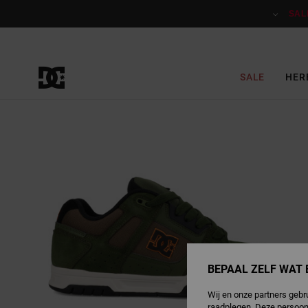
Ga
naar
SAL
Productinformatie
SALE
HER
BEPAAL ZELF WAT 
Wij en onze partners gebr
raadplegen. Deze persoon