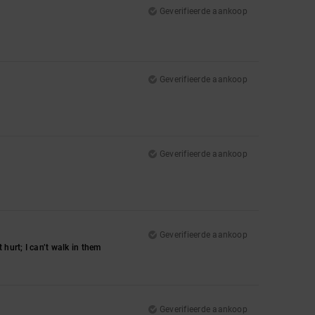
Geverifieerde aankoop
Geverifieerde aankoop
Geverifieerde aankoop
Geverifieerde aankoop
hurt; I can’t walk in them
Geverifieerde aankoop