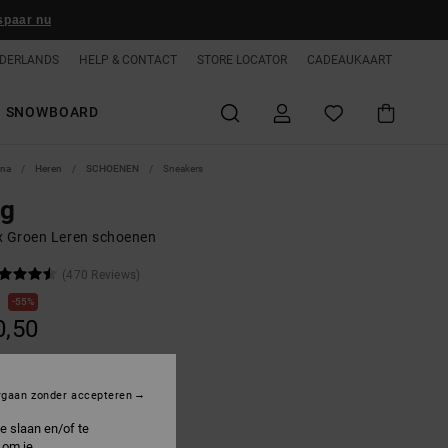
spaar nu
DERLANDS
HELP & CONTACT
STORE LOCATOR
CADEAUKAART
SNOWBOARD
ina
Heren
SCHOENEN
Sneakers
ag
x Groen Leren schoenen
(470 Reviews)
0
55%
0,50
ON SALE 25% EXTRA
rgaan zonder accepteren
e slaan en/of te
live/offwhite
 om je