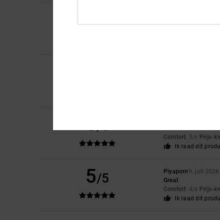
5
/5
Sharon
10. juli 2026
My son loves them
Comfort
: 5
Prijs-k
/5
5
Roxana
9. juli 2026
/5
Very good price
Comfort
: 4
Prijs-k
/5
Ik raad dit prod
5
Jorris
9. juli 2026
/5
Value on
Comfort
: 5
Prijs-k
/5
Ik raad dit prod
5
Piyaporn
9. juli 2026
/5
Great
Comfort
: 4
Prijs-k
/5
Ik raad dit prod