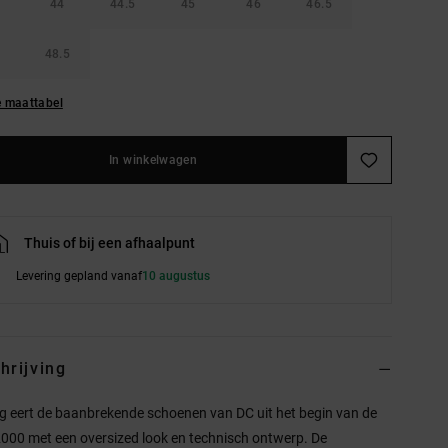
44
44.5
45
46
46.5
48.5
e maattabel
In winkelwagen
Thuis of bij een afhaalpunt
Levering gepland vanaf
10 augustus
hrijving
g eert de baanbrekende schoenen van DC uit het begin van de
2000 met een oversized look en technisch ontwerp. De