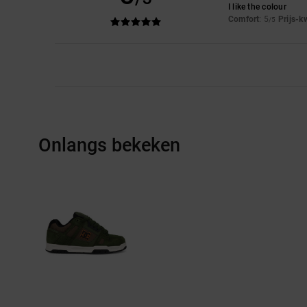
I like the colour
Comfort
: 5
Prijs-k
/5
Onlangs bekeken