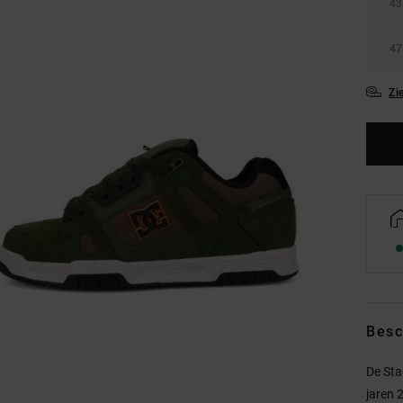
43
47
Zi
Besc
De Sta
jaren 