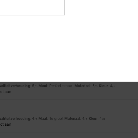
waliteitverhouding
: 5
Maat
: Perfecte maat
Materiaal
: 5
Kleur
: 5
/5
/5
/5
waliteitverhouding
: 5
Maat
: Perfecte maat
Materiaal
: 4
Kleur
: 5
/5
/5
/5
uct aan
waliteitverhouding
: 5
Maat
: Perfecte maat
Materiaal
: 5
Kleur
: 4
/5
/5
/5
uct aan
waliteitverhouding
: 4
Maat
: Te groot
Materiaal
: 4
Kleur
: 4
/5
/5
/5
uct aan