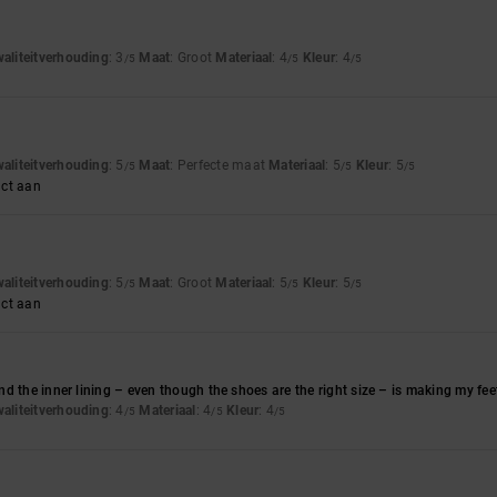
waliteitverhouding
: 3
Maat
: Groot
Materiaal
: 4
Kleur
: 4
/5
/5
/5
waliteitverhouding
: 5
Maat
: Perfecte maat
Materiaal
: 5
Kleur
: 5
/5
/5
/5
uct aan
waliteitverhouding
: 5
Maat
: Groot
Materiaal
: 5
Kleur
: 5
/5
/5
/5
uct aan
d the inner lining – even though the shoes are the right size – is making my feet 
waliteitverhouding
: 4
Materiaal
: 4
Kleur
: 4
/5
/5
/5