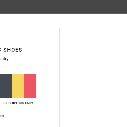
Gemiddelde score
4.9
/5
C SHOES
gebaseerd op
470 geverifieerde beoordelingen
sinds september 2025
untry
89% van onze klanten bevelen dit product aan
js-kwaliteitverhouding
Maat
Materia
4.7
4.8
Te klein
Te groot
BE SHIPPING ONLY
nd exactly what I was hoping for
waliteitverhouding
: 5
Maat
: Perfecte maat
Materiaal
: 5
Kleur
: 5
/5
/5
/5
IES
uct aan