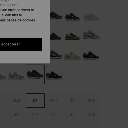
e meten; om
 van onze partners te
al dan niet te
oals bepaalde cookies
s accepteren
36.5
37
37.5
38
38.5
40
40.5
41
42
42.5