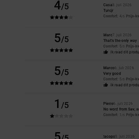
4
/5
Casa
8. juli 2026
Turcjr
Comfort
: 4
Prijs-k
/5
5
Marc
7. juli 2026
/5
That’s the only way
Comfort
: 5
Prijs-k
/5
Ik raad dit prod
5
Marco
6. juli 2026
/5
Very good
Comfort
: 5
Prijs-k
/5
Ik raad dit prod
1
/5
Pierre
6. juli 2026
No word from Sav, an
Comfort
: 1
Prijs-k
/5
5
/5
Iacopo
5. juli 2026