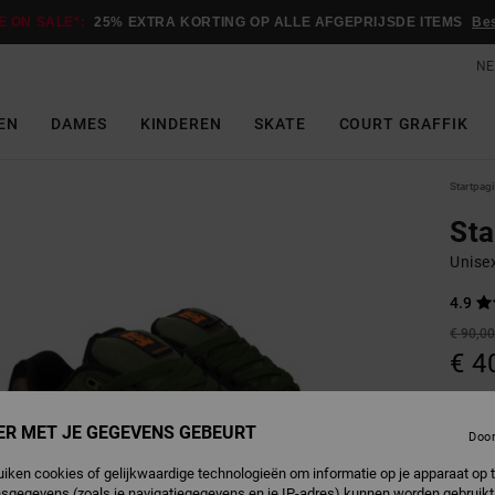
E ON SALE*:
25% EXTRA KORTING OP ALLE AFGEPRIJSDE ITEMS
Be
NE
EN
DAMES
KINDEREN
SKATE
COURT GRAFFIK
Startpag
St
Unise
4.9
€ 90,0
€ 4
SALE
SALE 
ER MET JE GEGEVENS GEBEURT
Doo
uiken cookies of gelijkwaardige technologieën om informatie op je apparaat op t
O
Kleur
sgegevens (zoals je navigatiegegevens en je IP-adres) kunnen worden gebruikt