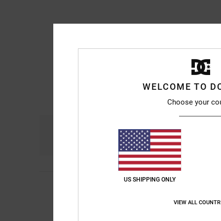
WELCOME TO D
Choose your co
Comfort
Pri
4.8
US SHIPPING ONLY
5
Michael
10. juli 2026
/5
Really comfortable a
Comfort
: 5
Prijs-k
/5
VIEW ALL COUNTR
Ik raad dit prod