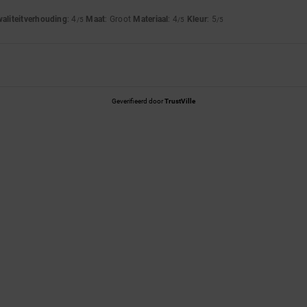
waliteitverhouding
: 4
Maat
: Groot
Materiaal
: 4
Kleur
: 5
/5
/5
/5
Geverifieerd door
TrustVille