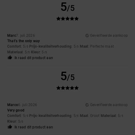
5
/5
Marc
7. juli 2026
Geverifieerde aankoop
That’s the only way
Comfort
: 5
Prijs-kwaliteitverhouding
: 5
Maat
: Perfecte maat
/5
/5
Materiaal
: 5
Kleur
: 5
/5
/5
Ik raad dit product aan
5
/5
Marco
6. juli 2026
Geverifieerde aankoop
Very good
Comfort
: 5
Prijs-kwaliteitverhouding
: 5
Maat
: Groot
Materiaal
: 5
/5
/5
/5
Kleur
: 5
/5
Ik raad dit product aan