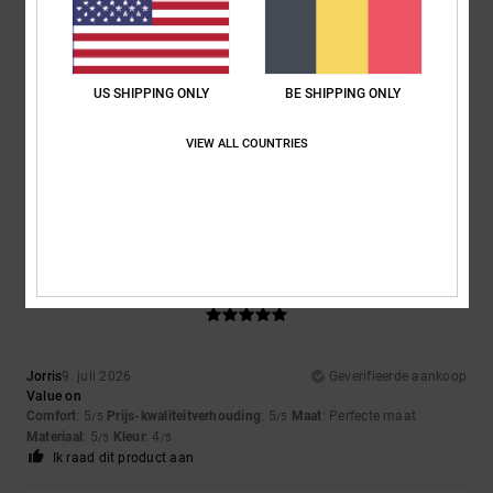
5
/5
US SHIPPING ONLY
BE SHIPPING ONLY
Roxana
9. juli 2026
Geverifieerde aankoop
Very good price
VIEW ALL COUNTRIES
Comfort
: 4
Prijs-kwaliteitverhouding
: 5
Maat
: Perfecte maat
/5
/5
Materiaal
: 4
Kleur
: 5
/5
/5
Ik raad dit product aan
5
/5
Jorris
9. juli 2026
Geverifieerde aankoop
Value on
Comfort
: 5
Prijs-kwaliteitverhouding
: 5
Maat
: Perfecte maat
/5
/5
Materiaal
: 5
Kleur
: 4
/5
/5
Ik raad dit product aan