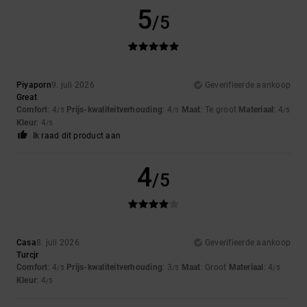
5
/5
Piyaporn
9. juli 2026
Geverifieerde aankoop
Great
Comfort
: 4
Prijs-kwaliteitverhouding
: 4
Maat
: Te groot
Materiaal
: 4
/5
/5
/5
Kleur
: 4
/5
Ik raad dit product aan
4
/5
Casa
8. juli 2026
Geverifieerde aankoop
Turcjr
Comfort
: 4
Prijs-kwaliteitverhouding
: 3
Maat
: Groot
Materiaal
: 4
/5
/5
/5
Kleur
: 4
/5