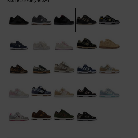
FAQ
Black/grey/brown
Kleur
Riemen &
bekijken
portemonnees