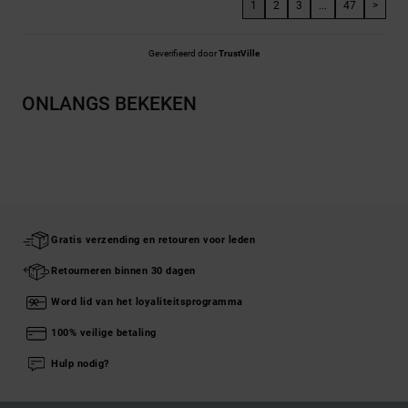
1
2
3
...
47
>
Geverifieerd door
TrustVille
ONLANGS BEKEKEN
Gratis verzending en retouren voor leden
Retourneren binnen 30 dagen
Word lid van het loyaliteitsprogramma
100% veilige betaling
Hulp nodig?