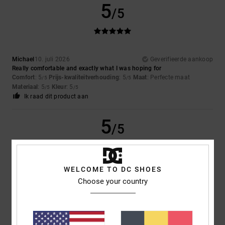
5
/5
Michael
10. juli 2026
Geverifieerde aankoop
Really comfortable and exactly what I was hoping for
Comfort
: 5
Prijs-kwaliteitverhouding
: 5
Maat
: Perfecte maat
/5
/5
Materiaal
: 5
Kleur
: 5
/5
/5
Ik raad dit product aan
5
/5
WELCOME TO DC SHOES
Sharon
10. juli 2026
Geverifieerde aankoop
Choose your country
My son loves them
Comfort
: 5
Prijs-kwaliteitverhouding
: 5
Maat
: Perfecte maat
/5
/5
Materiaal
: 5
Kleur
: 5
/5
/5