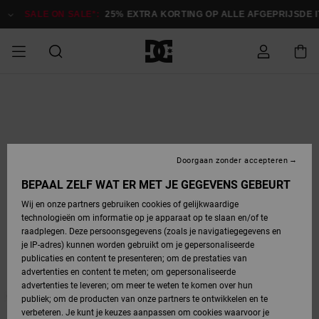
Ga
naar
SALE ON SALE*:
25% EXTRA KORTING OP ALLE AFGEPRIJSDE 
Productinformatie
SALE
HEREN SALE
ESSENTIALS
ESSENTIALS
ESSENTIALS
SKATESHOP
SNOWBOARDSHOP
français
Toegang tot
Schoenen
Schoenen
Sale schoenen
Stag
Astrix
Nieuwe
Nieuwe
Petten &
Chelsea
Pixie
Nieuwe
Snowboardjassen
Court Graffik
Nieuwe
Nieuwe
Petten &
Skateschoenen
Team
Snowboardjassen
Snowboardschoen
Boots
mijn bestelling
Collectie
Collectie
hoeden
Collectie
Collectie
Collectie
hoeden
HEREN
DAMES SALE
HIGHLIGHTS
HIGHLIGHTS
SCHOENEN
GEMEENSCHAP
DAMES
Nederlands
Kleding
Snow
Kleding
Court Graffik
Ducati
Court Graffik
Astrix
Snowboardbroeken
Pure
Alles
Snowboardbroeken
Snowboardjassen
Snowboardjassen
Levering
SNOWBOARDSHOP
Skateschoenen
Sweatshirts
Mutsen
Sneakers
Skate
T-Shirts
Mutsen
weergeven
Doorgaan zonder accepteren
DAMES
KINDEREN
SCHOENEN
SCHOENEN
KLEDING
Accessoires
Sale
Lynx
DC Command
View All
DC Command
Alles
Stag
Snowboardschoen
Snowboardbroeken
Snowboardbroeken
BEPAAL ZELF WAT ER MET JE GEGEVENS GEBEURT
Retouren
SALE
KINDEREN
accessoires
Sneakers
T-Shirts
Tassen &
Skate
weergeven
Baby schoenen
Hoodies &
Tassen &
Wij en onze partners gebruiken cookies of gelijkwaardige
SNOWBOARDSHOP
rugzakken
sweatshirts
rugzakken
technologieën om informatie op je apparaat op te slaan en/of te
KINDEREN
KLEDING
KLEDING
ACCESSOIRES
SNOW
Pure
Manteca
Manteca
Winterlaarzen
Accessoires
Mutsen
raadplegen. Deze persoonsgegevens (zoals je navigatiegegevens en
Betaling
Sale snow-
Slippers
Overhemden
Slippers
Sneakers
je IP-adres) kunnen worden gebruikt om je gepersonaliseerde
artikelen
Alles
Jasjes &
Alles
publicaties en content te presenteren; om de prestaties van
SKATE
ACCESSOIRES
T-Shirts
Net
Construct
Best Sellers
Polair fleeces
Alles
Alles
weergeven
jassen
weergeven
advertenties en content te meten; om gepersonaliseerde
Giftcard
Winterlaarzen
Jeans
Snowboardschoen
Alles
& softshells
weergeven
weergeven
advertenties te leveren; om meer te weten te komen over hun
Jasjes &
weergeven
publiek; om de producten van onze partners te ontwikkelen en te
COURT
Jasjes &
Alles
Ascend
jassen
Overhemden
verbeteren. Je kunt je keuzes aanpassen om cookies waarvoor je
Quiksilver
GRAFFIK
jassen
weergeven
Snowboardschoen
Jasjes &
Unisex
Mutsen