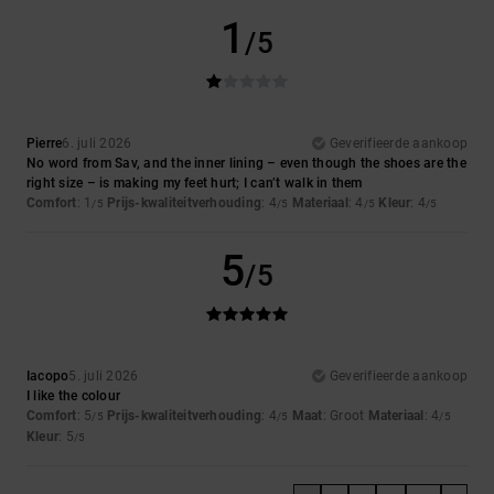
1
/5
Pierre
6. juli 2026
Geverifieerde aankoop
No word from Sav, and the inner lining – even though the shoes are the
right size – is making my feet hurt; I can’t walk in them
Comfort
: 1
Prijs-kwaliteitverhouding
: 4
Materiaal
: 4
Kleur
: 4
/5
/5
/5
/5
5
/5
Iacopo
5. juli 2026
Geverifieerde aankoop
I like the colour
Comfort
: 5
Prijs-kwaliteitverhouding
: 4
Maat
: Groot
Materiaal
: 4
/5
/5
/5
Kleur
: 5
/5