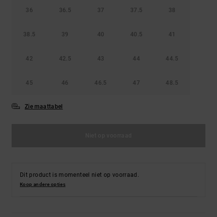
36
36.5
37
37.5
38
38.5
39
40
40.5
41
42
42.5
43
44
44.5
45
46
46.5
47
48.5
Zie maattabel
Niet op voorraad
Dit product is momenteel niet op voorraad.
Koop andere opties