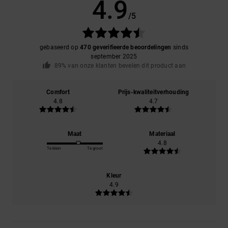
4.9
/5
gebaseerd op
470 geverifieerde beoordelingen
sinds
september 2025
89% van onze klanten bevelen dit product aan
Comfort
Prijs-kwaliteitverhouding
4.8
4.7
Maat
Materiaal
4.8
Te klein
Te groot
Kleur
4.9