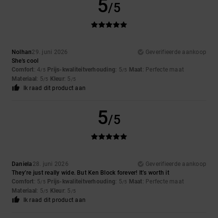
5
/5
Nolhan
29. juni 2026
Geverifieerde aankoop
She's cool
Comfort
: 4
Prijs-kwaliteitverhouding
: 5
Maat
: Perfecte maat
/5
/5
Materiaal
: 5
Kleur
: 5
/5
/5
Ik raad dit product aan
5
/5
Daniela
28. juni 2026
Geverifieerde aankoop
They’re just really wide. But Ken Block forever! It’s worth it
Comfort
: 5
Prijs-kwaliteitverhouding
: 5
Maat
: Perfecte maat
/5
/5
Materiaal
: 5
Kleur
: 5
/5
/5
Ik raad dit product aan