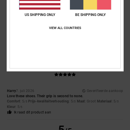
US SHIPPING ONLY
BE SHIPPING ONLY
Matteo
9. juli 2026
Geverifieerde aankoop
VIEW ALL COUNTRIES
the perfect shoes for skaters
Comfort
: 5
Prijs-kwaliteitverhouding
: 5
Maat
: Perfecte maat
/5
/5
Materiaal
: 5
Kleur
: 5
/5
/5
Ik raad dit product aan
5
/5
Harry
7. juli 2026
Geverifieerde aankoop
Love these shoes. Their grip is second to none.
Comfort
: 5
Prijs-kwaliteitverhouding
: 5
Maat
: Groot
Materiaal
: 5
/5
/5
/5
Kleur
: 5
/5
Ik raad dit product aan