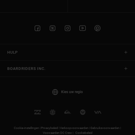
HULP
BOARDRIDERS INC.
Kies uw regio
Cookie-instellingen |
Privacybeleid |
Verkoopvoorwaarden |
Gebruiksvoorwaarden |
Voowaarden DC Crew |
Cookiebeleid