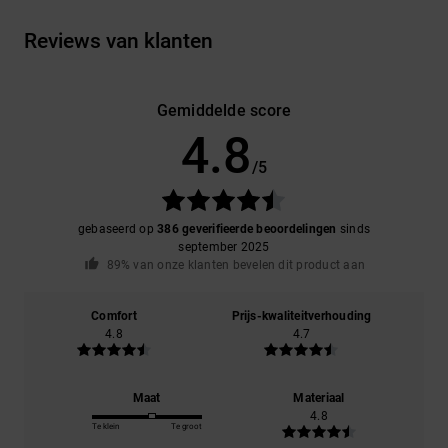
Reviews van klanten
Gemiddelde score
4.8
/5
gebaseerd op
386 geverifieerde beoordelingen
sinds
september 2025
89% van onze klanten bevelen dit product aan
Comfort
Prijs-kwaliteitverhouding
4.8
4.7
Maat
Materiaal
4.8
Te klein
Te groot