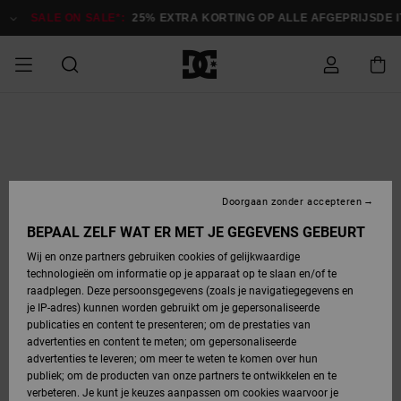
Ga
naar
SALE ON SALE*:
25% EXTRA KORTING OP ALLE AFGEPRIJSDE ITEM
Productinformatie
SALE
HEREN SALE
ESSENTIALS
ESSENTIALS
ESSENTIALS
SKATESHOP
SNOWBOARDSHOP
français
Toegang tot
Schoenen
Schoenen
Sale schoenen
Stag
Astrix
Nieuwe
Nieuwe
Petten &
Chelsea
Pixie
Nieuwe
Snowboardjassen
Court Graffik
Nieuwe
Nieuwe
Petten &
Skateschoenen
Team
Snowboardjassen
Snowboardschoen
Boots
mijn bestelling
Collectie
Collectie
hoeden
Collectie
Collectie
Collectie
hoeden
HEREN
DAMES SALE
HIGHLIGHTS
HIGHLIGHTS
SCHOENEN
GEMEENSCHAP
DAMES
Nederlands
Kleding
Snow
Kleding
Court Graffik
Ducati
Court Graffik
Astrix
Snowboardbroeken
Pure
Alles
Snowboardbroeken
Snowboardjassen
Snowboardjassen
Levering
SNOWBOARDSHOP
Skateschoenen
Sweatshirts
Mutsen
Sneakers
Skate
T-Shirts
Mutsen
weergeven
Doorgaan zonder accepteren
DAMES
KINDEREN
SCHOENEN
SCHOENEN
KLEDING
Accessoires
Sale
Lynx
DC Command
View All
DC Command
Alles
Stag
Snowboardschoen
Snowboardbroeken
Snowboardbroeken
BEPAAL ZELF WAT ER MET JE GEGEVENS GEBEURT
Retouren
SALE
KINDEREN
accessoires
Sneakers
T-Shirts
Tassen &
Skate
weergeven
Baby schoenen
Hoodies &
Tassen &
Wij en onze partners gebruiken cookies of gelijkwaardige
SNOWBOARDSHOP
rugzakken
sweatshirts
rugzakken
technologieën om informatie op je apparaat op te slaan en/of te
KINDEREN
KLEDING
KLEDING
ACCESSOIRES
SNOW
Pure
Manteca
Manteca
Winterlaarzen
Accessoires
Mutsen
raadplegen. Deze persoonsgegevens (zoals je navigatiegegevens en
Betaling
Sale snow-
Slippers
Overhemden
Slippers
Sneakers
je IP-adres) kunnen worden gebruikt om je gepersonaliseerde
artikelen
Alles
Jasjes &
Alles
publicaties en content te presenteren; om de prestaties van
SKATE
ACCESSOIRES
T-Shirts
Net
Construct
Best Sellers
Polair fleeces
Alles
Alles
weergeven
jassen
weergeven
advertenties en content te meten; om gepersonaliseerde
Giftcard
Winterlaarzen
Jeans
Snowboardschoen
Alles
& softshells
weergeven
weergeven
advertenties te leveren; om meer te weten te komen over hun
Jasjes &
weergeven
publiek; om de producten van onze partners te ontwikkelen en te
COURT
Jasjes &
Alles
Ascend
jassen
Overhemden
verbeteren. Je kunt je keuzes aanpassen om cookies waarvoor je
Quiksilver
GRAFFIK
jassen
weergeven
Snowboardschoen
Jasjes &
Unisex
Mutsen