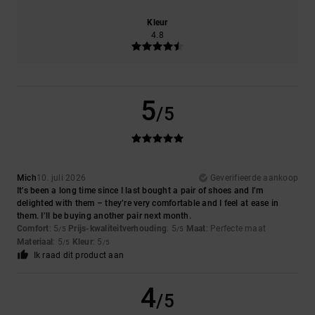
Kleur
4.8
5
/5
Mich
10. juli 2026
Geverifieerde aankoop
It’s been a long time since I last bought a pair of shoes and I’m
delighted with them – they’re very comfortable and I feel at ease in
them. I’ll be buying another pair next month.
Comfort
: 5
Prijs-kwaliteitverhouding
: 5
Maat
: Perfecte maat
/5
/5
Materiaal
: 5
Kleur
: 5
/5
/5
Ik raad dit product aan
4
/5