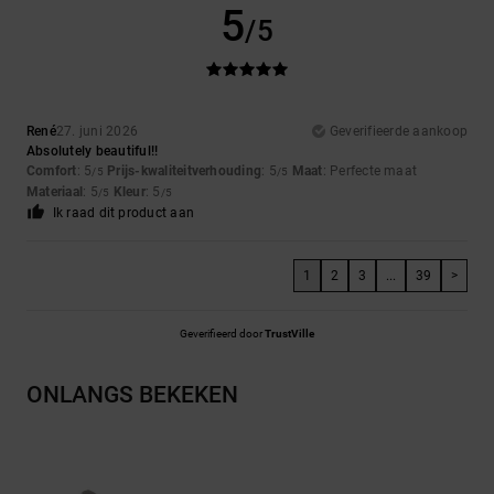
5
/5
René
27. juni 2026
Geverifieerde aankoop
Absolutely beautiful!!
Comfort
: 5
Prijs-kwaliteitverhouding
: 5
Maat
: Perfecte maat
/5
/5
Materiaal
: 5
Kleur
: 5
/5
/5
Ik raad dit product aan
1
2
3
...
39
>
Geverifieerd door
TrustVille
ONLANGS BEKEKEN