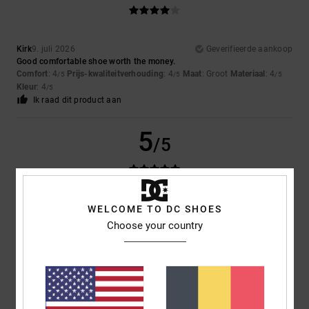
Kirk
9. juli 2026
Geverifieerde aankoop
Good comfortable shoe worth the money.
Comfort
: 4
Prijs-kwaliteitverhouding
: 4
Maat
: Groot
Materiaal
: 4
/5
/5
/5
Kleur
: 4
/5
Ik raad dit product aan
5
/5
Louise
9. juli 2026
Geverifieerde aankoop
WELCOME TO DC SHOES
They were exactly what my son wanted
Choose your country
Comfort
: 5
Prijs-kwaliteitverhouding
: 5
Maat
: Perfecte maat
/5
/5
Materiaal
: 5
Kleur
: 5
/5
/5
Ik raad dit product aan
5
/5