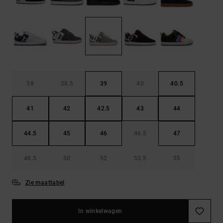
FAQ
Riemen &
bekijken
portemonnees
38
38.5
39
40
40.5
41
42
42.5
43
44
44.5
45
46
46.5
47
48.5
50
52
53.5
55
Zie maattabel
In winkelwagen