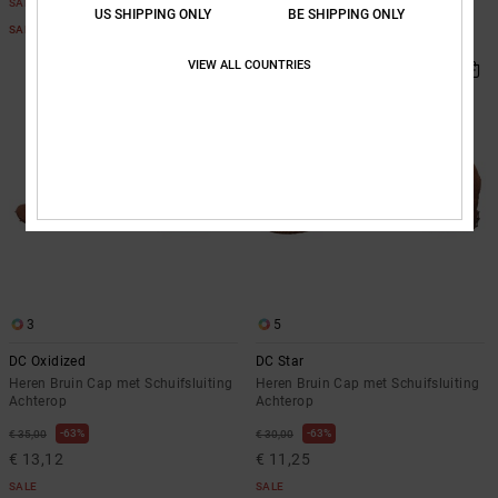
SALE
SALE
US SHIPPING ONLY
BE SHIPPING ONLY
SALE ON SALE 25% EXTRA
SALE ON SALE 25% EXTRA
VIEW ALL COUNTRIES
3
5
DC Oxidized
DC Star
Heren Bruin Cap met Schuifsluiting
Heren Bruin Cap met Schuifsluiting
Achterop
Achterop
63%
63%
€ 35,00
€ 30,00
€ 13,12
€ 11,25
SALE
SALE