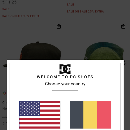
€ 11,25
SALE
SALE
SALE ON SALE 25% EXTRA
SALE ON SALE 25% EXTRA
WELCOME TO DC SHOES
Choose your country
2
2
Circle Bound
Soccer
Heren Groen Cap
Heren Groen Cap
63%
63%
€ 35,00
€ 30,00
€ 13,12
€ 11,25