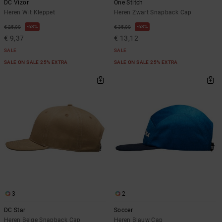
DC Vizor
One Stitch
Heren Wit Kleppet
Heren Zwart Snapback Cap
63%
63%
€ 25,00
€ 35,00
€ 9,37
€ 13,12
SALE
SALE
SALE ON SALE 25% EXTRA
SALE ON SALE 25% EXTRA
3
2
DC Star
Soccer
Heren Beige Snapback Cap
Heren Blauw Cap