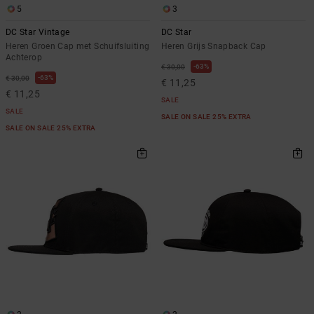
5
3
DC Star Vintage
DC Star
Heren Groen Cap met Schuifsluiting
Heren Grijs Snapback Cap
Achterop
63%
€ 30,00
63%
€ 30,00
€ 11,25
€ 11,25
SALE
SALE
SALE ON SALE 25% EXTRA
SALE ON SALE 25% EXTRA