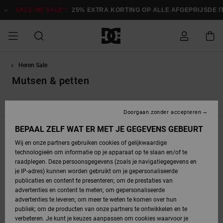
Overslaan
naar
ON SALE*:
25% EXTRA KORTING OP ALLE AFGEPRIJSDE ITEMS
Besp
producten
raster
selectie
Heren Sale
SALE
HEREN SALE
ESSENTIALS
ESSENTIALS
ESSENTIALS
SKATESHOP
SNOWBOARDSHOP
français
Toegang tot
Schoenen
Schoenen
Sale schoenen
Stag
Astrix
Nieuwe
Nieuwe
Petten &
Chelsea
Pixie
Nieuwe
Snowboardjassen
Court Graffik
Nieuwe
Nieuwe
Petten &
Skateschoenen
Team
Snowboardjassen
Snowboardschoen
Boots
mijn bestelling
Collectie
Collectie
hoeden
Collectie
Collectie
Collectie
hoeden
Mutsen & petten
HEREN
DAMES SALE
HIGHLIGHTS
HIGHLIGHTS
SCHOENEN
GEMEENSCHAP
DAMES
Nederlands
Kleding
Snow
Kleding
Court Graffik
Ducati
Court Graffik
Astrix
Snowboardbroeken
Pure
Alles
Snowboardbroeken
Snowboardjassen
Snowboardjassen
s
Mutsen & petten
Tassen & rugzakken
Riemen & portemon
Levering
SNOWBOARDSHOP
Skateschoenen
Sweatshirts
Mutsen
Sneakers
Skate
T-Shirts
Mutsen
weergeven
Doorgaan zonder accepteren
DAMES
KINDEREN
SCHOENEN
SCHOENEN
KLEDING
Accessoires
Sale
Lynx
DC Command
View All
DC Command
Alles
Stag
Snowboardschoen
Snowboardbroeken
Snowboardbroeken
BEPAAL ZELF WAT ER MET JE GEGEVENS GEBEURT
Filteren en Sorteren
40
Resultaten
Retouren
SALE
KINDEREN
accessoires
Sneakers
T-Shirts
Tassen &
Skate
weergeven
Baby schoenen
Hoodies &
Tassen &
Wij en onze partners gebruiken cookies of gelijkwaardige
SNOWBOARDSHOP
rugzakken
sweatshirts
rugzakken
Overslaan
Ga
technologieën om informatie op je apparaat op te slaan en/of te
KINDEREN
KLEDING
KLEDING
ACCESSOIRES
SNOW
Pure
Manteca
Manteca
Winterlaarzen
Accessoires
Mutsen
naar
naar
zoekfiltercriteria
sorteren
raadplegen. Deze persoonsgegevens (zoals je navigatiegegevens en
Betaling
Sale snow-
Slippers
Overhemden
Slippers
Sneakers
op
je IP-adres) kunnen worden gebruikt om je gepersonaliseerde
artikelen
Alles
Jasjes &
Alles
publicaties en content te presenteren; om de prestaties van
SKATE
ACCESSOIRES
T-Shirts
Net
Construct
Best Sellers
Polair fleeces
Alles
Alles
weergeven
jassen
weergeven
advertenties en content te meten; om gepersonaliseerde
Giftcard
Winterlaarzen
Jeans
Snowboardschoen
Alles
& softshells
weergeven
weergeven
advertenties te leveren; om meer te weten te komen over hun
Jasjes &
weergeven
publiek; om de producten van onze partners te ontwikkelen en te
COURT
Jasjes &
Alles
Ascend
jassen
Overhemden
verbeteren. Je kunt je keuzes aanpassen om cookies waarvoor je
Quiksilver
GRAFFIK
jassen
weergeven
Snowboardschoen
Jasjes &
Unisex
Mutsen