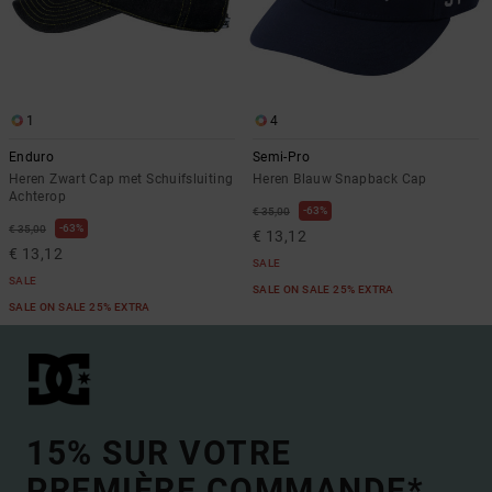
1
4
Enduro
Semi-Pro
Heren Zwart Cap met Schuifsluiting
Heren Blauw Snapback Cap
Achterop
63%
€ 35,00
63%
€ 35,00
€ 13,12
€ 13,12
SALE
SALE
SALE ON SALE 25% EXTRA
SALE ON SALE 25% EXTRA
15% SUR VOTRE
PREMIÈRE COMMANDE*