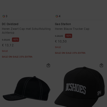
FAQ
Riemen &
bekijken
portemonnees
3
4
DC Oxidized
Gas Station
Heren Zwart Cap met Schuifsluiting
Heren Blauw Trucker Cap
Achterop
63%
€ 28,00
63%
€ 35,00
€ 10,50
€ 13,12
SALE
SALE
SALE ON SALE 25% EXTRA
SALE ON SALE 25% EXTRA