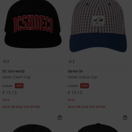
2
2
DC University
Game On
Heren Zwart Cap
Heren Oranje Cap
63%
63%
€ 35,00
€ 35,00
€ 13,12
€ 13,12
SALE
SALE
SALE ON SALE 25% EXTRA
SALE ON SALE 25% EXTRA