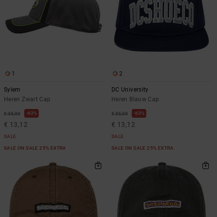
1
2
Sylem
DC University
Heren Zwart Cap
Heren Blauw Cap
63%
63%
€ 35,00
€ 35,00
€ 13,12
€ 13,12
SALE
SALE
SALE ON SALE 25% EXTRA
SALE ON SALE 25% EXTRA