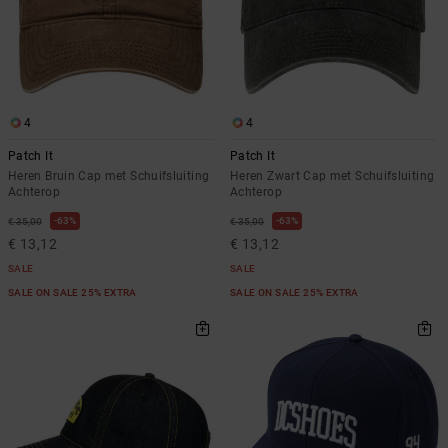
4
4
Patch It
Patch It
Heren Bruin Cap met Schuifsluiting
Heren Zwart Cap met Schuifsluiting
Achterop
Achterop
63%
63%
€ 35,00
€ 35,00
€ 13,12
€ 13,12
SALE
SALE
SALE ON SALE 25% EXTRA
SALE ON SALE 25% EXTRA