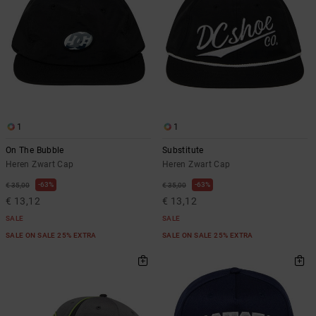
1
1
On The Bubble
Substitute
Heren Zwart Cap
Heren Zwart Cap
63%
63%
€ 35,00
€ 35,00
€ 13,12
€ 13,12
SALE
SALE
SALE ON SALE 25% EXTRA
SALE ON SALE 25% EXTRA