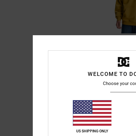
3
DC Omega
Hoodie Geel
55%
€ 90,00
€ 40,50
WELCOME TO D
SALE
Choose your co
SALE ON SALE 25% EXT
US SHIPPING ONLY