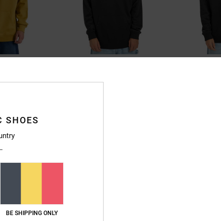
2
4
Fast Bubble
Patch It
Heren Zwart Hoodie
Heren Zwart Swea
55%
63%
€ 75,00
€ 85,00
€ 33,75
€ 31,87
C SHOES
SALE
SALE
untry
RA
SALE ON SALE 25% EXTRA
SALE ON SALE 25% 
BE SHIPPING ONLY