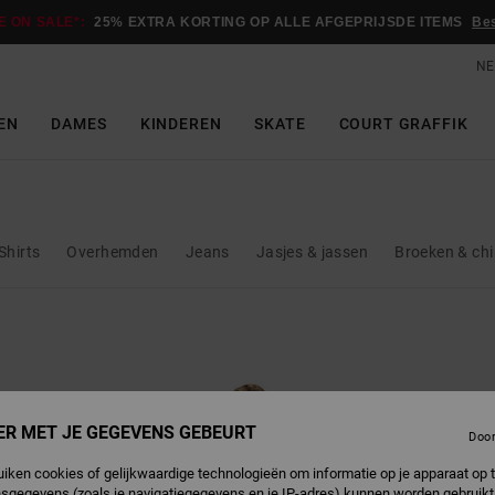
E ON SALE*:
25% EXTRA KORTING OP ALLE AFGEPRIJSDE ITEMS
Be
NE
EN
DAMES
KINDEREN
SKATE
COURT GRAFFIK
Shirts
Overhemden
Jeans
Jasjes & jassen
Broeken & chi
ER MET JE GEGEVENS GEBEURT
Doo
uiken cookies of gelijkwaardige technologieën om informatie op je apparaat op t
sgegevens (zoals je navigatiegegevens en je IP-adres) kunnen worden gebruikt