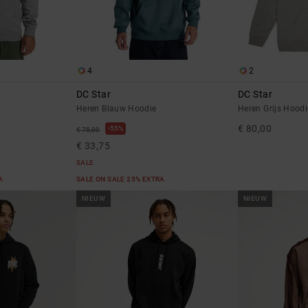
4
2
DC Star
DC Star
Heren Blauw Hoodie
Heren Grijs Hoodi
€ 80,00
55%
€ 75,00
€ 33,75
SALE
RA
SALE ON SALE 25% EXTRA
NIEUW
NIEUW