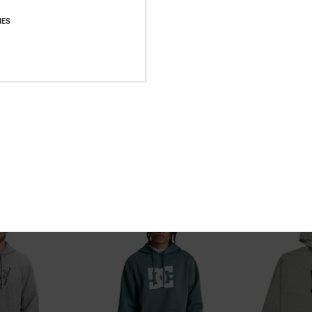
IES
3
2
DC Omega
Shock Side
Hoodie Wit
Heren Blauw Hoo
55%
55%
€ 90,00
€ 75,00
€ 40,50
€ 33,75
SALE
SALE
RA
SALE ON SALE 25% EXTRA
SALE ON SALE 25% 
NIEUW