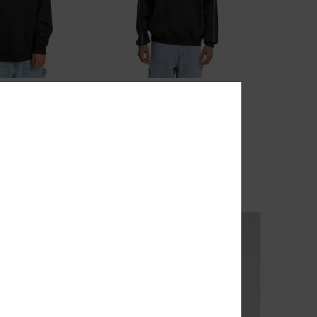
3
Flow Down
ter
Heren Zwart Sweater met 1/4 rits
55%
€ 80,00
€ 36,00
SALE
EXTRA
SALE ON SALE 25% EXTRA
NIEUW