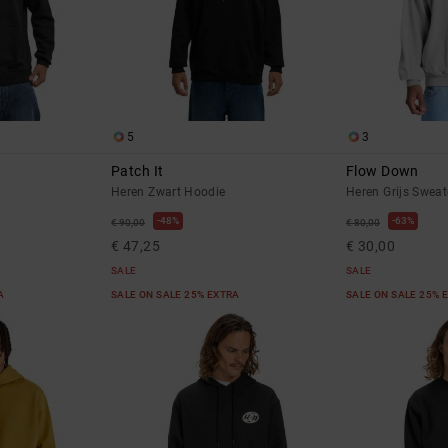
5
3
Patch It
Flow Down
Heren Zwart Hoodie
Heren Grijs Sweat
48%
63%
€ 90,00
€ 80,00
€ 47,25
€ 30,00
SALE
SALE
RA
SALE ON SALE 25% EXTRA
SALE ON SALE 25% 