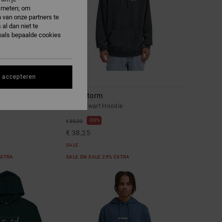
e meten; om
 van onze partners te
al dan niet te
oals bepaalde cookies
s accepteren
1
Skull Storm
ie met Rits
Heren Zwart Hoodie
55%
€ 85,00
€ 38,25
SALE
EXTRA
SALE ON SALE 25% EXTRA