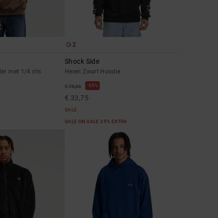
2
Shock Side
er met 1/4 rits
Heren Zwart Hoodie
55%
€ 75,00
€ 33,75
SALE
SALE ON SALE 25% EXTRA