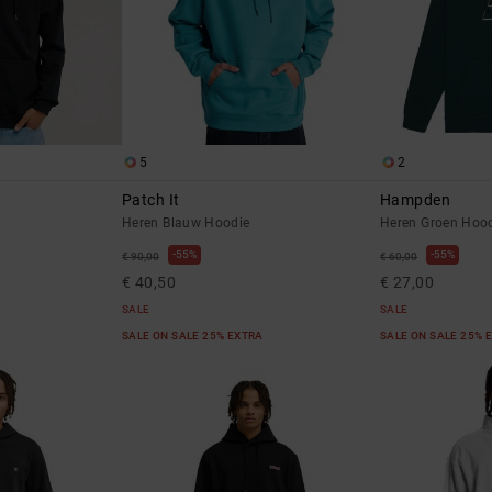
5
2
Patch It
Hampden
Heren Blauw Hoodie
Heren Groen Hoo
55%
55%
€ 90,00
€ 60,00
€ 40,50
€ 27,00
SALE
SALE
SALE ON SALE 25% EXTRA
SALE ON SALE 25% 