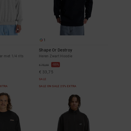
1
Shape Or Destroy
er met 1/4 rits
Heren Zwart Hoodie
55%
€ 75,00
€ 33,75
SALE
EXTRA
SALE ON SALE 25% EXTRA