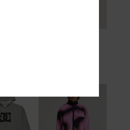
2
DC Strass Star
die
Heren Roze Hoodie
€ 80,00
EXTRA
NIEUW