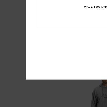
VIEW ALL COUNTR
4
Varsity
Heren Groen Sweater
55%
€ 85,00
€ 38,25
SALE
SALE ON SALE 25% EXT