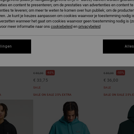
ties en content te presenteren; om de prestaties van advertenties en content t
nties te leveren; om meer te weten te komen over hun publiek; om de producten
ren. Je kunt je keuzes aanpassen om cookies waarvoor je toestemming nodig is 
n verzetten wanneer het gaat om cookies waarvoor geen toestemming nodig is (z
 voor meer informatie naar ons
cookiebeleid
en
privacybeleid
llingen
Alle
3
1
DC Omega
Anodized
Hoodie Zwart
Heren Beige Hood
63%
55%
€ 90,00
€ 80,00
€ 33,75
€ 36,00
SALE
SALE
RA
SALE ON SALE 25% EXTRA
SALE ON SALE 25% 