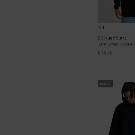
1
DC Huge Starz
Heren Zwart Hoodie
€ 75,00
NIEUW