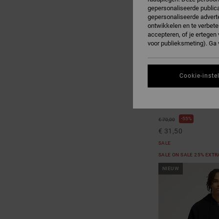
gepersonaliseerde publica
gepersonaliseerde adverte
ontwikkelen en te verbete
accepteren, of je ertege
voor publieksmeting). Ga
Cookie-inste
2
Lorion
Heren Groen Hoodie
55%
€ 70,00
€ 31,50
SALE
SALE ON SALE 25% EXT
NIEUW