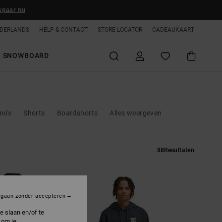
spaar nu
DERLANDS
HELP & CONTACT
STORE LOCATOR
CADEAUKAART
SNOWBOARD
no's
Shorts
Boardshorts
Alles weergeven
88
Resultaten
rgaan zonder accepteren
e slaan en/of te
 om je