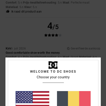
Comfort
: 5
Prijs-kwaliteitverhouding
: 5
Maat
: Perfecte maat
/5
/5
Materiaal
: 5
Kleur
: 5
/5
/5
Ik raad dit product aan
4
/5
Kirk
9. juli 2026
Geverifieerde aankoop
Good comfortable shoe worth the money.
Comfort
: 4
Prijs-kwaliteitverhouding
: 4
Maat
: Groot
Materiaal
: 4
/5
/5
/5
Kleur
: 4
/5
Ik raad dit product aan
WELCOME TO DC SHOES
5
Choose your country
/5
Louise
9. juli 2026
Geverifieerde aankoop