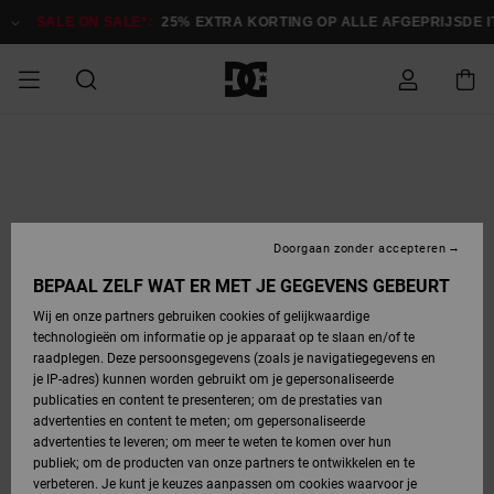
Ga
naar
SALE ON SALE*:
25% EXTRA KORTING OP ALLE AFGEPRIJSDE 
Productinformatie
SALE
HEREN SALE
ESSENTIALS
ESSENTIALS
ESSENTIALS
SKATESHOP
SNOWBOARDSHOP
français
Toegang tot
Schoenen
Schoenen
Sale schoenen
Stag
Astrix
Nieuwe
Nieuwe
Petten &
Chelsea
Pixie
Nieuwe
Snowboardjassen
Court Graffik
Nieuwe
Nieuwe
Petten &
Skateschoenen
Team
Snowboardjassen
Snowboardschoen
Boots
mijn bestelling
Collectie
Collectie
hoeden
Collectie
Collectie
Collectie
hoeden
HEREN
DAMES SALE
HIGHLIGHTS
HIGHLIGHTS
SCHOENEN
GEMEENSCHAP
DAMES
Nederlands
Kleding
Snow
Kleding
Court Graffik
Ducati
Court Graffik
Astrix
Snowboardbroeken
Pure
Alles
Snowboardbroeken
Snowboardjassen
Snowboardjassen
Levering
SNOWBOARDSHOP
Skateschoenen
Sweatshirts
Mutsen
Sneakers
Skate
T-Shirts
Mutsen
weergeven
Doorgaan zonder accepteren
DAMES
KINDEREN
SCHOENEN
SCHOENEN
KLEDING
Accessoires
Sale
Lynx
DC Command
View All
DC Command
Alles
Stag
Snowboardschoen
Snowboardbroeken
Snowboardbroeken
BEPAAL ZELF WAT ER MET JE GEGEVENS GEBEURT
Retouren
SALE
KINDEREN
accessoires
Sneakers
T-Shirts
Tassen &
Skate
weergeven
Baby schoenen
Hoodies &
Tassen &
Wij en onze partners gebruiken cookies of gelijkwaardige
SNOWBOARDSHOP
rugzakken
sweatshirts
rugzakken
technologieën om informatie op je apparaat op te slaan en/of te
KINDEREN
KLEDING
KLEDING
ACCESSOIRES
SNOW
Pure
Manteca
Manteca
Winterlaarzen
Accessoires
Mutsen
raadplegen. Deze persoonsgegevens (zoals je navigatiegegevens en
Betaling
Sale snow-
Slippers
Overhemden
Slippers
Sneakers
je IP-adres) kunnen worden gebruikt om je gepersonaliseerde
artikelen
Alles
Jasjes &
Alles
publicaties en content te presenteren; om de prestaties van
SKATE
ACCESSOIRES
T-Shirts
Net
Construct
Best Sellers
Polair fleeces
Alles
Alles
weergeven
jassen
weergeven
advertenties en content te meten; om gepersonaliseerde
Giftcard
Winterlaarzen
Jeans
Snowboardschoen
Alles
& softshells
weergeven
weergeven
advertenties te leveren; om meer te weten te komen over hun
Jasjes &
weergeven
publiek; om de producten van onze partners te ontwikkelen en te
COURT
Jasjes &
Alles
Ascend
jassen
Overhemden
verbeteren. Je kunt je keuzes aanpassen om cookies waarvoor je
Quiksilver
GRAFFIK
jassen
weergeven
Snowboardschoen
Jasjes &
Unisex
Mutsen