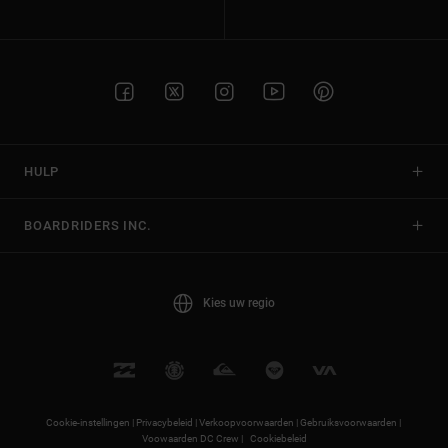
HULP
BOARDRIDERS INC.
Kies uw regio
Cookie-instellingen |
Privacybeleid |
Verkoopvoorwaarden |
Gebruiksvoorwaarden |
Voowaarden DC Crew |
Cookiebeleid