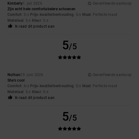
Kimberly
1. juli 2026
Geverifieerde aankoop
Zijn echt hele comfortabelere schoenen
Comfort
: 5
Prijs-kwaliteitverhouding
: 5
Maat
: Perfecte maat
/5
/5
Materiaal
: 5
Kleur
: 5
/5
/5
Ik raad dit product aan
5
/5
Nolhan
29. juni 2026
Geverifieerde aankoop
She's cool
Comfort
: 4
Prijs-kwaliteitverhouding
: 5
Maat
: Perfecte maat
/5
/5
Materiaal
: 5
Kleur
: 5
/5
/5
Ik raad dit product aan
5
/5