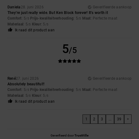
Daniela
28. juni 2026
Geverifieerde aankoop
They’re just really wide. But Ken Block forever! It’s worth it
Comfort
: 5
Prijs-kwaliteitverhouding
: 5
Maat
: Perfecte maat
/5
/5
Materiaal
: 5
Kleur
: 5
/5
/5
Ik raad dit product aan
5
/5
René
27. juni 2026
Geverifieerde aankoop
Absolutely beautiful!!
Comfort
: 5
Prijs-kwaliteitverhouding
: 5
Maat
: Perfecte maat
/5
/5
Materiaal
: 5
Kleur
: 5
/5
/5
Ik raad dit product aan
1
2
3
...
39
>
Geverifieerd door
TrustVille