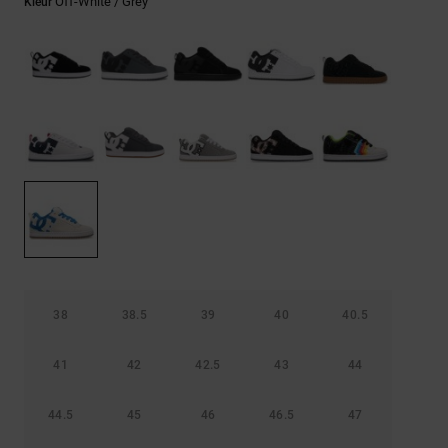
FAQ
Off-White / Grey
Kleur
Riemen &
bekijken
portemonnees
38
38.5
39
40
40.5
41
42
42.5
43
44
44.5
45
46
46.5
47