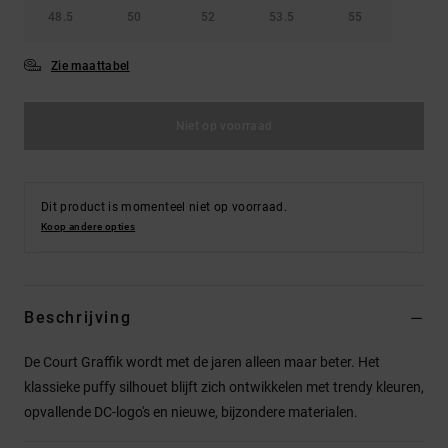
48.5
50
52
53.5
55
Zie maattabel
Niet op voorraad
Dit product is momenteel niet op voorraad.
Koop andere opties
Beschrijving
De Court Graffik wordt met de jaren alleen maar beter. Het
klassieke puffy silhouet blijft zich ontwikkelen met trendy kleuren,
opvallende DC-logo's en nieuwe, bijzondere materialen.