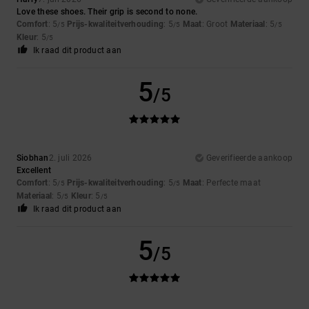
Love these shoes. Their grip is second to none.
Comfort
: 5
Prijs-kwaliteitverhouding
: 5
Maat
: Groot
Materiaal
: 5
/5
/5
/5
Kleur
: 5
/5
Ik raad dit product aan
5
/5
Siobhan
2. juli 2026
Geverifieerde aankoop
Excellent
Comfort
: 5
Prijs-kwaliteitverhouding
: 5
Maat
: Perfecte maat
/5
/5
Materiaal
: 5
Kleur
: 5
/5
/5
Ik raad dit product aan
5
/5