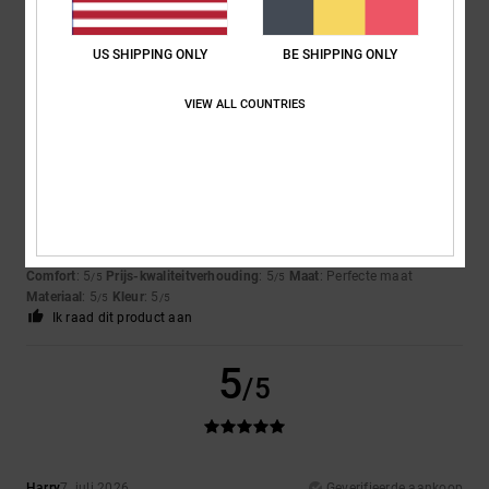
They were exactly what my son wanted
Comfort
: 5
Prijs-kwaliteitverhouding
: 5
Maat
: Perfecte maat
/5
/5
Materiaal
: 5
Kleur
: 5
/5
/5
US SHIPPING ONLY
BE SHIPPING ONLY
Ik raad dit product aan
VIEW ALL COUNTRIES
5
/5
Matteo
9. juli 2026
Geverifieerde aankoop
the perfect shoes for skaters
Comfort
: 5
Prijs-kwaliteitverhouding
: 5
Maat
: Perfecte maat
/5
/5
Materiaal
: 5
Kleur
: 5
/5
/5
Ik raad dit product aan
5
/5
Harry
7. juli 2026
Geverifieerde aankoop