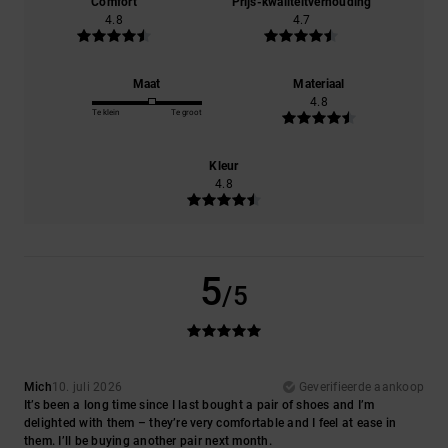
Comfort
Prijs-kwaliteitverhouding
4.8
4.7
Maat
Materiaal
4.8
Te klein
Te groot
Kleur
4.8
5
/5
Mich
10. juli 2026
Geverifieerde aankoop
It’s been a long time since I last bought a pair of shoes and I’m
delighted with them – they’re very comfortable and I feel at ease in
them. I’ll be buying another pair next month.