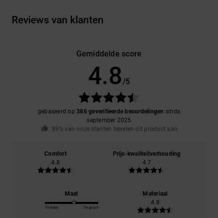
Reviews van klanten
Gemiddelde score
4.8
/5
gebaseerd op
386 geverifieerde beoordelingen
sinds
september 2025
89% van onze klanten bevelen dit product aan
Comfort
Prijs-kwaliteitverhouding
4.8
4.7
Maat
Materiaal
4.8
Te klein
Te groot