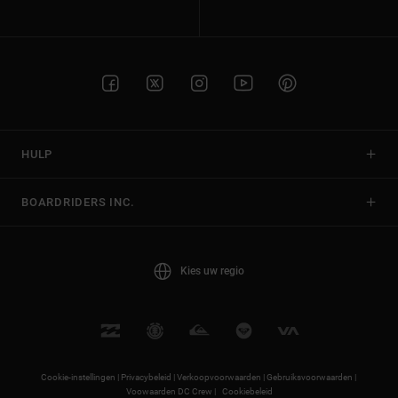
HULP
BOARDRIDERS INC.
Kies uw regio
Cookie-instellingen |
Privacybeleid |
Verkoopvoorwaarden |
Gebruiksvoorwaarden |
Voowaarden DC Crew |
Cookiebeleid