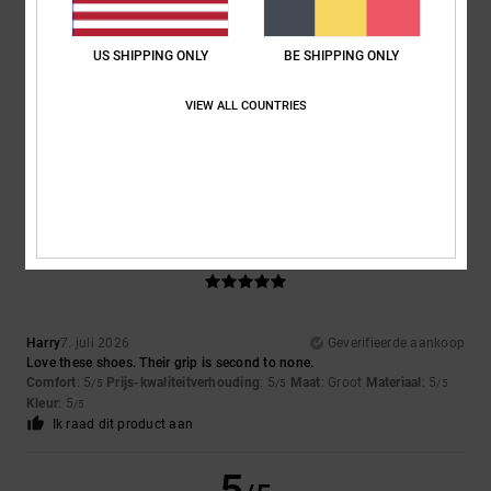
US SHIPPING ONLY
BE SHIPPING ONLY
Matteo
9. juli 2026
Geverifieerde aankoop
VIEW ALL COUNTRIES
the perfect shoes for skaters
Comfort
: 5
Prijs-kwaliteitverhouding
: 5
Maat
: Perfecte maat
/5
/5
Materiaal
: 5
Kleur
: 5
/5
/5
Ik raad dit product aan
5
/5
Harry
7. juli 2026
Geverifieerde aankoop
Love these shoes. Their grip is second to none.
Comfort
: 5
Prijs-kwaliteitverhouding
: 5
Maat
: Groot
Materiaal
: 5
/5
/5
/5
Kleur
: 5
/5
Ik raad dit product aan