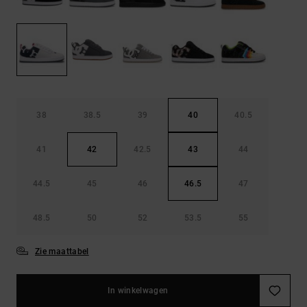
FAQ
Riemen &
bekijken
portemonnees
38
38.5
39
40
40.5
41
42
42.5
43
44
44.5
45
46
46.5
47
48.5
50
52
53.5
55
Zie maattabel
In winkelwagen