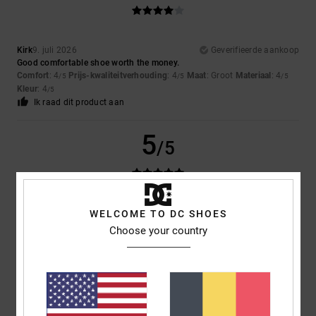
Kirk
9. juli 2026
Geverifieerde aankoop
Good comfortable shoe worth the money.
Comfort
: 4
Prijs-kwaliteitverhouding
: 4
Maat
: Groot
Materiaal
: 4
/5
/5
/5
Kleur
: 4
/5
Ik raad dit product aan
5
/5
Louise
9. juli 2026
Geverifieerde aankoop
WELCOME TO DC SHOES
They were exactly what my son wanted
Choose your country
Comfort
: 5
Prijs-kwaliteitverhouding
: 5
Maat
: Perfecte maat
/5
/5
Materiaal
: 5
Kleur
: 5
/5
/5
Ik raad dit product aan
5
/5