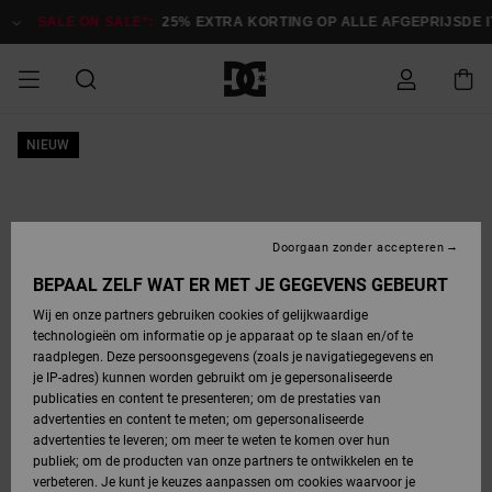
Ga
naar
SALE ON SALE*:
25% EXTRA KORTING OP ALLE AFGEPRIJSDE 
Productinformatie
SALE
NIEUW
HEREN SALE
ESSENTIALS
ESSENTIALS
ESSENTIALS
SKATESHOP
SNOWBOARDSHOP
français
Toegang tot
Schoenen
Schoenen
Sale schoenen
Stag
Astrix
Nieuwe
Nieuwe
Petten &
Chelsea
Pixie
Nieuwe
Snowboardjassen
Court Graffik
Nieuwe
Nieuwe
Petten &
Skateschoenen
Team
Snowboardjassen
Snowboardschoen
Boots
mijn bestelling
Collectie
Collectie
hoeden
Collectie
Collectie
Collectie
hoeden
HEREN
DAMES SALE
HIGHLIGHTS
HIGHLIGHTS
SCHOENEN
GEMEENSCHAP
DAMES
Nederlands
Kleding
Snow
Kleding
Court Graffik
Ducati
Court Graffik
Astrix
Snowboardbroeken
Pure
Alles
Snowboardbroeken
Snowboardjassen
Snowboardjassen
Levering
SNOWBOARDSHOP
Skateschoenen
Sweatshirts
Mutsen
Sneakers
Skate
T-Shirts
Mutsen
weergeven
Doorgaan zonder accepteren
DAMES
KINDEREN
SCHOENEN
SCHOENEN
KLEDING
Accessoires
Sale
Lynx
DC Command
View All
DC Command
Alles
Stag
Snowboardschoen
Snowboardbroeken
Snowboardbroeken
BEPAAL ZELF WAT ER MET JE GEGEVENS GEBEURT
Retouren
SALE
KINDEREN
accessoires
Sneakers
T-Shirts
Tassen &
Skate
weergeven
Baby schoenen
Hoodies &
Tassen &
Wij en onze partners gebruiken cookies of gelijkwaardige
SNOWBOARDSHOP
rugzakken
sweatshirts
rugzakken
technologieën om informatie op je apparaat op te slaan en/of te
KINDEREN
KLEDING
KLEDING
ACCESSOIRES
SNOW
Pure
Manteca
Manteca
Winterlaarzen
Accessoires
Mutsen
raadplegen. Deze persoonsgegevens (zoals je navigatiegegevens en
Betaling
Sale snow-
Slippers
Overhemden
Slippers
Sneakers
je IP-adres) kunnen worden gebruikt om je gepersonaliseerde
artikelen
Alles
Jasjes &
Alles
publicaties en content te presenteren; om de prestaties van
SKATE
ACCESSOIRES
T-Shirts
Net
Construct
Best Sellers
Polair fleeces
Alles
Alles
weergeven
jassen
weergeven
advertenties en content te meten; om gepersonaliseerde
Giftcard
Winterlaarzen
Jeans
Snowboardschoen
Alles
& softshells
weergeven
weergeven
advertenties te leveren; om meer te weten te komen over hun
Jasjes &
weergeven
publiek; om de producten van onze partners te ontwikkelen en te
COURT
Jasjes &
Alles
Ascend
jassen
Overhemden
verbeteren. Je kunt je keuzes aanpassen om cookies waarvoor je
Quiksilver
GRAFFIK
jassen
weergeven
Snowboardschoen
Jasjes &
Unisex
Mutsen