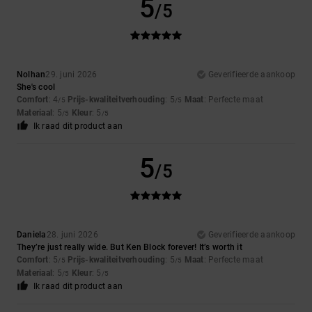
5
/5
Nolhan
29. juni 2026
Geverifieerde aankoop
She's cool
Comfort
: 4
Prijs-kwaliteitverhouding
: 5
Maat
: Perfecte maat
/5
/5
Materiaal
: 5
Kleur
: 5
/5
/5
Ik raad dit product aan
5
/5
Daniela
28. juni 2026
Geverifieerde aankoop
They’re just really wide. But Ken Block forever! It’s worth it
Comfort
: 5
Prijs-kwaliteitverhouding
: 5
Maat
: Perfecte maat
/5
/5
Materiaal
: 5
Kleur
: 5
/5
/5
Ik raad dit product aan