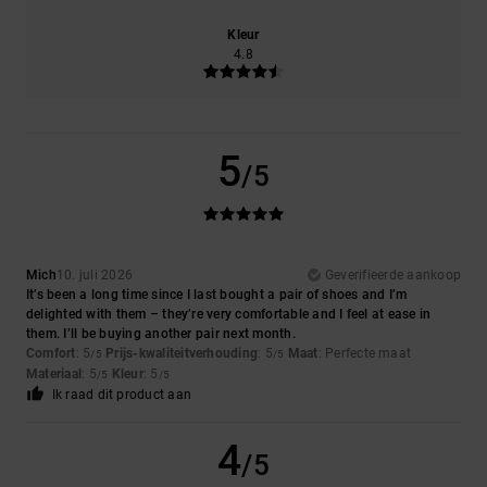
Kleur
4.8
5
/5
Mich
10. juli 2026
Geverifieerde aankoop
It’s been a long time since I last bought a pair of shoes and I’m
delighted with them – they’re very comfortable and I feel at ease in
them. I’ll be buying another pair next month.
Comfort
: 5
Prijs-kwaliteitverhouding
: 5
Maat
: Perfecte maat
/5
/5
Materiaal
: 5
Kleur
: 5
/5
/5
Ik raad dit product aan
4
/5