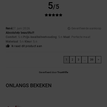
5
/5
René
27. juni 2026
Geverifieerde aankoop
Absolutely beautiful!!
Comfort
: 5
Prijs-kwaliteitverhouding
: 5
Maat
: Perfecte maat
/5
/5
Materiaal
: 5
Kleur
: 5
/5
/5
Ik raad dit product aan
1
2
3
...
39
>
Geverifieerd door
TrustVille
ONLANGS BEKEKEN