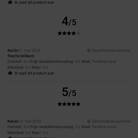
Ik raad dit product aan
4
/5
Aarón
21. mei 2026
Geverifieerde aankoop
They're brilliant.
Comfort
: 4
Prijs-kwaliteitverhouding
: 4
Maat
: Perfecte maat
/5
/5
Materiaal
: 4
Kleur
: 4
/5
/5
Ik raad dit product aan
5
/5
Kenan
18. mei 2026
Geverifieerde aankoop
Comfort
: 5
Prijs-kwaliteitverhouding
: 5
Maat
: Perfecte maat
/5
/5
Materiaal
: 5
Kleur
: 5
/5
/5