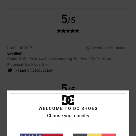
5
/5
Lea
9. juli 2026
Geverifieerde aankoop
Excellent
Comfort
: 5
Prijs-kwaliteitverhouding
: 5
Maat
: Perfecte maat
/5
/5
Materiaal
: 5
Kleur
: 5
/5
/5
Ik raad dit product aan
5
/5
WELCOME TO DC SHOES
Choose your country
Samuel
16. juni 2026
Geverifieerde aankoop
Superb look and fit
Comfort
: 5
Prijs-kwaliteitverhouding
: 5
Maat
: Perfecte maat
/5
/5
Materiaal
: 5
Kleur
: 5
/5
/5