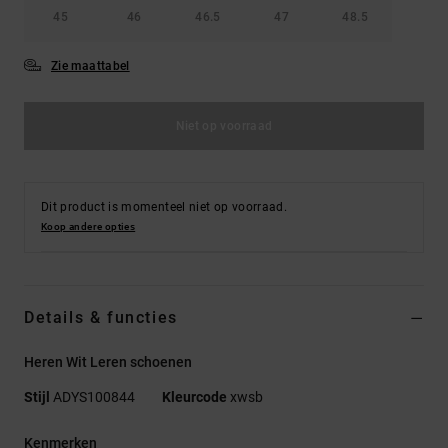
45
46
46.5
47
48.5
Zie maattabel
Niet op voorraad
Dit product is momenteel niet op voorraad.
Koop andere opties
Details & functies
Heren Wit Leren schoenen
Stijl
ADYS100844
Kleurcode
xwsb
Kenmerken