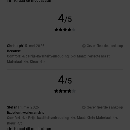
Ik raad dit product aan
4
/5
Christoph
15. mei 2026
Geverifieerde aankoop
Because
Comfort
: 4
Prijs-kwaliteitverhouding
: 5
Maat
: Perfecte maat
/5
/5
Materiaal
: 4
Kleur
: 4
/5
/5
4
/5
Stefan
14. mei 2026
Geverifieerde aankoop
Excellent workmanship
Comfort
: 4
Prijs-kwaliteitverhouding
: 4
Maat
: Klein
Materiaal
: 4
/5
/5
/5
Kleur
: 4
/5
Ik raad dit product aan