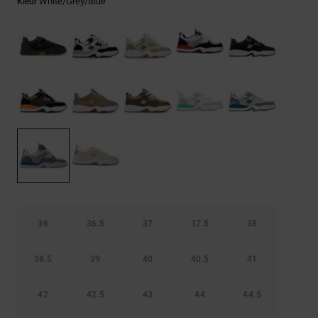
FAQ
White/grey/blue
Kleur
Riemen &
bekijken
portemonnees
36
36.5
37
37.5
38
38.5
39
40
40.5
41
42
42.5
43
44
44.5