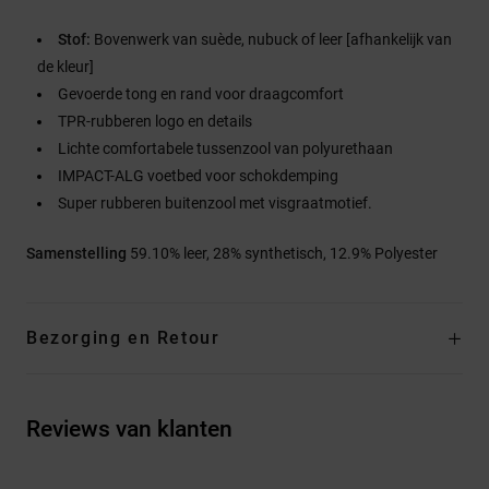
Stof:
Bovenwerk van suède, nubuck of leer [afhankelijk van
de kleur]
Gevoerde tong en rand voor draagcomfort
TPR-rubberen logo en details
Lichte comfortabele tussenzool van polyurethaan
IMPACT-ALG voetbed voor schokdemping
Super rubberen buitenzool met visgraatmotief.
Samenstelling
59.10% leer, 28% synthetisch, 12.9% Polyester
Bezorging en Retour
Reviews van klanten