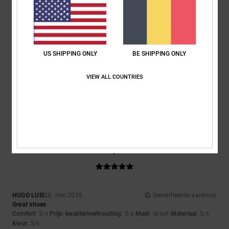
Ik raad dit product aan
3
/5
US SHIPPING ONLY
BE SHIPPING ONLY
VIEW ALL COUNTRIES
Damien
7. juni 2026
Geverifieerde aankoop
Tongues a bit stiff, am used to the bigger tongues
Comfort
: 3
Prijs-kwaliteitverhouding
: 4
Maat
: Perfecte maat
/5
/5
Materiaal
: 3
Kleur
: 4
/5
/5
5
/5
HUGO LUIS
26. mei 2026
Geverifieerde aankoop
Great shoes
Comfort
: 5
Prijs-kwaliteitverhouding
: 5
Maat
: Groot
Materiaal
: 5
/5
/5
/5
Kleur
: 5
/5