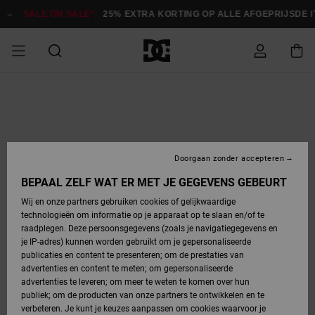
Ga
naar
SALE ON SALE*:
25% EXTRA KORTING OP ALLE AFGEPRIJSDE 
Productinformatie
SALE
HEREN SALE
ESSENTIALS
ESSENTIALS
ESSENTIALS
SKATESHOP
SNOWBOARDSHOP
français
Toegang tot
Schoenen
Schoenen
Sale schoenen
Stag
Astrix
Nieuwe
Nieuwe
Petten &
Chelsea
Pixie
Nieuwe
Snowboardjassen
Court Graffik
Nieuwe
Nieuwe
Petten &
Skateschoenen
Team
Snowboardjassen
Snowboardschoen
Boots
mijn bestelling
Collectie
Collectie
hoeden
Collectie
Collectie
Collectie
hoeden
HEREN
DAMES SALE
HIGHLIGHTS
HIGHLIGHTS
SCHOENEN
GEMEENSCHAP
DAMES
Nederlands
Kleding
Snow
Kleding
Court Graffik
Ducati
Court Graffik
Astrix
Snowboardbroeken
Pure
Alles
Snowboardbroeken
Snowboardjassen
Snowboardjassen
Levering
SNOWBOARDSHOP
Skateschoenen
Sweatshirts
Mutsen
Sneakers
Skate
T-Shirts
Mutsen
weergeven
Doorgaan zonder accepteren
DAMES
KINDEREN
SCHOENEN
SCHOENEN
KLEDING
Accessoires
Sale
Lynx
DC Command
View All
DC Command
Alles
Stag
Snowboardschoen
Snowboardbroeken
Snowboardbroeken
BEPAAL ZELF WAT ER MET JE GEGEVENS GEBEURT
Retouren
SALE
KINDEREN
accessoires
Sneakers
T-Shirts
Tassen &
Skate
weergeven
Baby schoenen
Hoodies &
Tassen &
Wij en onze partners gebruiken cookies of gelijkwaardige
SNOWBOARDSHOP
rugzakken
sweatshirts
rugzakken
technologieën om informatie op je apparaat op te slaan en/of te
KINDEREN
KLEDING
KLEDING
ACCESSOIRES
SNOW
Pure
Manteca
Manteca
Winterlaarzen
Accessoires
Mutsen
raadplegen. Deze persoonsgegevens (zoals je navigatiegegevens en
Betaling
Sale snow-
Slippers
Overhemden
Slippers
Sneakers
je IP-adres) kunnen worden gebruikt om je gepersonaliseerde
artikelen
Alles
Jasjes &
Alles
publicaties en content te presenteren; om de prestaties van
SKATE
ACCESSOIRES
T-Shirts
Net
Construct
Best Sellers
Polair fleeces
Alles
Alles
weergeven
jassen
weergeven
advertenties en content te meten; om gepersonaliseerde
Giftcard
Winterlaarzen
Jeans
Snowboardschoen
Alles
& softshells
weergeven
weergeven
advertenties te leveren; om meer te weten te komen over hun
Jasjes &
weergeven
publiek; om de producten van onze partners te ontwikkelen en te
COURT
Jasjes &
Alles
Ascend
jassen
Overhemden
verbeteren. Je kunt je keuzes aanpassen om cookies waarvoor je
Quiksilver
GRAFFIK
jassen
weergeven
Snowboardschoen
Jasjes &
Unisex
Mutsen