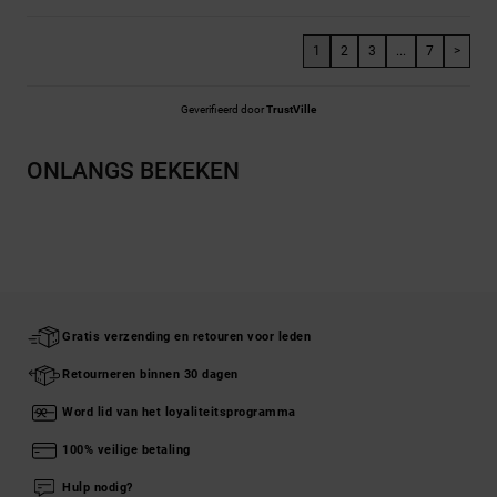
1
2
3
...
7
>
Geverifieerd door
TrustVille
ONLANGS BEKEKEN
Gratis verzending en retouren voor leden
Retourneren binnen 30 dagen
Word lid van het loyaliteitsprogramma
100% veilige betaling
Hulp nodig?