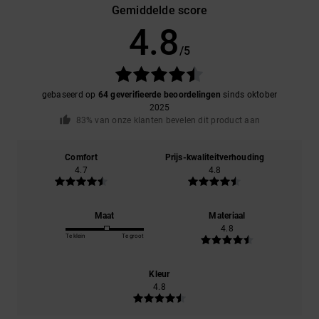
Gemiddelde score
4.8
/5
gebaseerd op
64 geverifieerde beoordelingen
sinds oktober
2025
83% van onze klanten bevelen dit product aan
Comfort
Prijs-kwaliteitverhouding
4.7
4.8
Maat
Materiaal
4.8
Te klein
Te groot
Kleur
4.8