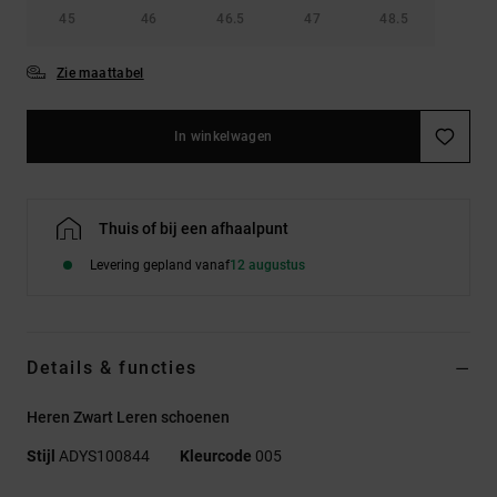
45
46
46.5
47
48.5
Zie maattabel
In winkelwagen
Thuis of bij een afhaalpunt
Levering gepland vanaf
12 augustus
Details & functies
Heren Zwart Leren schoenen
Stijl
ADYS100844
Kleurcode
005