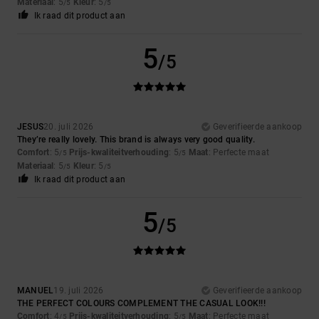
Materiaal
: 5
Kleur
: 5
/5
/5
Ik raad dit product aan
5
/5
JESUS
20. juli 2026
Geverifieerde aankoop
They’re really lovely. This brand is always very good quality.
Comfort
: 5
Prijs-kwaliteitverhouding
: 5
Maat
: Perfecte maat
/5
/5
Materiaal
: 5
Kleur
: 5
/5
/5
Ik raad dit product aan
5
/5
MANUEL
19. juli 2026
Geverifieerde aankoop
THE PERFECT COLOURS COMPLEMENT THE CASUAL LOOK!!!
Comfort
: 4
Prijs-kwaliteitverhouding
: 5
Maat
: Perfecte maat
/5
/5