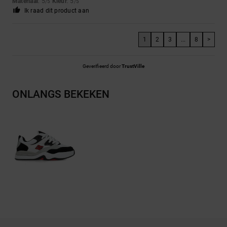
Materiaal
: 5
Kleur
: 5
/5
/5
Ik raad dit product aan
1
2
3
...
8
>
Geverifieerd door
TrustVille
ONLANGS BEKEKEN