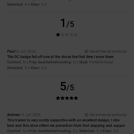
Materiaal
: 4
Kleur
: 5
/5
/5
1
/5
Paul
18. juli 2026
Geverifieerde aankoop
The DC badge fell off one of the shoes the first time I wore them
Comfort
: 5
Prijs-kwaliteitverhouding
: 5
Maat
: Perfecte maat
/5
/5
Materiaal
: 5
Kleur
: 4
/5
/5
5
/5
Andrew
15. juli 2026
Geverifieerde aankoop
This trainer is very comfy supportive with an excellent design, I ride
bmx and this shoe offers me protection from foot slapping and suppor
Comfort
: 5
Prijs-kwaliteitverhouding
: 5
Materiaal
: 5
Kleur
: 5
/5
/5
/5
/5