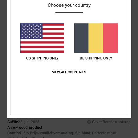
Kleur
: 5
/5
Choose your country
Ik raad dit product aan
5
/5
Alexandre
26. juli 2026
Geverifieerde aankoop
US SHIPPING ONLY
BE SHIPPING ONLY
The look
Comfort
: 5
Prijs-kwaliteitverhouding
: 5
Maat
: Te groot
Materiaal
: 5
/5
/5
/5
VIEW ALL COUNTRIES
Kleur
: 5
/5
5
/5
Gaëlle
23. juli 2026
Geverifieerde aankoop
A very good product
Comfort
: 5
Prijs-kwaliteitverhouding
: 5
Maat
: Perfecte maat
/5
/5