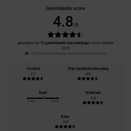
Gemiddelde score
4.8
/5
gebaseerd op
73 geverifieerde beoordelingen
sinds oktober
2025
81% van onze klanten bevelen dit product aan
Comfort
Prijs-kwaliteitverhouding
4.7
4.8
Maat
Materiaal
4.8
Te klein
Te groot
Kleur
4.8