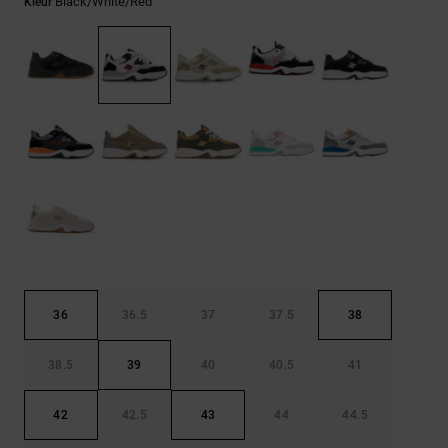
FAQ
Black/white/red
Kleur
Riemen &
bekijken
portemonnees
36
36.5
37
37.5
38
38.5
39
40
40.5
41
42
42.5
43
44
44.5