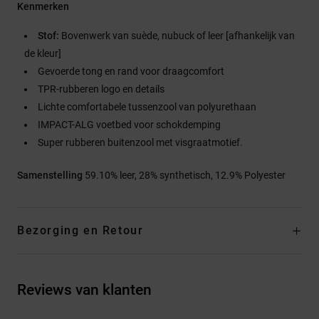
Kenmerken
Stof:
Bovenwerk van suède, nubuck of leer [afhankelijk van
de kleur]
Gevoerde tong en rand voor draagcomfort
TPR-rubberen logo en details
Lichte comfortabele tussenzool van polyurethaan
IMPACT-ALG voetbed voor schokdemping
Super rubberen buitenzool met visgraatmotief.
Samenstelling
59.10% leer, 28% synthetisch, 12.9% Polyester
Bezorging en Retour
Reviews van klanten