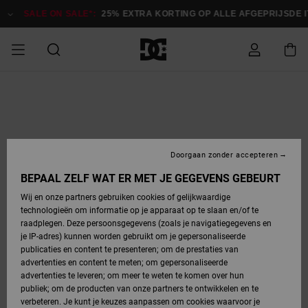
Ga
naar
SALE ON SALE*:
25% EXTRA KORTING OP ALLE AFGEPRIJSDE 
Productinformatie
SALE
HEREN SALE
ESSENTIALS
ESSENTIALS
ESSENTIALS
SKATESHOP
SNOWBOARDSHOP
français
Toegang tot
Schoenen
Schoenen
Sale schoenen
Stag
Astrix
Nieuwe
Nieuwe
Petten &
Chelsea
Pixie
Nieuwe
Snowboardjassen
Court Graffik
Nieuwe
Nieuwe
Petten &
Skateschoenen
Team
Snowboardjassen
Snowboardschoen
Boots
mijn bestelling
Collectie
Collectie
hoeden
Collectie
Collectie
Collectie
hoeden
HEREN
DAMES SALE
HIGHLIGHTS
HIGHLIGHTS
SCHOENEN
GEMEENSCHAP
DAMES
Nederlands
Kleding
Snow
Kleding
Court Graffik
Ducati
Court Graffik
Astrix
Snowboardbroeken
Pure
Alles
Snowboardbroeken
Snowboardjassen
Snowboardjassen
Levering
SNOWBOARDSHOP
Skateschoenen
Sweatshirts
Mutsen
Sneakers
Skate
T-Shirts
Mutsen
weergeven
Doorgaan zonder accepteren
DAMES
KINDEREN
SCHOENEN
SCHOENEN
KLEDING
Accessoires
Sale
Lynx
DC Command
View All
DC Command
Alles
Stag
Snowboardschoen
Snowboardbroeken
Snowboardbroeken
BEPAAL ZELF WAT ER MET JE GEGEVENS GEBEURT
Retouren
SALE
KINDEREN
accessoires
Sneakers
T-Shirts
Tassen &
Skate
weergeven
Baby schoenen
Hoodies &
Tassen &
Wij en onze partners gebruiken cookies of gelijkwaardige
SNOWBOARDSHOP
rugzakken
sweatshirts
rugzakken
technologieën om informatie op je apparaat op te slaan en/of te
KINDEREN
KLEDING
KLEDING
ACCESSOIRES
SNOW
Pure
Manteca
Manteca
Winterlaarzen
Accessoires
Mutsen
raadplegen. Deze persoonsgegevens (zoals je navigatiegegevens en
Betaling
Sale snow-
Slippers
Overhemden
Slippers
Sneakers
je IP-adres) kunnen worden gebruikt om je gepersonaliseerde
artikelen
Alles
Jasjes &
Alles
publicaties en content te presenteren; om de prestaties van
SKATE
ACCESSOIRES
T-Shirts
Net
Construct
Best Sellers
Polair fleeces
Alles
Alles
weergeven
jassen
weergeven
advertenties en content te meten; om gepersonaliseerde
Giftcard
Winterlaarzen
Jeans
Snowboardschoen
Alles
& softshells
weergeven
weergeven
advertenties te leveren; om meer te weten te komen over hun
Jasjes &
weergeven
publiek; om de producten van onze partners te ontwikkelen en te
COURT
Jasjes &
Alles
Ascend
jassen
Overhemden
verbeteren. Je kunt je keuzes aanpassen om cookies waarvoor je
Quiksilver
GRAFFIK
jassen
weergeven
Snowboardschoen
Jasjes &
Unisex
Mutsen