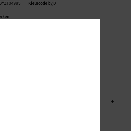
DYZT04985
Kleurcode
byj0
rken
tof:
katoenen jerseystof
t:
Standaard fit
lslijn:
Ronde hals
rint op de borst
ezeefdrukt label achterop in het midden in de nek
erticaal etiket op de zoom.
stelling
[Hoofdstof] 100% katoen
rging en Retour