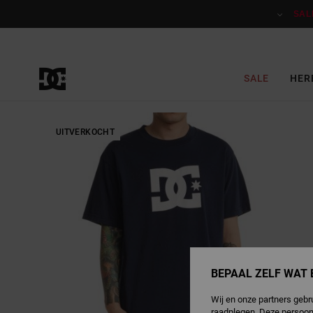
Ga
naar
SAL
Productinformatie
SALE
HER
UITVERKOCHT
BEPAAL ZELF WAT 
Wij en onze partners gebr
raadplegen. Deze persoon