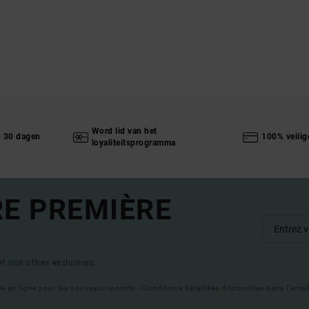
Word lid van het
n 30 dagen
100% veilig
loyaliteitsprogramma
RE PREMIÈRE
t nos offres exclusives.
ble en ligne pour les nouveaux inscrits - Conditions détaillées disponibles dans l'ema