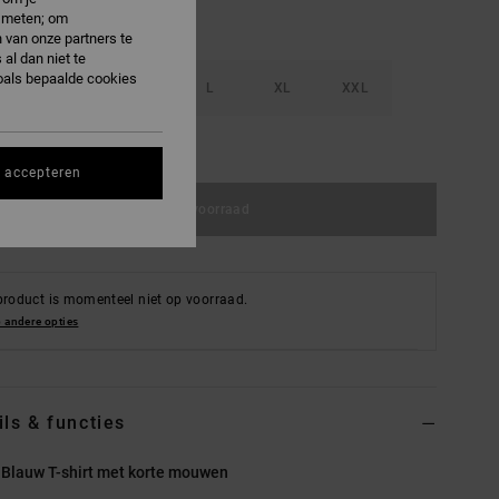
e meten; om
 van onze partners te
al dan niet te
oals bepaalde cookies
S
M
L
XL
XXL
e maattabel
s accepteren
Niet op voorraad
product is momenteel niet op voorraad.
 andere opties
ils & functies
 Blauw T-shirt met korte mouwen