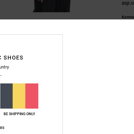
Stijl
A
Kenme
S
Fi
Ha
P
C SHOES
G
V
untry
Samen
Bezo
BE SHIPPING ONLY
IES