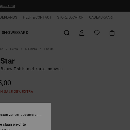
spaar nu
DERLANDS
HELP & CONTACT
STORE LOCATOR
CADEAUKAART
SNOWBOARD
ina
Heren
KLEDING
T-Shirts
Star
 Blauw T-shirt met korte mouwen
5,00
ON SALE 25% EXTRA
avy Blazer
rgaan zonder accepteren
e slaan en/of te
 om je