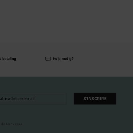
e betaling
Hulp nodig?
S'INSCRIRE
il de bienvenue