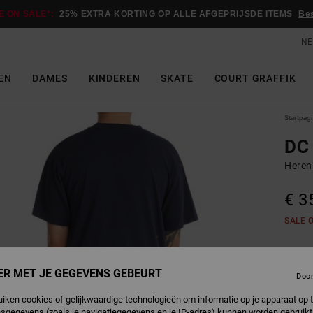
E ON SALE*:
25% EXTRA KORTING OP ALLE AFGEPRIJSDE ITEMS
Be
NE
EN
DAMES
KINDEREN
SKATE
COURT GRAFFIK
Startpag
DC 
Heren
€ 3
SALE 
N
Kleur
ER MET JE GEGEVENS GEBEURT
Doo
uiken cookies of gelijkwaardige technologieën om informatie op je apparaat op t
sgegevens (zoals je navigatiegegevens en je IP-adres) kunnen worden gebruikt