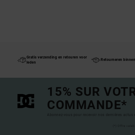
Gratis verzending en retouren voor
Retourneren binne
leden
15% SUR VOT
COMMANDE*
Abonnez-vous pour recevoir nos dernières actus e
(*) Offre vala