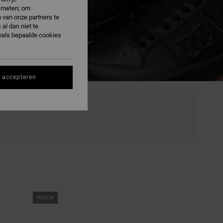
e meten; om
 van onze partners te
al dan niet te
oals bepaalde cookies
s accepteren
NIEUW