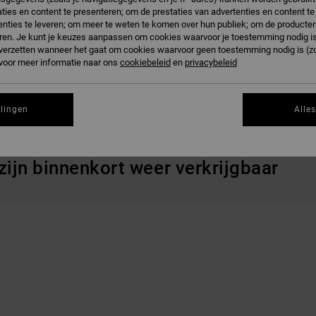
ties en content te presenteren; om de prestaties van advertenties en content t
nties te leveren; om meer te weten te komen over hun publiek; om de producten
ren. Je kunt je keuzes aanpassen om cookies waarvoor je toestemming nodig is 
n verzetten wanneer het gaat om cookies waarvoor geen toestemming nodig is (z
 voor meer informatie naar ons
cookiebeleid
en
privacybeleid
llingen
Alle
 zijn binnenkort weer verkrijgbaar