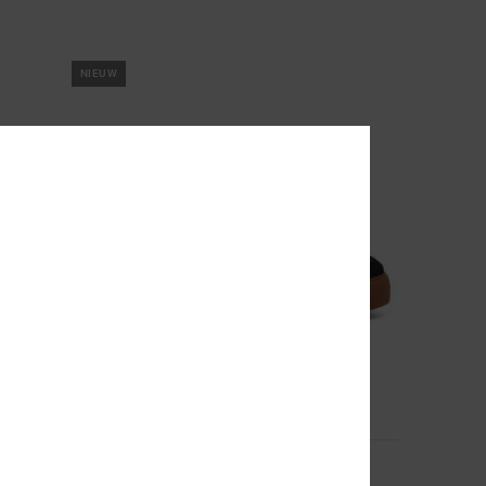
NIEUW
7
Pure High-Top Ev
Kinderen Zwart Hoge Schoenen