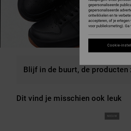
gepersonaliseerde publica
gepersonaliseerde adverte
ontwikkelen en te verbete
accepteren, of je ertege
voor publieksmeting). Ga
Cookie-inste
Blijf in de buurt, de producten
Dit vind je misschien ook leuk
Overslaan
Ga
NIEUW
naar
naar
zoekfiltercriteria
sorteren
op