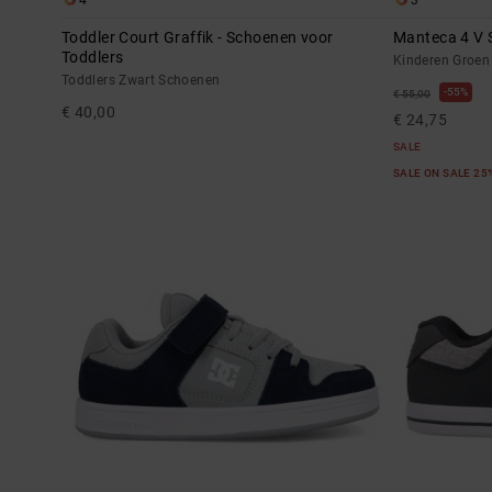
4
3
Toddler Court Graffik - Schoenen voor
Manteca 4 V 
Toddlers
Kinderen Groen
Toddlers Zwart Schoenen
55%
€ 55,00
€ 40,00
€ 24,75
SALE
SALE ON SALE 25