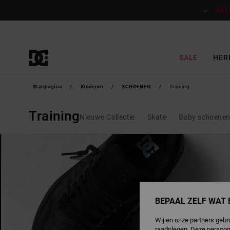
Overslaan
naar
SAL
producten
raster
selectie
SALE
HER
Startpagina
Kinderen
SCHOENEN
Training
Training
Nieuwe Collectie
Skate
Baby schoene
BEPAAL ZELF WAT 
Wij en onze partners gebr
raadplegen. Deze persoon