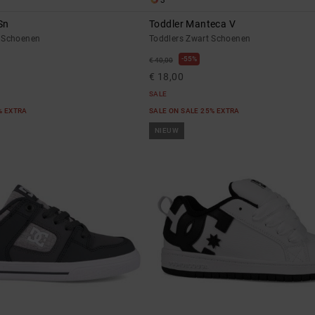
3
Sn
Toddler Manteca V
 Schoenen
Toddlers Zwart Schoenen
55%
€ 40,00
€ 18,00
SALE
% EXTRA
SALE ON SALE 25% EXTRA
NIEUW