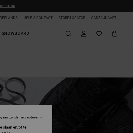
spaar nu
DERLANDS
HELP & CONTACT
STORE LOCATOR
CADEAUKAART
SNOWBOARD
rgaan zonder accepteren
e slaan en/of te
 om je