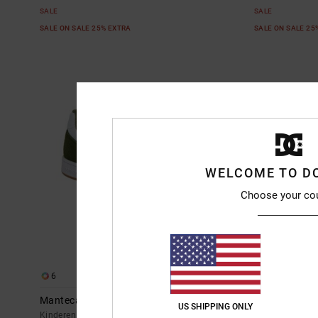
SALE
SALE
SALE ON SALE 25% EXTRA
SALE ON SALE 25
WELCOME TO D
Choose your co
6
7
Manteca 4 V
Pure Elastic
US SHIPPING ONLY
Kinderen Groen Leren schoenen
Kinderen Zwart