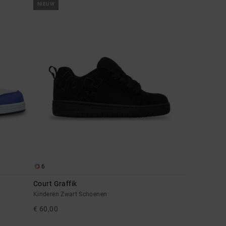
NIEUW
6
Court Graffik
Kinderen Zwart Schoenen
€ 60,00