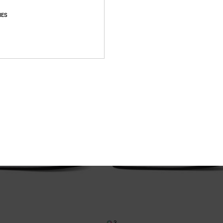
55%
€ 55,00
IES
€ 24,75
SALE
% EXTRA
SALE ON SALE 25% EXTRA