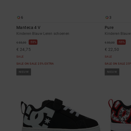
6
3
Manteca 4 V
Pure
Kinderen Blauw Leren schoenen
Kinderen Blauw
55%
55%
€ 55,00
€ 50,00
€ 24,75
€ 22,50
SALE
SALE
SALE ON SALE 25% EXTRA
SALE ON SALE 25
NIEUW
NIEUW