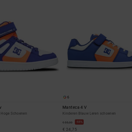
6
v
Manteca 4 V
w Hoge Schoenen
Kinderen Blauw Leren schoenen
55%
€ 55,00
€ 24,75