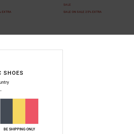
SALE
% EXTRA
SALE ON SALE 25% EXTRA
C SHOES
untry
4
Stag
BE SHIPPING ONLY
 Leren schoenen
Kinderen Grijs Leren schoenen