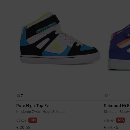
7
4
Pure High-Top Ev
Rebound Hi E
Kinderen Zwart Hoge Schoenen
Kinderen Blau
63%
55%
€ 55,00
€ 55,00
€ 20,62
€ 24,75