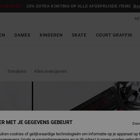
E ON SALE*:
25% EXTRA KORTING OP ALLE AFGEPRIJSDE ITEMS
Be
NE
EN
DAMES
KINDEREN
SKATE
COURT GRAFFIK
n
Sneakers
Alles weergeven
ER MET JE GEGEVENS GEBEURT
Doo
uiken cookies of gelijkwaardige technologieën om informatie op je apparaat op t
sgegevens (zoals je navigatiegegevens en je IP-adres) kunnen worden gebruikt