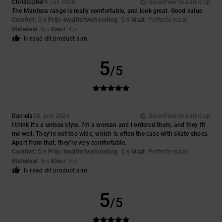
Christopher
4. juli 2026
Geverifieerde aankoop
The Manteca range is really comfortable, and look great. Good value
Comfort
: 5
Prijs-kwaliteitverhouding
: 5
Maat
: Perfecte maat
/5
/5
Materiaal
: 5
Kleur
: 4
/5
/5
Ik raad dit product aan
5
/5
Daniela
28. juni 2026
Geverifieerde aankoop
I think it’s a unisex style. I’m a woman and I ordered them, and they fit
me well. They’re not too wide, which is often the case with skate shoes.
Apart from that, they’re very comfortable.
Comfort
: 5
Prijs-kwaliteitverhouding
: 5
Maat
: Perfecte maat
/5
/5
Materiaal
: 5
Kleur
: 5
/5
/5
Ik raad dit product aan
5
/5