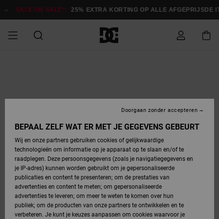
Ga
naar
SALE ON SALE*:
25% EXTRA KORTING OP ALLE AFGEPRIJSDE 
Productinformatie
SALE
HEREN SALE
ESSENTIALS
ESSENTIALS
ESSENTIALS
SKATESHOP
SNOWBOARDSHOP
français
Toegang tot
Schoenen
Schoenen
Sale schoenen
Stag
Astrix
Nieuwe
Nieuwe
Petten &
Chelsea
Pixie
Nieuwe
Snowboardjassen
Court Graffik
Nieuwe
Nieuwe
Petten &
Skateschoenen
Team
Snowboardjassen
Snowboardschoen
Boots
mijn bestelling
Collectie
Collectie
hoeden
Collectie
Collectie
Collectie
hoeden
HEREN
DAMES SALE
HIGHLIGHTS
HIGHLIGHTS
SCHOENEN
GEMEENSCHAP
DAMES
Nederlands
Kleding
Snow
Kleding
Court Graffik
Ducati
Court Graffik
Astrix
Snowboardbroeken
Pure
Alles
Snowboardbroeken
Snowboardjassen
Snowboardjassen
Levering
SNOWBOARDSHOP
Skateschoenen
Sweatshirts
Mutsen
Sneakers
Skate
T-Shirts
Mutsen
weergeven
Doorgaan zonder accepteren
DAMES
KINDEREN
SCHOENEN
SCHOENEN
KLEDING
Accessoires
Sale
Lynx
DC Command
View All
DC Command
Alles
Stag
Snowboardschoen
Snowboardbroeken
Snowboardbroeken
BEPAAL ZELF WAT ER MET JE GEGEVENS GEBEURT
Retouren
SALE
KINDEREN
accessoires
Sneakers
T-Shirts
Tassen &
Skate
weergeven
Baby schoenen
Hoodies &
Tassen &
Wij en onze partners gebruiken cookies of gelijkwaardige
SNOWBOARDSHOP
rugzakken
sweatshirts
rugzakken
technologieën om informatie op je apparaat op te slaan en/of te
KINDEREN
KLEDING
KLEDING
ACCESSOIRES
SNOW
Pure
Manteca
Manteca
Winterlaarzen
Accessoires
Mutsen
raadplegen. Deze persoonsgegevens (zoals je navigatiegegevens en
Betaling
Sale snow-
Slippers
Overhemden
Slippers
Sneakers
je IP-adres) kunnen worden gebruikt om je gepersonaliseerde
artikelen
Alles
Jasjes &
Alles
publicaties en content te presenteren; om de prestaties van
SKATE
ACCESSOIRES
T-Shirts
Net
Construct
Best Sellers
Polair fleeces
Alles
Alles
weergeven
jassen
weergeven
advertenties en content te meten; om gepersonaliseerde
Giftcard
Winterlaarzen
Jeans
Snowboardschoen
Alles
& softshells
weergeven
weergeven
advertenties te leveren; om meer te weten te komen over hun
Jasjes &
weergeven
publiek; om de producten van onze partners te ontwikkelen en te
COURT
Jasjes &
Alles
Ascend
jassen
Overhemden
verbeteren. Je kunt je keuzes aanpassen om cookies waarvoor je
Quiksilver
GRAFFIK
jassen
weergeven
Snowboardschoen
Jasjes &
Unisex
Mutsen