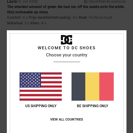
Laura
10. juli 2026
Geverifieerde aankoop
The smallest amount of green die had ran off the suede onto the white.
Only noticeable up close
Comfort
: 4
Prijs-kwaliteitverhouding
: 4
Maat
: Perfecte maat
/5
/5
Materiaal
: 3
Kleur
: 4
/5
/5
5
/5
WELCOME TO DC SHOES
Choose your country
Iwan
9. juli 2026
Geverifieerde aankoop
Mooie schoenen
Comfort
: 4
Prijs-kwaliteitverhouding
: 5
Maat
: Perfecte maat
/5
/5
Materiaal
: 5
Kleur
: 5
/5
/5
Ik raad dit product aan
5
US SHIPPING ONLY
BE SHIPPING ONLY
/5
VIEW ALL COUNTRIES