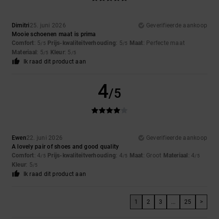
Dimitri
25. juni 2026
Geverifieerde aankoop
Mooie schoenen maat is prima
Comfort
: 5
Prijs-kwaliteitverhouding
: 5
Maat
: Perfecte maat
/5
/5
Materiaal
: 5
Kleur
: 5
/5
/5
Ik raad dit product aan
4
/5
Ewen
22. juni 2026
Geverifieerde aankoop
A lovely pair of shoes and good quality
Comfort
: 4
Prijs-kwaliteitverhouding
: 4
Maat
: Groot
Materiaal
: 4
/5
/5
/5
Kleur
: 5
/5
Ik raad dit product aan
1
2
3
...
25
>