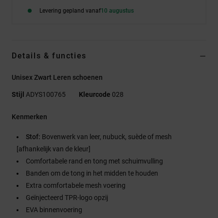
Levering gepland vanaf
10 augustus
Details & functies
Unisex Zwart Leren schoenen
Stijl
ADYS100765
Kleurcode
028
Kenmerken
Stof:
Bovenwerk van leer, nubuck, suède of mesh
[afhankelijk van de kleur]
Comfortabele rand en tong met schuimvulling
Banden om de tong in het midden te houden
Extra comfortabele mesh voering
Geïnjecteerd TPR-logo opzij
EVA binnenvoering