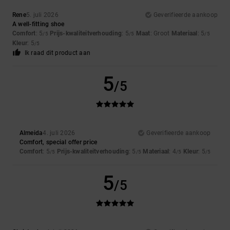
Rene
5. juli 2026
Geverifieerde aankoop
A well-fitting shoe
Comfort
: 5
Prijs-kwaliteitverhouding
: 5
Maat
: Groot
Materiaal
: 5
/5
/5
/5
Kleur
: 5
/5
Ik raad dit product aan
5
/5
Almeida
4. juli 2026
Geverifieerde aankoop
Comfort, special offer price
Comfort
: 5
Prijs-kwaliteitverhouding
: 5
Materiaal
: 4
Kleur
: 5
/5
/5
/5
/5
5
/5