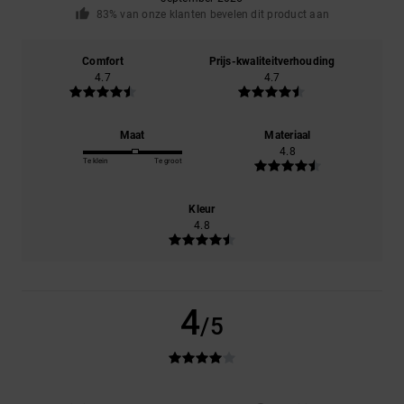
83% van onze klanten bevelen dit product aan
Comfort
Prijs-kwaliteitverhouding
4.7
4.7
Maat
Materiaal
4.8
Te klein
Te groot
Kleur
4.8
4
/5