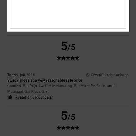
Encarnacion
6. juli 2026
Geverifieerde aankoop
A very attractive design
Comfort
: 4
Prijs-kwaliteitverhouding
: 5
Maat
: Perfecte maat
/5
/5
Materiaal
: 4
Kleur
: 5
/5
/5
Ik raad dit product aan
5
/5
Theo
6. juli 2026
Geverifieerde aankoop
Sturdy shoes at a very reasonable sale price
Comfort
: 5
Prijs-kwaliteitverhouding
: 5
Maat
: Perfecte maat
/5
/5
Materiaal
: 5
Kleur
: 5
/5
/5
Ik raad dit product aan
5
/5