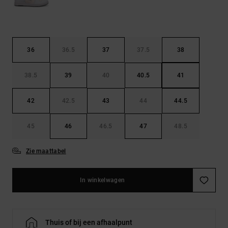
36
36.5
37
37.5
38
38.5
39
40
40.5
41
42
42.5
43
44
44.5
45
46
46.5
47
48.5
Zie maattabel
In winkelwagen
Thuis of bij een afhaalpunt