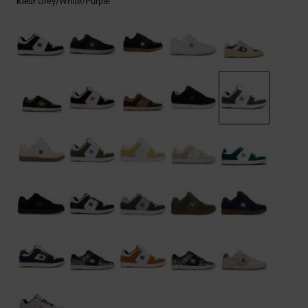
FAQ
Grey/white/purple
Kleur
Riemen &
bekijken
portemonnees