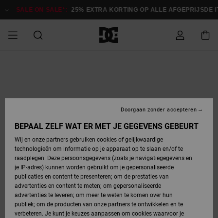
Ga
naar
SALE ON SALE*:
25% EXTRA KORTING OP ALLE AFGEPRIJSDE IT
Productinformatie
SALE
HEREN SALE
ESSENTIALS
ESSENTIALS
ESSENTIALS
SKATESHOP
SNOWBOARDSHOP
français
Toegang tot
Schoenen
Schoenen
Sale schoenen
Stag
Astrix
Nieuwe
Nieuwe
Petten &
Chelsea
Pixie
Nieuwe
Snowboardjassen
Court Graffik
Nieuwe
Nieuwe
Petten &
Skateschoenen
Team
Snowboardjassen
Snowboardschoen
Boots
mijn bestelling
Collectie
Collectie
hoeden
Collectie
Collectie
Collectie
hoeden
HEREN
DAMES SALE
HIGHLIGHTS
HIGHLIGHTS
SCHOENEN
GEMEENSCHAP
DAMES
Nederlands
Kleding
Snow
Kleding
Court Graffik
Ducati
Court Graffik
Astrix
Snowboardbroeken
Pure
Alles
Snowboardbroeken
Snowboardjassen
Snowboardjassen
Levering
SNOWBOARDSHOP
Skateschoenen
Sweatshirts
Mutsen
Sneakers
Skate
T-Shirts
Mutsen
weergeven
Doorgaan zonder accepteren
DAMES
KINDEREN
SCHOENEN
SCHOENEN
KLEDING
Accessoires
Sale
Lynx
DC Command
View All
DC Command
Alles
Stag
Snowboardschoen
Snowboardbroeken
Snowboardbroeken
BEPAAL ZELF WAT ER MET JE GEGEVENS GEBEURT
Retouren
SALE
KINDEREN
accessoires
Sneakers
T-Shirts
Tassen &
Skate
weergeven
Baby schoenen
Hoodies &
Tassen &
Wij en onze partners gebruiken cookies of gelijkwaardige
SNOWBOARDSHOP
rugzakken
sweatshirts
rugzakken
technologieën om informatie op je apparaat op te slaan en/of te
KINDEREN
KLEDING
KLEDING
ACCESSOIRES
SNOW
Pure
Manteca
Manteca
Winterlaarzen
Accessoires
Mutsen
raadplegen. Deze persoonsgegevens (zoals je navigatiegegevens en
Betaling
Sale snow-
Slippers
Overhemden
Slippers
Sneakers
je IP-adres) kunnen worden gebruikt om je gepersonaliseerde
artikelen
Alles
Jasjes &
Alles
publicaties en content te presenteren; om de prestaties van
SKATE
ACCESSOIRES
T-Shirts
Net
Construct
Best Sellers
Polair fleeces
Alles
Alles
weergeven
jassen
weergeven
advertenties en content te meten; om gepersonaliseerde
Giftcard
Winterlaarzen
Jeans
Snowboardschoen
Alles
& softshells
weergeven
weergeven
advertenties te leveren; om meer te weten te komen over hun
Jasjes &
weergeven
publiek; om de producten van onze partners te ontwikkelen en te
COURT
Jasjes &
Alles
Ascend
jassen
Overhemden
verbeteren. Je kunt je keuzes aanpassen om cookies waarvoor je
Quiksilver
GRAFFIK
jassen
weergeven
Snowboardschoen
Jasjes &
Unisex
Mutsen