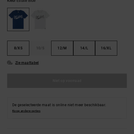
FAQ
Estate Blue
Kleur
Riemen &
bekijken
portemonnees
8/XS
10/S
12/M
14/L
16/XL
Zie maattabel
Niet op voorraad
De geselecteerde maat is online niet meer beschikbaar.
Koop andere opties