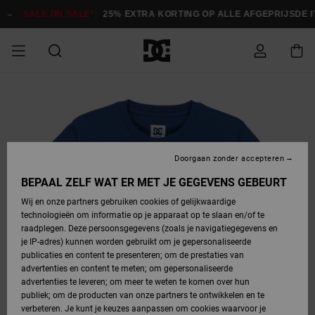
Ga
naar
SALE ON SALE*:
25% EXTRA KORTING OP ALLE AFGEPRIJSDE ITE
Productinformatie
SALE
HEREN SALE
ESSENTIALS
ESSENTIALS
ESSENTIALS
SKATESHOP
SNOWBOARDSHOP
français
Toegang tot
Schoenen
Schoenen
Sale schoenen
Stag
Astrix
Nieuwe
Nieuwe
Petten &
Chelsea
Pixie
Nieuwe
Snowboardjassen
Court Graffik
Nieuwe
Nieuwe
Petten &
Skateschoenen
Team
Snowboardjassen
Snowboardschoen
Boots
mijn bestelling
Collectie
Collectie
hoeden
Collectie
Collectie
Collectie
hoeden
HEREN
DAMES SALE
HIGHLIGHTS
HIGHLIGHTS
SCHOENEN
GEMEENSCHAP
DAMES
Nederlands
Kleding
Snow
Kleding
Court Graffik
Ducati
Court Graffik
Astrix
Snowboardbroeken
Pure
Alles
Snowboardbroeken
Snowboardjassen
Snowboardjassen
Levering
SNOWBOARDSHOP
Skateschoenen
Sweatshirts
Mutsen
Sneakers
Skate
T-Shirts
Mutsen
weergeven
Doorgaan zonder accepteren
DAMES
KINDEREN
SCHOENEN
SCHOENEN
KLEDING
Accessoires
Sale
Lynx
DC Command
View All
DC Command
Alles
Stag
Snowboardschoen
Snowboardbroeken
Snowboardbroeken
BEPAAL ZELF WAT ER MET JE GEGEVENS GEBEURT
Retouren
SALE
KINDEREN
accessoires
Sneakers
T-Shirts
Tassen &
Skate
weergeven
Baby schoenen
Hoodies &
Tassen &
Wij en onze partners gebruiken cookies of gelijkwaardige
SNOWBOARDSHOP
rugzakken
sweatshirts
rugzakken
technologieën om informatie op je apparaat op te slaan en/of te
KINDEREN
KLEDING
KLEDING
ACCESSOIRES
SNOW
Pure
Manteca
Manteca
Winterlaarzen
Accessoires
Mutsen
raadplegen. Deze persoonsgegevens (zoals je navigatiegegevens en
Betaling
Sale snow-
Slippers
Overhemden
Slippers
Sneakers
je IP-adres) kunnen worden gebruikt om je gepersonaliseerde
artikelen
Alles
Jasjes &
Alles
publicaties en content te presenteren; om de prestaties van
SKATE
ACCESSOIRES
T-Shirts
Net
Construct
Best Sellers
Polair fleeces
Alles
Alles
weergeven
jassen
weergeven
advertenties en content te meten; om gepersonaliseerde
Giftcard
Winterlaarzen
Jeans
Snowboardschoen
Alles
& softshells
weergeven
weergeven
advertenties te leveren; om meer te weten te komen over hun
Jasjes &
weergeven
publiek; om de producten van onze partners te ontwikkelen en te
COURT
Jasjes &
Alles
Ascend
jassen
Overhemden
verbeteren. Je kunt je keuzes aanpassen om cookies waarvoor je
Quiksilver
GRAFFIK
jassen
weergeven
Snowboardschoen
Jasjes &
Unisex
Mutsen