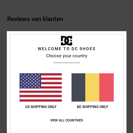
Reviews van klanten
Gemiddelde score
3.5
WELCOME TO DC SHOES
Choose your country
/5
gebaseerd op
2 geverifieerde beoordelingen
sinds december
2025
100% van onze klanten bevelen dit product aan
Comfort
Prijs-kwaliteitverhouding
5.0
5.0
US SHIPPING ONLY
BE SHIPPING ONLY
VIEW ALL COUNTRIES
Maat
Materiaal
5.0