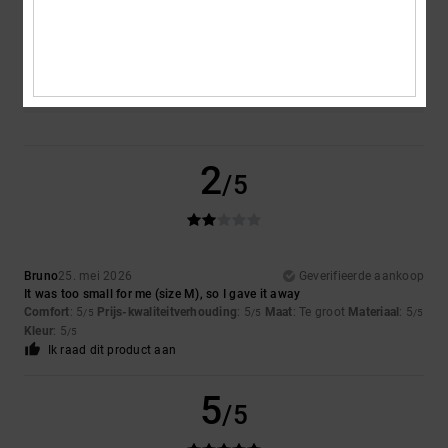
Te klein
Te groot
Kleur
5.0
2
/5
Bruno
25. mei 2026
Geverifieerde aankoop
It was too small for me (size M), so I gave it away
Comfort
: 5
Prijs-kwaliteitverhouding
: 5
Maat
: Te groot
Materiaal
: 5
/5
/5
/5
Kleur
: 5
/5
Ik raad dit product aan
5
/5