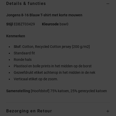
Details & functies
Jongens 8-16 Blauw T-shirt met korte mouwen
Stijl
EDBZT03429
Kleurcode
bsw0
Kenmerken
Stof:
Cotton, Recycled Cotton jersey [200 g/m2]
Standaard fit
Ronde hals
Plastisol en bolle prints in het midden op de borst
Gezeefdrukt etiket achterop in het midden in de nek
Verticaal etiket op de zoom.
Samenstelling
[Hoofdstof] 75% katoen, 25% gerecycled katoen
Bezorging en Retour