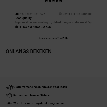
Juan
6. december 2025
Geverifieerde aankoop
Good quality
Prijs-kwaliteitverhouding
: 5
Maat
: Te groot
Materiaal
: 5
/5
/5
Ik raad dit product aan
Geverifieerd door
TrustVille
ONLANGS BEKEKEN
Gratis verzending en retouren voor leden
Retourneren binnen 30 dagen
Word lid van het loyaliteitsprogramma