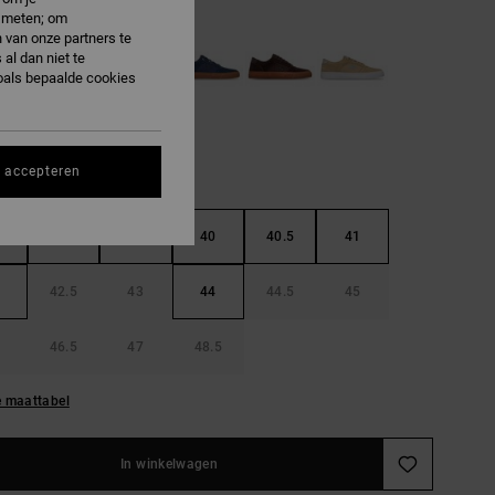
e meten; om
 van onze partners te
al dan niet te
oals bepaalde cookies
s accepteren
38.5
39
40
40.5
41
42.5
43
44
44.5
45
46.5
47
48.5
e maattabel
In winkelwagen