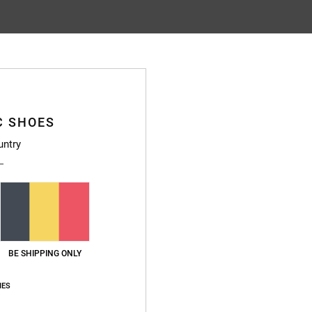
Gemiddelde score
4.7
/5
C SHOES
gebaseerd op
52 geverifieerde beoordelingen
sinds oktober 2025
untry
87% van onze klanten bevelen dit product aan
js-kwaliteitverhouding
Maat
Materia
4.8
4.8
Te klein
Te groot
BE SHIPPING ONLY
od value for money
waliteitverhouding
: 5
Materiaal
: 4
Kleur
: 5
/5
/5
/5
IES
uct aan