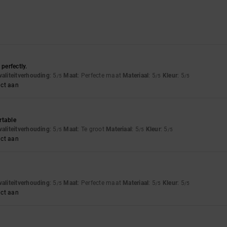
 perfectly.
waliteitverhouding
: 5
Maat
: Perfecte maat
Materiaal
: 5
Kleur
: 5
/5
/5
/5
uct aan
rtable
waliteitverhouding
: 5
Maat
: Te groot
Materiaal
: 5
Kleur
: 5
/5
/5
/5
uct aan
waliteitverhouding
: 5
Maat
: Perfecte maat
Materiaal
: 5
Kleur
: 5
/5
/5
/5
uct aan