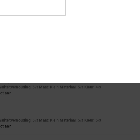
able and understated model.
waliteitverhouding
: 5
Maat
: Perfecte maat
Materiaal
: 5
Kleur
: 5
/5
/5
/5
uct aan
026
 lovely
han expected
waliteitverhouding
: 5
Maat
: Klein
Materiaal
: 5
Kleur
: 4
/5
/5
/5
uct aan
waliteitverhouding
: 5
Maat
: Klein
Materiaal
: 5
Kleur
: 5
/5
/5
/5
uct aan