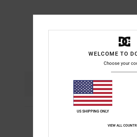
WELCOME TO D
Choose your co
Comfort
Pri
4.6
US SHIPPING ONLY
4
Diego
9. juli 2026
/5
Comfortable and go
Comfort
: 5
Prijs-k
/5
VIEW ALL COUNTR
Ik raad dit prod