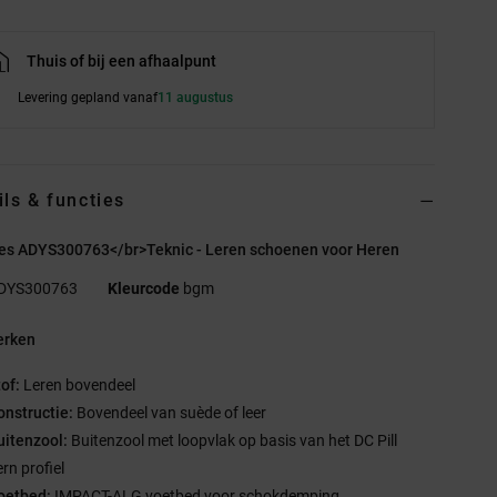
Thuis of bij een afhaalpunt
Levering gepland vanaf
11 augustus
ils & functies
es ADYS300763</br>Teknic - Leren schoenen voor Heren
DYS300763
Kleurcode
bgm
rken
tof:
Leren bovendeel
onstructie:
Bovendeel van suède of leer
uitenzool:
Buitenzool met loopvlak op basis van het DC Pill
rn profiel
oetbed:
IMPACT-ALG voetbed voor schokdemping