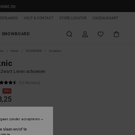
spaar nu
DERLANDS
HELP & CONTACT
STORE LOCATOR
CADEAUKAART
SNOWBOARD
ina
Heren
SCHOENEN
Sneakers
knic
 Zwart Leren schoenen
(52 Reviews)
0
55%
8,25
ON SALE 25% EXTRA
rgaan zonder accepteren
e slaan en/of te
lack/gum
 om je