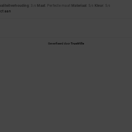
waliteitverhouding
: 3
Maat
: Perfecte maat
Materiaal
: 5
Kleur
: 5
/5
/5
/5
uct aan
Geverifieerd door
TrustVille