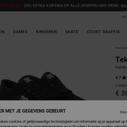
E ON SALE*:
25% EXTRA KORTING OP ALLE AFGEPRIJSDE ITEMS
Be
NE
EN
DAMES
KINDEREN
SKATE
COURT GRAFFIK
Startpag
Te
Heren
4.7
€ 85,0
€ 3
SALE
SALE 
ER MET JE GEGEVENS GEBEURT
Doo
uiken cookies of gelijkwaardige technologieën om informatie op je apparaat op t
B
Kleur
sgegevens (zoals je navigatiegegevens en je IP-adres) kunnen worden gebruikt