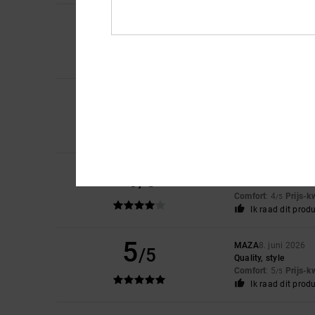
5
Gaylord
2. juli 2026
/5
A good-quality, dur
Comfort
: 5
Prijs-k
/5
Ik raad dit prod
5
/5
Sebastien
30. juni 2
That pair of shoes is
4
Ken
15. juni 2026
/5
Size a bit smaller t
Comfort
: 4
Prijs-k
/5
Ik raad dit prod
5
MAZA
8. juni 2026
/5
Quality, style
Comfort
: 5
Prijs-k
/5
Ik raad dit prod