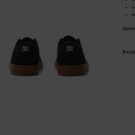
G
V
Samen
Bezo