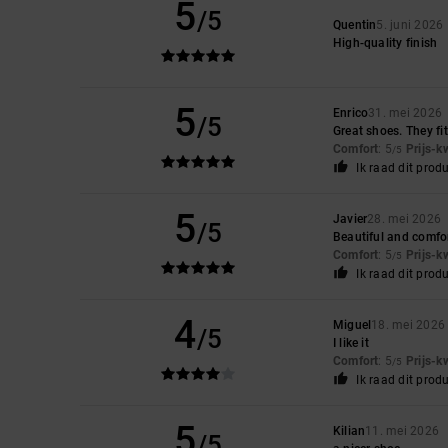
5
/5
Quentin
5. juni 2026
High-quality finish
5
Enrico
31. mei 2026
/5
Great shoes. They fit
Comfort
: 5
Prijs-k
/5
Ik raad dit prod
5
Javier
28. mei 2026
/5
Beautiful and comfo
Comfort
: 5
Prijs-k
/5
Ik raad dit prod
4
Miguel
18. mei 2026
/5
I like it
Comfort
: 5
Prijs-k
/5
Ik raad dit prod
5
Kilian
11. mei 2026
/5