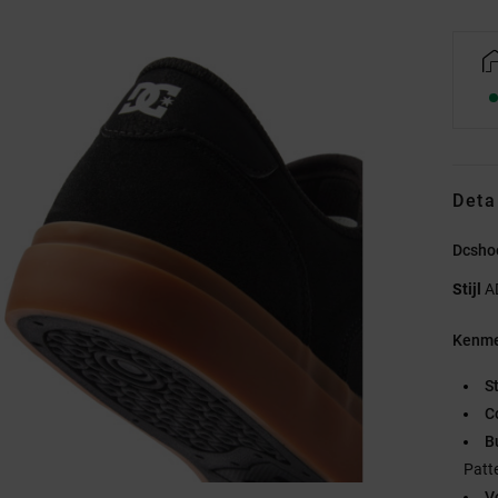
Deta
Dcsho
Stijl
A
Kenme
S
C
B
Patte
V