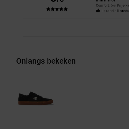
a nicer shoe
Comfort
: 5
Prijs-k
/5
Ik raad dit prod
Onlangs bekeken