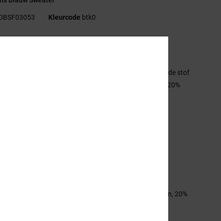
DBSF03053
Kleurcode
btk0
rken
ollectie:
Lineguide-collectie
tof:
Middelzware suèdine French terry met halfgeborstelde stof
de achterkant, van 55% katoen, 25% gerecycled katoen, 20%
cycled polyester [280 g/m2]
t:
Standaard fit
lslijn:
Ronde hals
ouwen:
Lange mouwen
uiting:
Om over het hoofd aan te trekken
randing:
Print links op de borst en op de achterkant
ndere kenmerken:
Band met visgraatmotief in de nek
stelling
[Hoofdstof] 55% katoen, 25% gerecycled katoen, 20%
cled polyester