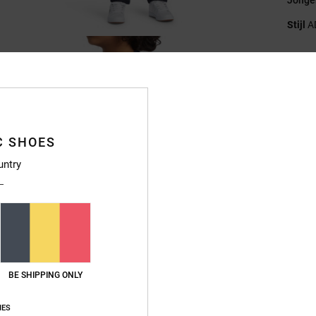
Stijl
A
Kenme
C
S
aan 
gere
C SHOES
Fi
untry
Ha
M
Sl
B
A
BE SHIPPING ONLY
Samen
gerecy
IES