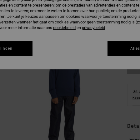
ties en content te presenteren; om de prestaties van advertenties en content t
nties te leveren; om meer te weten te komen over hun publiek; om de producten
ren. Je kunt je keuzes aanpassen om cookies waarvoor je toestemming nodig is 
n verzetten wanneer het gaat om cookies waarvoor geen toestemming nodig is (z
 voor meer informatie naar ons
cookiebeleid
en
privacybeleid
8/X
Zi
llingen
Alle
Dit 
Koop
Deta
Jonge