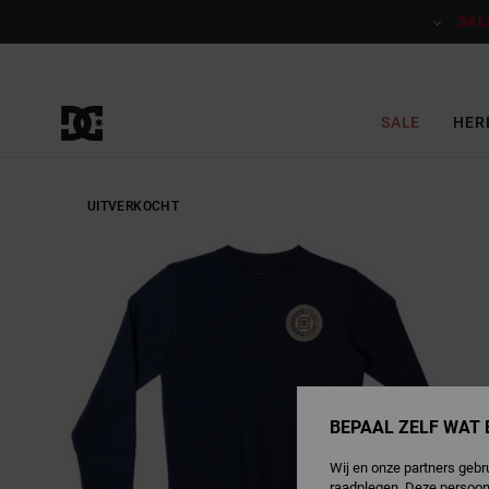
Ga
naar
SAL
Productinformatie
SALE
HER
UITVERKOCHT
BEPAAL ZELF WAT 
Wij en onze partners gebr
raadplegen. Deze persoon