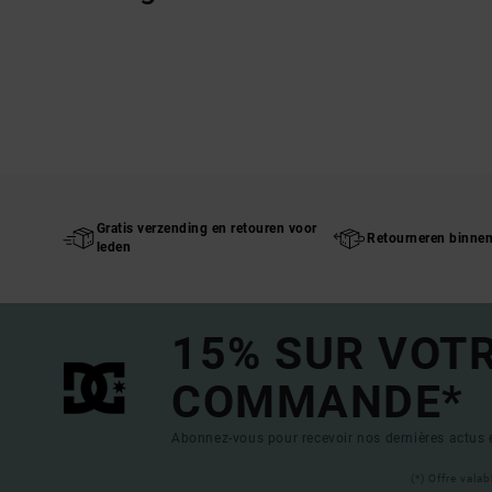
Gratis verzending en retouren voor
Retourneren binne
leden
15% SUR VOT
COMMANDE*
Abonnez-vous pour recevoir nos dernières actus e
(*) Offre vala