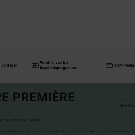
Word lid van het
n 30 dagen
100% veilig
loyaliteitsprogramma
RE PREMIÈRE
t nos offres exclusives.
ble en ligne pour les nouveaux inscrits - Conditions détaillées disponibles dans l'ema