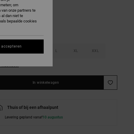
e meten; om
offee Bean
 van onze partners te
al dan niet te
oals bepaalde cookies
s accepteren
S
M
L
XL
XXL
e maattabel
In winkelwagen
Thuis of bij een afhaalpunt
Levering gepland vanaf
10 augustus