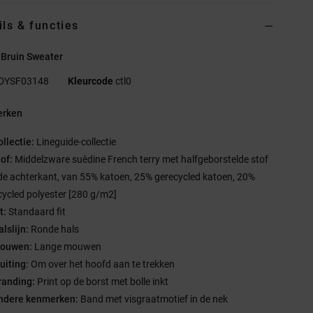
ils & functies
 Bruin Sweater
DYSF03148
Kleurcode
ctl0
rken
ollectie:
Lineguide-collectie
tof:
Middelzware suèdine French terry met halfgeborstelde stof
de achterkant, van 55% katoen, 25% gerecycled katoen, 20%
cycled polyester [280 g/m2]
t:
Standaard fit
lslijn:
Ronde hals
ouwen:
Lange mouwen
uiting:
Om over het hoofd aan te trekken
randing:
Print op de borst met bolle inkt
ndere kenmerken:
Band met visgraatmotief in de nek