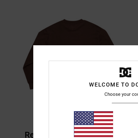
WELCOME TO D
Choose your co
Reviews van klanten