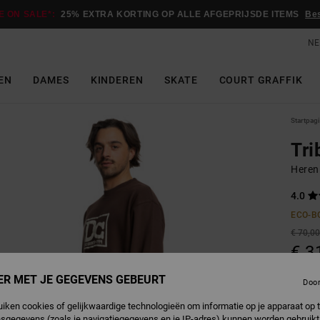
E ON SALE*:
25% EXTRA KORTING OP ALLE AFGEPRIJSDE ITEMS
Be
NE
EN
DAMES
KINDEREN
SKATE
COURT GRAFFIK
Startpag
Tri
Heren
4.0
ECO-B
€ 70,0
€ 3
SALE
ER MET JE GEGEVENS GEBEURT
Doo
SALE 
uiken cookies of gelijkwaardige technologieën om informatie op je apparaat op t
sgegevens (zoals je navigatiegegevens en je IP-adres) kunnen worden gebruikt