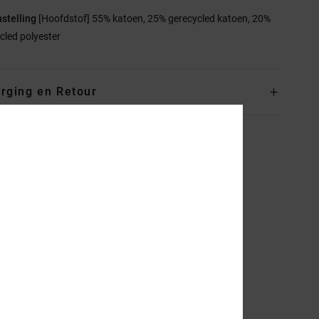
stelling
[Hoofdstof] 55% katoen, 25% gerecycled katoen, 20%
cled polyester
rging en Retour