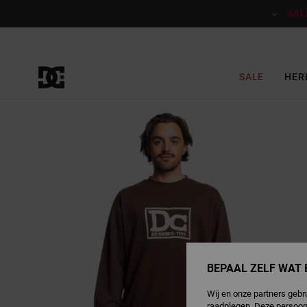
Ga
naar
SAL
Productinformatie
SALE
HER
BEPAAL ZELF WAT 
Wij en onze partners gebr
raadplegen. Deze persoon