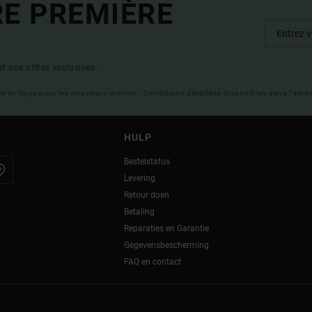
RE PREMIÈRE
t nos offres exclusives.
ble en ligne pour les nouveaux inscrits - Conditions détaillées disponibles dans l'ema
HULP
Bestelstatus
Levering
Retour doen
Betaling
Reparaties en Garantie
Gegevensbescherming
FAQ en contact