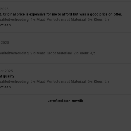
 2025
. Original price is expensive for me to afford but was a good price on offer.
waliteitverhouding
: 4
Maat
: Perfecte maat
Materiaal
: 5
Kleur
: 5
/5
/5
/5
uct aan
r 2025
y
waliteitverhouding
: 2
Maat
: Groot
Materiaal
: 2
Kleur
: 4
/5
/5
/5
ber 2025
t quality
waliteitverhouding
: 5
Maat
: Perfecte maat
Materiaal
: 5
Kleur
: 5
/5
/5
/5
uct aan
Geverifieerd door
TrustVille