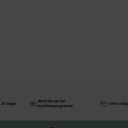
Word lid van het
n 30 dagen
100% veilig
loyaliteitsprogramma