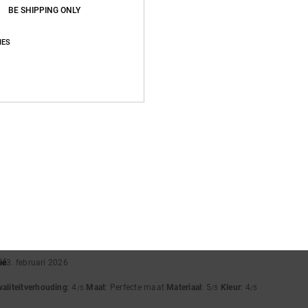
BE SHIPPING ONLY
IES
Gemiddelde score
4.0
/5
gebaseerd op
4 geverifieerde beoordelingen
sinds september 2025
50% van onze klanten bevelen dit product aan
js-kwaliteitverhouding
Maat
Materia
3.8
4.3
Te klein
Te groot
ié
3. februari 2026
waliteitverhouding
: 4
Maat
: Perfecte maat
Materiaal
: 5
Kleur
: 4
/5
/5
/5