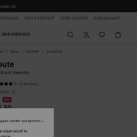
spaar nu
DERLANDS
HELP & CONTACT
STORE LOCATOR
CADEAUKAART
SNOWBOARD
ina
Heren
KLEDING
Sweatshirts
bute
 Bruin Sweater
(4 Reviews)
ONUS
0
55%
1,50
rgaan zonder accepteren
ON SALE 25% EXTRA
e slaan en/of te
 om je