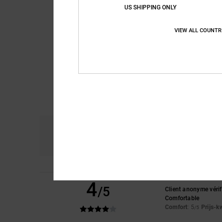
US SHIPPING ONLY
VIEW ALL COUNTR
Comfort
Pri
4.5
4
/5
Client anonyme vérif
Comfortable
Comfort
: 5
Prijs-k
/5