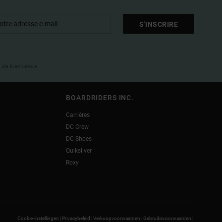
S'INSCRIRE
il de bienvenue
BOARDRIDERS INC.
Carrières
DC Crew
DC Shoes
Quiksilver
Roxy
Cookie-instellingen |
Privacybeleid |
Verkoopvoorwaarden |
Gebruiksvoorwaarden |