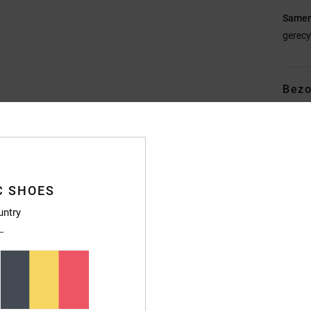
Samen
gerecy
Bezo
C SHOES
untry