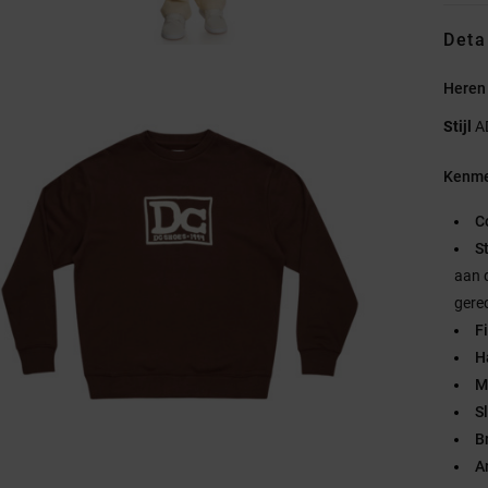
Deta
Heren
Stijl
A
Kenme
C
S
aan 
gere
Fi
Ha
M
Sl
B
A