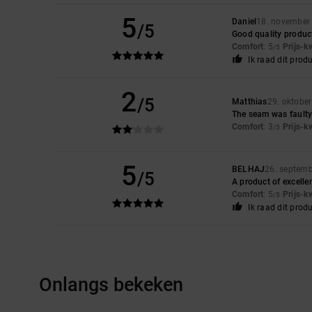
5
Daniel
18. november
/5
Good quality product
Comfort
: 5
Prijs-k
/5
Ik raad dit prod
2
/5
Matthias
29. oktobe
The seam was fault
Comfort
: 3
Prijs-k
/5
5
BELHAJ
26. septem
/5
A product of excellen
Comfort
: 5
Prijs-k
/5
Ik raad dit prod
Onlangs bekeken