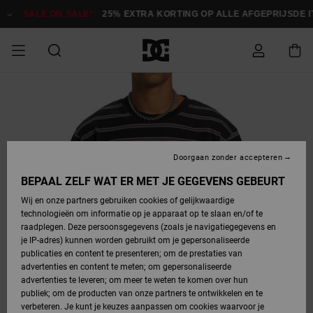
Ga
naar
SALE ON SALE*:
25% EXTRA KORTING OP ALLE AFGEPRIJSDE IT
Productinformatie
SALE
HEREN SALE
ESSENTIALS
ESSENTIALS
ESSENTIALS
SKATESHOP
SNOWBOARDSHOP
français
Toegang tot
Schoenen
Schoenen
Sale schoenen
Stag
Astrix
Nieuwe
Nieuwe
Petten &
Chelsea
Pixie
Nieuwe
Snowboardjassen
Court Graffik
Nieuwe
Nieuwe
Petten &
Skateschoenen
Team
Snowboardjassen
Snowboardschoen
Boots
mijn bestelling
Collectie
Collectie
hoeden
Collectie
Collectie
Collectie
hoeden
HEREN
DAMES SALE
HIGHLIGHTS
HIGHLIGHTS
SCHOENEN
GEMEENSCHAP
DAMES
Nederlands
Kleding
Snow
Kleding
Court Graffik
Ducati
Court Graffik
Astrix
Snowboardbroeken
Pure
Alles
Snowboardbroeken
Snowboardjassen
Snowboardjassen
Levering
SNOWBOARDSHOP
Skateschoenen
Sweatshirts
Mutsen
Sneakers
Skate
T-Shirts
Mutsen
weergeven
Doorgaan zonder accepteren
DAMES
KINDEREN
SCHOENEN
SCHOENEN
KLEDING
Accessoires
Sale
Lynx
DC Command
View All
DC Command
Alles
Stag
Snowboardschoen
Snowboardbroeken
Snowboardbroeken
BEPAAL ZELF WAT ER MET JE GEGEVENS GEBEURT
Retouren
SALE
KINDEREN
accessoires
Sneakers
T-Shirts
Tassen &
Skate
weergeven
Baby schoenen
Hoodies &
Tassen &
Wij en onze partners gebruiken cookies of gelijkwaardige
SNOWBOARDSHOP
rugzakken
sweatshirts
rugzakken
technologieën om informatie op je apparaat op te slaan en/of te
KINDEREN
KLEDING
KLEDING
ACCESSOIRES
SNOW
Pure
Manteca
Manteca
Winterlaarzen
Accessoires
Mutsen
raadplegen. Deze persoonsgegevens (zoals je navigatiegegevens en
Betaling
Sale snow-
Slippers
Overhemden
Slippers
Sneakers
je IP-adres) kunnen worden gebruikt om je gepersonaliseerde
artikelen
Alles
Jasjes &
Alles
publicaties en content te presenteren; om de prestaties van
SKATE
ACCESSOIRES
T-Shirts
Net
Construct
Best Sellers
Polair fleeces
Alles
Alles
weergeven
jassen
weergeven
advertenties en content te meten; om gepersonaliseerde
Giftcard
Winterlaarzen
Jeans
Snowboardschoen
Alles
& softshells
weergeven
weergeven
advertenties te leveren; om meer te weten te komen over hun
Jasjes &
weergeven
publiek; om de producten van onze partners te ontwikkelen en te
COURT
Jasjes &
Alles
Ascend
jassen
Overhemden
verbeteren. Je kunt je keuzes aanpassen om cookies waarvoor je
Quiksilver
GRAFFIK
jassen
weergeven
Snowboardschoen
Jasjes &
Unisex
Mutsen