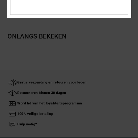
Bezorging en Retour
ONLANGS BEKEKEN
Gratis verzending en retouren voor leden
Retourneren binnen 30 dagen
Word lid van het loyaliteitsprogramma
100% veilige betaling
Hulp nodig?