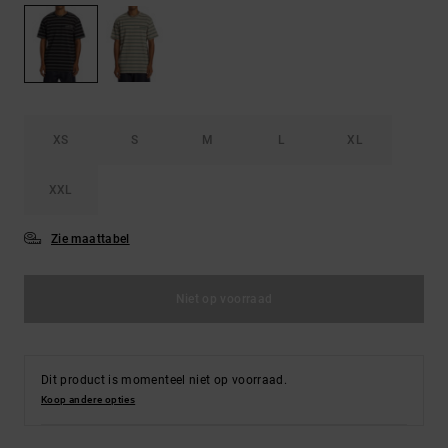
FAQ
Riemen &
bekijken
portemonnees
XS
S
M
L
XL
XXL
Zie maattabel
Niet op voorraad
Dit product is momenteel niet op voorraad.
Koop andere opties