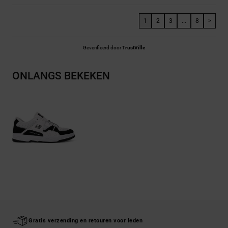
1
2
3
...
8
>
Geverifieerd door
TrustVille
ONLANGS BEKEKEN
Gratis verzending en retouren voor leden