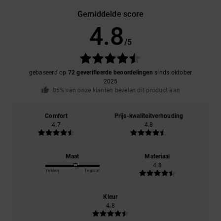
Gemiddelde score
4.8
/5
gebaseerd op
72 geverifieerde beoordelingen
sinds oktober
2025
85% van onze klanten bevelen dit product aan
Comfort
Prijs-kwaliteitverhouding
4.7
4.8
Maat
Materiaal
4.8
Te klein
Te groot
Kleur
4.8