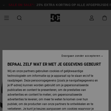
Ga
naar
SALE ON SALE*:
25% EXTRA KORTING OP ALLE AFGEPRIJSDE 
Productinformatie
SALE
HEREN SALE
ESSENTIALS
ESSENTIALS
ESSENTIALS
SKATESHOP
SNOWBOARDSHOP
français
Toegang tot
Schoenen
Schoenen
Sale schoenen
Stag
Astrix
Nieuwe
Nieuwe
Petten &
Chelsea
Pixie
Nieuwe
Snowboardjassen
Court Graffik
Nieuwe
Nieuwe
Petten &
Skateschoenen
Team
Snowboardjassen
Snowboardschoen
Boots
mijn bestelling
Collectie
Collectie
hoeden
Collectie
Collectie
Collectie
hoeden
HEREN
DAMES SALE
HIGHLIGHTS
HIGHLIGHTS
SCHOENEN
GEMEENSCHAP
DAMES
Nederlands
Kleding
Snow
Kleding
Court Graffik
Ducati
Court Graffik
Astrix
Snowboardbroeken
Pure
Alles
Snowboardbroeken
Snowboardjassen
Snowboardjassen
Levering
SNOWBOARDSHOP
Skateschoenen
Sweatshirts
Mutsen
Sneakers
Skate
T-Shirts
Mutsen
weergeven
Doorgaan zonder accepteren
DAMES
KINDEREN
SCHOENEN
SCHOENEN
KLEDING
Accessoires
Sale
Lynx
DC Command
View All
DC Command
Alles
Stag
Snowboardschoen
Snowboardbroeken
Snowboardbroeken
BEPAAL ZELF WAT ER MET JE GEGEVENS GEBEURT
Retouren
SALE
KINDEREN
accessoires
Sneakers
T-Shirts
Tassen &
Skate
weergeven
Baby schoenen
Hoodies &
Tassen &
Wij en onze partners gebruiken cookies of gelijkwaardige
SNOWBOARDSHOP
rugzakken
sweatshirts
rugzakken
technologieën om informatie op je apparaat op te slaan en/of te
KINDEREN
KLEDING
KLEDING
ACCESSOIRES
SNOW
Pure
Manteca
Manteca
Winterlaarzen
Accessoires
Mutsen
raadplegen. Deze persoonsgegevens (zoals je navigatiegegevens en
Betaling
Sale snow-
Slippers
Overhemden
Slippers
Sneakers
je IP-adres) kunnen worden gebruikt om je gepersonaliseerde
artikelen
Alles
Jasjes &
Alles
publicaties en content te presenteren; om de prestaties van
SKATE
ACCESSOIRES
T-Shirts
Net
Construct
Best Sellers
Polair fleeces
Alles
Alles
weergeven
jassen
weergeven
advertenties en content te meten; om gepersonaliseerde
Giftcard
Winterlaarzen
Jeans
Snowboardschoen
Alles
& softshells
weergeven
weergeven
advertenties te leveren; om meer te weten te komen over hun
Jasjes &
weergeven
publiek; om de producten van onze partners te ontwikkelen en te
COURT
Jasjes &
Alles
Ascend
jassen
Overhemden
verbeteren. Je kunt je keuzes aanpassen om cookies waarvoor je
Quiksilver
GRAFFIK
jassen
weergeven
Snowboardschoen
Jasjes &
Unisex
Mutsen