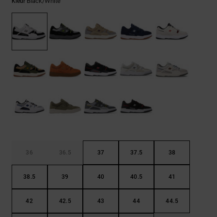
FAQ
Black/white
Kleur
Riemen &
bekijken
portemonnees
36
36.5
37
37.5
38
38.5
39
40
40.5
41
42
42.5
43
44
44.5