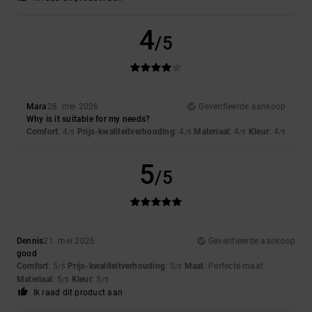
4
/5
Mara
28. mei 2026
Geverifieerde aankoop
Why is it suitable for my needs?
Comfort
: 4
Prijs-kwaliteitverhouding
: 4
Materiaal
: 4
Kleur
: 4
/5
/5
/5
/5
5
/5
Dennis
21. mei 2026
Geverifieerde aankoop
good
Comfort
: 5
Prijs-kwaliteitverhouding
: 5
Maat
: Perfecte maat
/5
/5
Materiaal
: 5
Kleur
: 5
/5
/5
Ik raad dit product aan