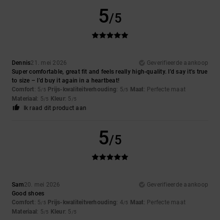
5
/5
Dennis
21. mei 2026
Geverifieerde aankoop
Super comfortable, great fit and feels really high-quality. I’d say it’s true
to size – I’d buy it again in a heartbeat!
Comfort
: 5
Prijs-kwaliteitverhouding
: 5
Maat
: Perfecte maat
/5
/5
Materiaal
: 5
Kleur
: 5
/5
/5
Ik raad dit product aan
5
/5
Sam
20. mei 2026
Geverifieerde aankoop
Good shoes
Comfort
: 5
Prijs-kwaliteitverhouding
: 4
Maat
: Perfecte maat
/5
/5
Materiaal
: 5
Kleur
: 5
/5
/5