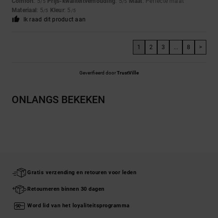
Comfort
: 5
Prijs-kwaliteitverhouding
: 5
Maat
: Perfecte maat
/5
/5
Materiaal
: 5
Kleur
: 5
/5
/5
Ik raad dit product aan
1
2
3
...
8
>
Geverifieerd door
TrustVille
ONLANGS BEKEKEN
Gratis verzending en retouren voor leden
Retourneren binnen 30 dagen
Word lid van het loyaliteitsprogramma