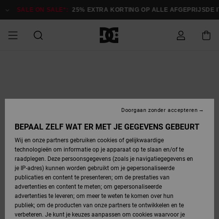
Ga
naar
SALE ON SALE*:
25% EXTRA KORTING OP ALLE AFGEPRIJSDE 
Productinformatie
SALE
HEREN SALE
ESSENTIALS
ESSENTIALS
ESSENTIALS
SKATESHOP
SNOWBOARDSHOP
français
Toegang tot
Schoenen
Schoenen
Sale schoenen
Stag
Astrix
Nieuwe
Nieuwe
Petten &
Chelsea
Pixie
Nieuwe
Snowboardjassen
Court Graffik
Nieuwe
Nieuwe
Petten &
Skateschoenen
Team
Snowboardjassen
Snowboardschoen
Boots
mijn bestelling
Collectie
Collectie
hoeden
Collectie
Collectie
Collectie
hoeden
HEREN
DAMES SALE
HIGHLIGHTS
HIGHLIGHTS
SCHOENEN
GEMEENSCHAP
DAMES
Nederlands
Kleding
Snow
Kleding
Court Graffik
Ducati
Court Graffik
Astrix
Snowboardbroeken
Pure
Alles
Snowboardbroeken
Snowboardjassen
Snowboardjassen
Levering
SNOWBOARDSHOP
Skateschoenen
Sweatshirts
Mutsen
Sneakers
Skate
T-Shirts
Mutsen
weergeven
Doorgaan zonder accepteren
DAMES
KINDEREN
SCHOENEN
SCHOENEN
KLEDING
Accessoires
Sale
Lynx
DC Command
View All
DC Command
Alles
Stag
Snowboardschoen
Snowboardbroeken
Snowboardbroeken
BEPAAL ZELF WAT ER MET JE GEGEVENS GEBEURT
Retouren
SALE
KINDEREN
accessoires
Sneakers
T-Shirts
Tassen &
Skate
weergeven
Baby schoenen
Hoodies &
Tassen &
Wij en onze partners gebruiken cookies of gelijkwaardige
SNOWBOARDSHOP
rugzakken
sweatshirts
rugzakken
technologieën om informatie op je apparaat op te slaan en/of te
KINDEREN
KLEDING
KLEDING
ACCESSOIRES
SNOW
Pure
Manteca
Manteca
Winterlaarzen
Accessoires
Mutsen
raadplegen. Deze persoonsgegevens (zoals je navigatiegegevens en
Betaling
Sale snow-
Slippers
Overhemden
Slippers
Sneakers
je IP-adres) kunnen worden gebruikt om je gepersonaliseerde
artikelen
Alles
Jasjes &
Alles
publicaties en content te presenteren; om de prestaties van
SKATE
ACCESSOIRES
T-Shirts
Net
Construct
Best Sellers
Polair fleeces
Alles
Alles
weergeven
jassen
weergeven
advertenties en content te meten; om gepersonaliseerde
Giftcard
Winterlaarzen
Jeans
Snowboardschoen
Alles
& softshells
weergeven
weergeven
advertenties te leveren; om meer te weten te komen over hun
Jasjes &
weergeven
publiek; om de producten van onze partners te ontwikkelen en te
COURT
Jasjes &
Alles
Ascend
jassen
Overhemden
verbeteren. Je kunt je keuzes aanpassen om cookies waarvoor je
Quiksilver
GRAFFIK
jassen
weergeven
Snowboardschoen
Jasjes &
Unisex
Mutsen