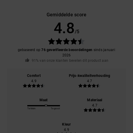
Gemiddelde score
4.8
/5
gebaseerd op
76 geverifieerde beoordelingen
sinds januari
2026
91% van onze klanten bevelen dit product aan
Comfort
Prijs-kwaliteitverhouding
4.9
4.7
Maat
Materiaal
4.7
Te klein
Te groot
Kleur
4.9