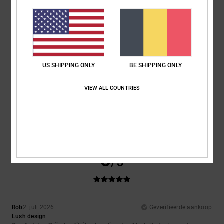
Comfort
: 5
Prijs-kwaliteitverhouding
: 5
Maat
: Perfecte maat
/5
/5
Materiaal
: 5
Kleur
: 5
/5
/5
Ik raad dit product aan
5
/5
US SHIPPING ONLY
BE SHIPPING ONLY
VIEW ALL COUNTRIES
Micah
9. juli 2026
Geverifieerde aankoop
It’s Reall good lads
Comfort
: 5
Prijs-kwaliteitverhouding
: 5
Materiaal
: 5
Kleur
: 5
/5
/5
/5
/5
Ik raad dit product aan
5
/5
Rob
2. juli 2026
Geverifieerde aankoop
Lush design