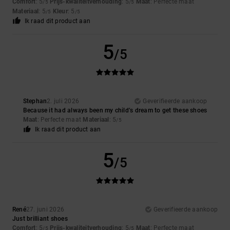
Comfort
: 5
Prijs-kwaliteitverhouding
: 5
Maat
: Perfecte maat
/5
/5
Materiaal
: 5
Kleur
: 5
/5
/5
Ik raad dit product aan
5
/5
Stephan
2. juli 2026
Geverifieerde aankoop
Because it had always been my child’s dream to get these shoes
Maat
: Perfecte maat
Materiaal
: 5
/5
Ik raad dit product aan
5
/5
René
27. juni 2026
Geverifieerde aankoop
Just brilliant shoes
Comfort
: 5
Prijs-kwaliteitverhouding
: 5
Maat
: Perfecte maat
/5
/5