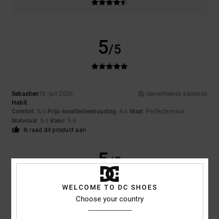
5
/5
Sebastien
10. juli 2026
Geverifieerde aankoop
Habit
Comfort
: 5
Prijs-kwaliteitverhouding
: 4
Maat
: Perfecte maat
/5
/5
Materiaal
: 5
Kleur
: 5
/5
/5
Ik raad dit product aan
5
/5
WELCOME TO DC SHOES
Choose your country
Cristina
10. juli 2026
Geverifieerde aankoop
for the purchase