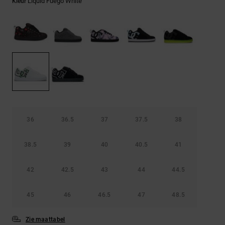
FAQ
Liquid Fuego White
Kleur
Riemen &
bekijken
portemonnees
36
36.5
37
37.5
38
38.5
39
40
40.5
41
42
42.5
43
44
44.5
45
46
46.5
47
48.5
Zie maattabel