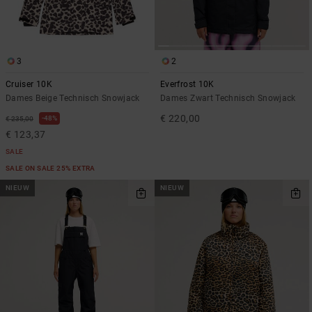
3
2
Cruiser 10K
Everfrost 10K
Dames Beige Technisch Snowjack
Dames Zwart Technisch Snowjack
€ 220,00
48%
€ 235,00
€ 123,37
SALE
SALE ON SALE 25% EXTRA
NIEUW
NIEUW