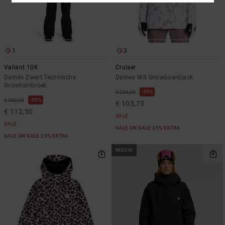
1
3
Valiant 10K
Cruiser
Dames Zwart Technische
Dames Wit Snowboardjack
Snowtuinbroek
55%
€ 235,00
55%
€ 250,00
€ 105,75
€ 112,50
SALE
SALE
SALE ON SALE 25% EXTRA
SALE ON SALE 25% EXTRA
NIEUW