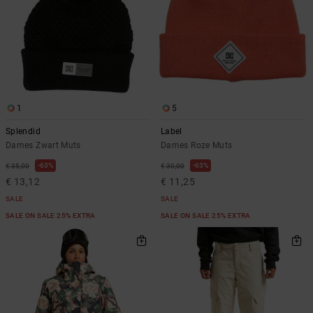
1
5
Splendid
Label
Dames Zwart Muts
Dames Roze Muts
63%
63%
€ 35,00
€ 30,00
€ 13,12
€ 11,25
SALE
SALE
SALE ON SALE 25% EXTRA
SALE ON SALE 25% EXTRA