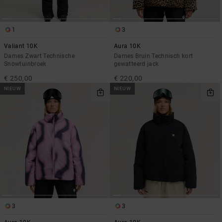
1
3
Valiant 10K
Aura 10K
Dames Zwart Technische
Dames Bruin Technisch kort
Snowtuinbroek
gewatteerd jack
€ 250,00
€ 220,00
NIEUW
NIEUW
3
3