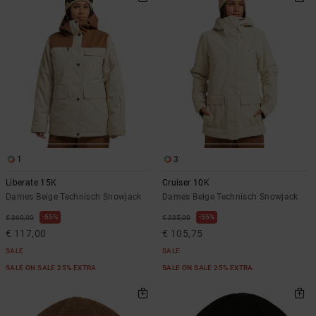
FAQ
Riemen &
bekijken
portemonnees
1
3
Liberate 15K
Cruiser 10K
Dames Beige Technisch Snowjack
Dames Beige Technisch Snowjack
55%
55%
€ 260,00
€ 235,00
€ 117,00
€ 105,75
SALE
SALE
SALE ON SALE 25% EXTRA
SALE ON SALE 25% EXTRA