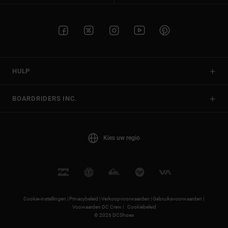
HULP
BOARDRIDERS INC.
Kies uw regio
Cookie-instellingen |
Privacybeleid |
Verkoopvoorwaarden |
Gebruiksvoorwaarden |
Voowaarden DC Crew |
Cookiebeleid
© 2026 DCShoes