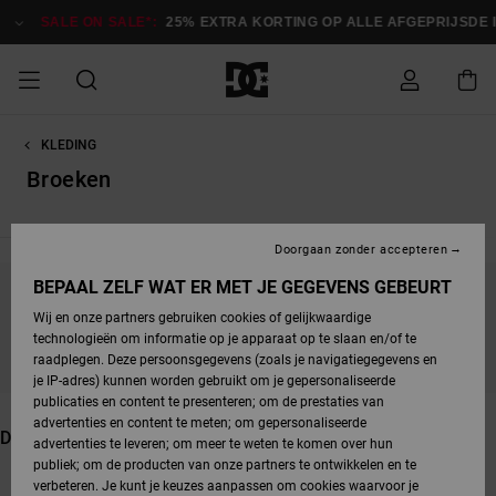
Overslaan
naar
ALE ON SALE*:
25% EXTRA KORTING OP ALLE AFGEPRIJSDE ITEMS
producten
raster
selectie
KLEDING
SALE
HEREN SALE
ESSENTIALS
ESSENTIALS
ESSENTIALS
SKATESHOP
SNOWBOARDSHOP
français
Toegang tot
Schoenen
Schoenen
Sale schoenen
Stag
Astrix
Nieuwe
Nieuwe
Petten &
Chelsea
Pixie
Nieuwe
Snowboardjassen
Court Graffik
Nieuwe
Nieuwe
Petten &
Skateschoenen
Team
Snowboardjassen
Snowboardschoen
Boots
mijn bestelling
Collectie
Collectie
hoeden
Collectie
Collectie
Collectie
hoeden
Broeken
HEREN
DAMES SALE
HIGHLIGHTS
HIGHLIGHTS
SCHOENEN
GEMEENSCHAP
DAMES
Nederlands
Kleding
Snow
Kleding
Court Graffik
Ducati
Court Graffik
Astrix
Snowboardbroeken
Pure
Alles
Snowboardbroeken
Snowboardjassen
Snowboardjassen
Levering
SNOWBOARDSHOP
Skateschoenen
Sweatshirts
Mutsen
Sneakers
Skate
T-Shirts
Mutsen
weergeven
Doorgaan zonder accepteren
DAMES
KINDEREN
SCHOENEN
SCHOENEN
KLEDING
Accessoires
Sale
Lynx
DC Command
View All
DC Command
Alles
Stag
Snowboardschoen
Snowboardbroeken
Snowboardbroeken
BEPAAL ZELF WAT ER MET JE GEGEVENS GEBEURT
Retouren
SALE
KINDEREN
accessoires
Sneakers
T-Shirts
Tassen &
Skate
weergeven
Baby schoenen
Hoodies &
Tassen &
Blijf in de buurt, de producten zijn binnenkort weer
Wij en onze partners gebruiken cookies of gelijkwaardige
SNOWBOARDSHOP
rugzakken
sweatshirts
rugzakken
verkrijgbaar
technologieën om informatie op je apparaat op te slaan en/of te
KINDEREN
KLEDING
KLEDING
ACCESSOIRES
SNOW
Pure
Manteca
Manteca
Winterlaarzen
Accessoires
Mutsen
raadplegen. Deze persoonsgegevens (zoals je navigatiegegevens en
Betaling
Sale snow-
Slippers
Overhemden
Slippers
Sneakers
je IP-adres) kunnen worden gebruikt om je gepersonaliseerde
artikelen
Alles
Jasjes &
Alles
publicaties en content te presenteren; om de prestaties van
SKATE
ACCESSOIRES
T-Shirts
Net
Construct
Best Sellers
Polair fleeces
Alles
Alles
weergeven
jassen
weergeven
advertenties en content te meten; om gepersonaliseerde
Giftcard
Winterlaarzen
Jeans
Snowboardschoen
Alles
& softshells
weergeven
weergeven
Dit vind je misschien ook leuk
advertenties te leveren; om meer te weten te komen over hun
Jasjes &
weergeven
publiek; om de producten van onze partners te ontwikkelen en te
COURT
Jasjes &
Alles
Ascend
jassen
Overhemden
verbeteren. Je kunt je keuzes aanpassen om cookies waarvoor je
Overslaan
Ga
Quiksilver
GRAFFIK
jassen
weergeven
Snowboardschoen
Jasjes &
Unisex
Mutsen