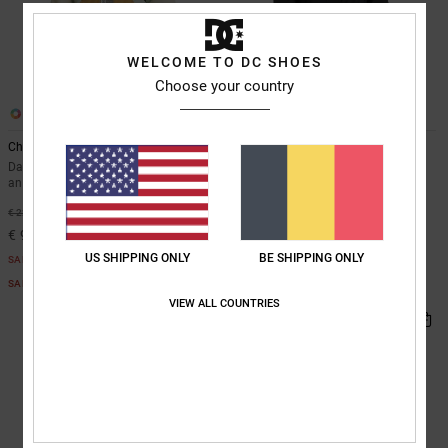
WELCOME TO DC SHOES
Choose your country
1
2
Chalet 10K
Paramount 15K
Dames Beige Technische snow
Dames Zwart Technisch Snowjack
anorak
55%
€ 260,00
55%
€ 220,00
€ 117,00
€ 99,00
SALE
US SHIPPING ONLY
BE SHIPPING ONLY
SALE
SALE ON SALE 25% EXTRA
SALE ON SALE 25% EXTRA
VIEW ALL COUNTRIES