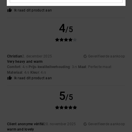
Materiaal
: 5
/5
Ik raad dit product aan
4
/5
Christian
2. december 2025
Geverifieerde aankoop
Very heavy and warm
Comfort
: 4
Prijs-kwaliteitverhouding
: 3
Maat
: Perfecte maat
/5
/5
Materiaal
: 4
Kleur
: 4
/5
/5
Ik raad dit product aan
5
/5
Client anonyme vérifié
20. november 2025
Geverifieerde aankoop
warm and lovely