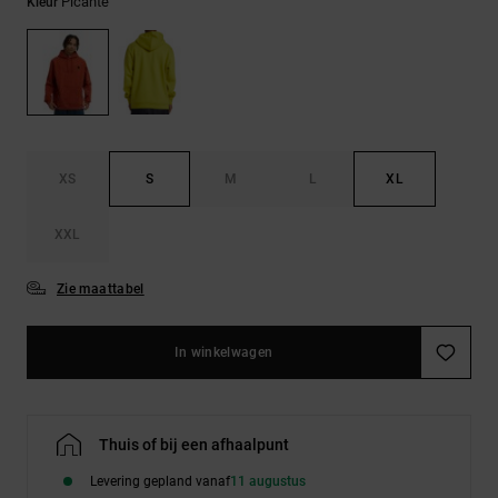
FAQ
Picante
Kleur
Riemen &
bekijken
portemonnees
XS
S
M
L
XL
XXL
Zie maattabel
In winkelwagen
Thuis of bij een afhaalpunt
Levering gepland vanaf
11 augustus