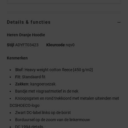
Details & functies
Heren Oranje Hoodie
Stijl
ADYFT03423
Kleurcode
nqv0
Kenmerken
Stof:
Heavy weight cotton fleece [450 g/m2]
Fit:
Standaard fit
Zakken:
kangoeroezak
Bandje met visgraatmotief in de nek
Knoopsgaten en rond trekkoord met metalen uiteinden met
DCSHOECO-logo
Zwart DC-label links op de borst
Borduursel op de zoom van de linkermouw
DC 1994-details.