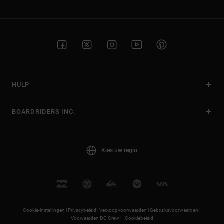
HULP
BOARDRIDERS INC.
Kies uw regio
Cookie-instellingen |
Privacybeleid |
Verkoopvoorwaarden |
Gebruiksvoorwaarden |
Voowaarden DC Crew |
Cookiebeleid