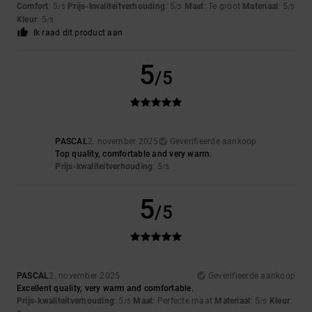
Comfort
: 5
Prijs-kwaliteitverhouding
: 5
Maat
: Te groot
Materiaal
: 5
/5
/5
/5
Kleur
: 5
/5
Ik raad dit product aan
5
/5
PASCAL
2. november 2025
Geverifieerde aankoop
Top quality, comfortable and very warm.
Prijs-kwaliteitverhouding
: 5
/5
5
/5
PASCAL
2. november 2025
Geverifieerde aankoop
Excellent quality, very warm and comfortable.
Prijs-kwaliteitverhouding
: 5
Maat
: Perfecte maat
Materiaal
: 5
Kleur
:
/5
/5