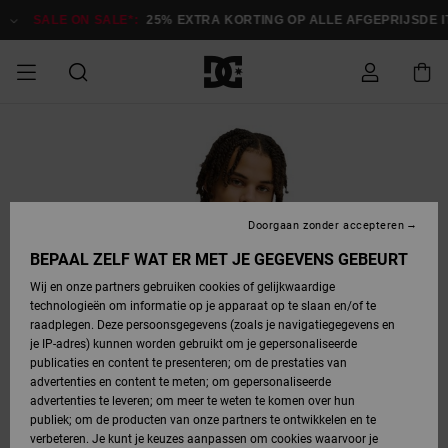
Ga
naar
SALE ON SALE*:
25% EXTRA KORTING OP ALLE AFGEPRIJSDE ITEM
Productinformatie
SALE
HEREN SALE
ESSENTIALS
ESSENTIALS
ESSENTIALS
SKATESHOP
SNOWBOARDSHOP
français
Toegang tot
Schoenen
Schoenen
Sale schoenen
Stag
Astrix
Nieuwe
Nieuwe
Petten &
Chelsea
Pixie
Nieuwe
Snowboardjassen
Court Graffik
Nieuwe
Nieuwe
Petten &
Skateschoenen
Team
Snowboardjassen
Snowboardschoen
Boots
mijn bestelling
Collectie
Collectie
hoeden
Collectie
Collectie
Collectie
hoeden
HEREN
DAMES SALE
HIGHLIGHTS
HIGHLIGHTS
SCHOENEN
GEMEENSCHAP
DAMES
Nederlands
Kleding
Snow
Kleding
Court Graffik
Ducati
Court Graffik
Astrix
Snowboardbroeken
Pure
Alles
Snowboardbroeken
Snowboardjassen
Snowboardjassen
Levering
SNOWBOARDSHOP
Skateschoenen
Sweatshirts
Mutsen
Sneakers
Skate
T-Shirts
Mutsen
weergeven
Doorgaan zonder accepteren
DAMES
KINDEREN
SCHOENEN
SCHOENEN
KLEDING
Accessoires
Sale
Lynx
DC Command
View All
DC Command
Alles
Stag
Snowboardschoen
Snowboardbroeken
Snowboardbroeken
BEPAAL ZELF WAT ER MET JE GEGEVENS GEBEURT
Retouren
SALE
KINDEREN
accessoires
Sneakers
T-Shirts
Tassen &
Skate
weergeven
Baby schoenen
Hoodies &
Tassen &
Wij en onze partners gebruiken cookies of gelijkwaardige
SNOWBOARDSHOP
rugzakken
sweatshirts
rugzakken
technologieën om informatie op je apparaat op te slaan en/of te
KINDEREN
KLEDING
KLEDING
ACCESSOIRES
SNOW
Pure
Manteca
Manteca
Winterlaarzen
Accessoires
Mutsen
raadplegen. Deze persoonsgegevens (zoals je navigatiegegevens en
Betaling
Sale snow-
Slippers
Overhemden
Slippers
Sneakers
je IP-adres) kunnen worden gebruikt om je gepersonaliseerde
artikelen
Alles
Jasjes &
Alles
publicaties en content te presenteren; om de prestaties van
SKATE
ACCESSOIRES
T-Shirts
Net
Construct
Best Sellers
Polair fleeces
Alles
Alles
weergeven
jassen
weergeven
advertenties en content te meten; om gepersonaliseerde
Giftcard
Winterlaarzen
Jeans
Snowboardschoen
Alles
& softshells
weergeven
weergeven
advertenties te leveren; om meer te weten te komen over hun
Jasjes &
weergeven
publiek; om de producten van onze partners te ontwikkelen en te
COURT
Jasjes &
Alles
Ascend
jassen
Overhemden
verbeteren. Je kunt je keuzes aanpassen om cookies waarvoor je
Quiksilver
GRAFFIK
jassen
weergeven
Snowboardschoen
Jasjes &
Unisex
Mutsen