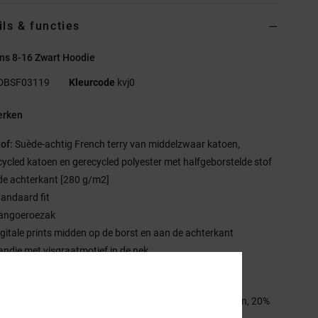
ils & functies
ns 8-16 Zwart Hoodie
DBSF03119
Kleurcode
kvj0
rken
tof:
Suède-achtig French terry van middelzwaar katoen,
cycled katoen en gerecycled polyester met halfgeborstelde stof
de achterkant [280 g/m2]
tandaard fit
angoeroezak
igitale prints midden op de borst en aan de achterkant
andje met visgraatmotief in de nek
C RE/SOLVE afwerking.
stelling
[Hoofdstof] 55% katoen, 25% gerecycled katoen, 20%