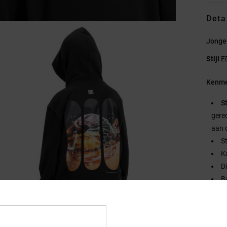
Deta
Jonge
Stijl
E
Kenme
S
gere
aan 
S
K
D
B
D
Samen