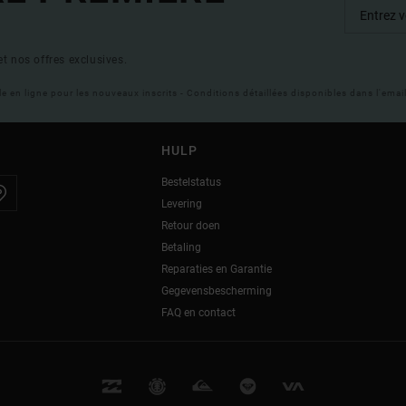
t nos offres exclusives.
ble en ligne pour les nouveaux inscrits - Conditions détaillées disponibles dans l'ema
HULP
Bestelstatus
Levering
Retour doen
Betaling
Reparaties en Garantie
Gegevensbescherming
FAQ en contact