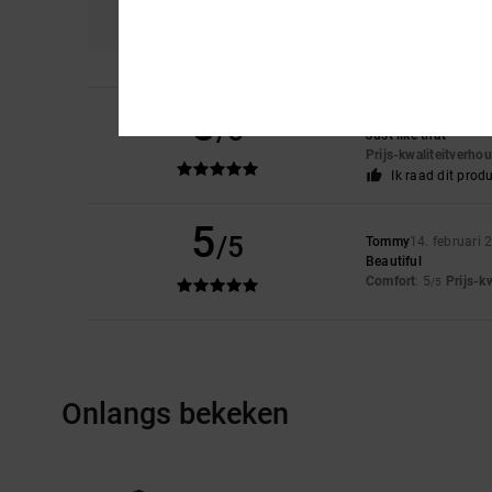
5.0
5
Andreas
28. februar
/5
Just like that
Prijs-kwaliteitverho
Ik raad dit prod
5
/5
Tommy
14. februari 
Beautiful
Comfort
: 5
Prijs-k
/5
Onlangs bekeken