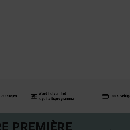
Word lid van het
n 30 dagen
100% veilig
loyaliteitsprogramma
RE PREMIÈRE