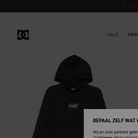
Ga
naar
SAL
Productinformatie
SALE
HER
BEPAAL ZELF WAT 
Wij en onze partners gebr
raadplegen. Deze persoon