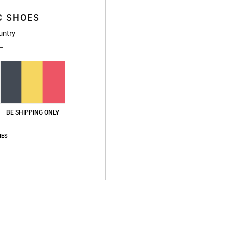
gerecy
C SHOES
untry
Bezo
BE SHIPPING ONLY
Gemiddelde score
IES
5.0
/5
gebaseerd op
2 geverifieerde beoordelingen
sinds februari 2026
50% van onze klanten bevelen dit product aan
js-kwaliteitverhouding
Maat
Materia