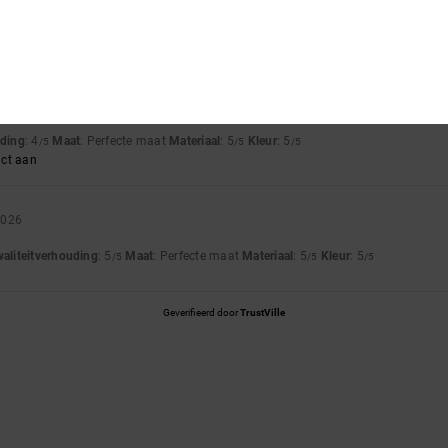
4.5
5.0
Te klein
Te groot
i 2026
uding
: 4
Maat
: Perfecte maat
Materiaal
: 5
Kleur
: 5
/5
/5
/5
uct aan
2026
waliteitverhouding
: 5
Maat
: Perfecte maat
Materiaal
: 5
Kleur
: 5
/5
/5
/5
Geverifieerd door
TrustVille