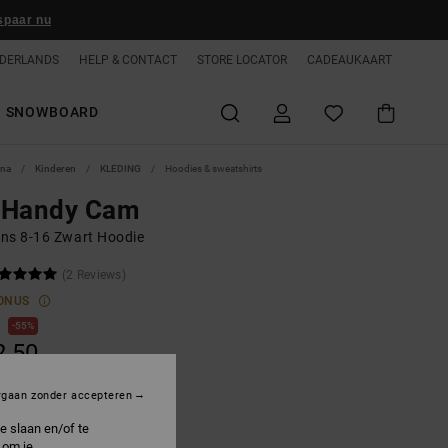
spaar nu
DERLANDS
HELP & CONTACT
STORE LOCATOR
CADEAUKAART
SNOWBOARD
ina
Kinderen
KLEDING
Hoodies & sweatshirts
 Handy Cam
ns 8-16 Zwart Hoodie
(2 Reviews)
ONUS
0
55%
2,50
rgaan zonder accepteren
ON SALE 25% EXTRA
e slaan en/of te
 om je