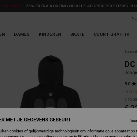
E ON SALE*:
25% EXTRA KORTING OP ALLE AFGEPRIJSDE ITEMS
Be
NE
EN
DAMES
KINDEREN
SKATE
COURT GRAFFIK
Startpag
DC
Jonge
5.0
ECO-B
€ 50,0
€ 2
SALE
ER MET JE GEGEVENS GEBEURT
Doo
SALE 
uiken cookies of gelijkwaardige technologieën om informatie op je apparaat op t
sgegevens (zoals je navigatiegegevens en je IP-adres) kunnen worden gebruikt