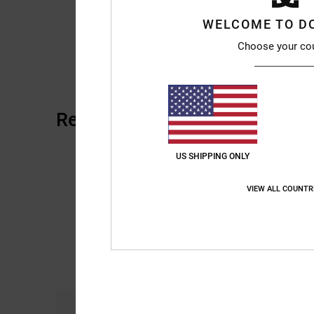
WELCOME TO D
Choose your co
Reviews van klanten
US SHIPPING ONLY
VIEW ALL COUNTR
Comfort
Pri