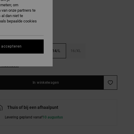
e meten; om
lack
 van onze partners te
al dan niet te
oals bepaalde cookies
s accepteren
S
10/S
12/M
14/L
16/XL
e maattabel
In winkelwagen
Thuis of bij een afhaalpunt
Levering gepland vanaf
10 augustus