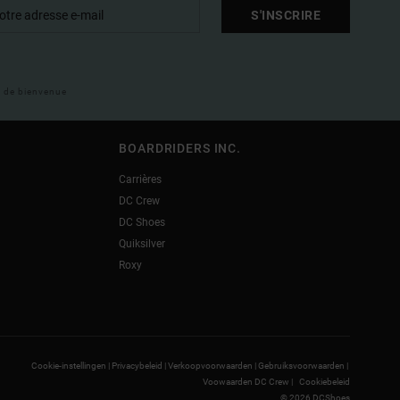
S'INSCRIRE
il de bienvenue
BOARDRIDERS INC.
Carrières
DC Crew
DC Shoes
Quiksilver
Roxy
Cookie-instellingen |
Privacybeleid |
Verkoopvoorwaarden |
Gebruiksvoorwaarden |
Voowaarden DC Crew |
Cookiebeleid
© 2026 DCShoes