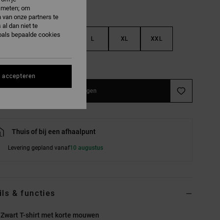
e meten; om
 van onze partners te
al dan niet te
oals bepaalde cookies
S
M
L
XL
XXL
e maattabel
s accepteren
In winkelwagen
Thuis of bij een afhaalpunt
Levering gepland vanaf
10 augustus
ils & functies
Zwart T-shirt met korte mouwen