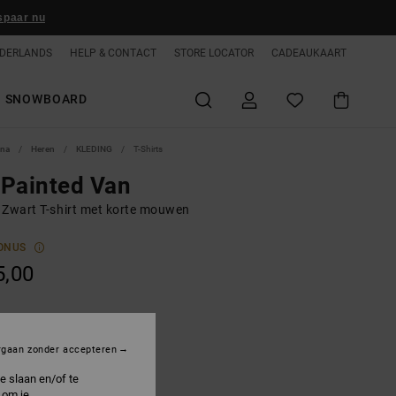
spaar nu
DERLANDS
HELP & CONTACT
STORE LOCATOR
CADEAUKAART
SNOWBOARD
ina
Heren
KLEDING
T-Shirts
Painted Van
 Zwart T-shirt met korte mouwen
ONUS
5,00
lack
rgaan zonder accepteren
e slaan en/of te
 om je