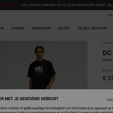
E ON SALE*:
25% EXTRA KORTING OP ALLE AFGEPRIJSDE ITEMS
Be
NE
EN
DAMES
KINDEREN
SKATE
COURT GRAFFIK
Startpag
DC 
Heren
ECO-B
€ 3
B
Kleur
ER MET JE GEGEVENS GEBEURT
Doo
uiken cookies of gelijkwaardige technologieën om informatie op je apparaat op t
sgegevens (zoals je navigatiegegevens en je IP-adres) kunnen worden gebruikt