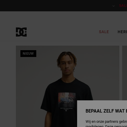
Ga
naar
SAL
Productinformatie
SALE
HER
NIEUW
BEPAAL ZELF WAT 
Wij en onze partners gebr
raadplegen. Deze persoon