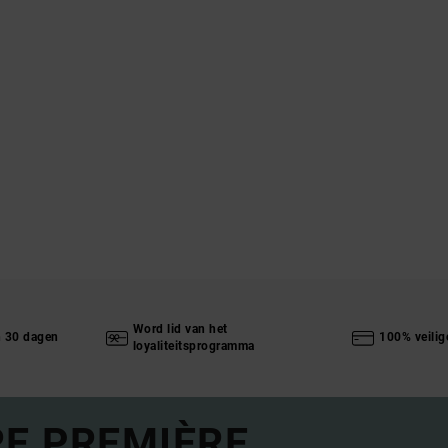
Word lid van het
n 30 dagen
100% veilig
loyaliteitsprogramma
RE PREMIÈRE