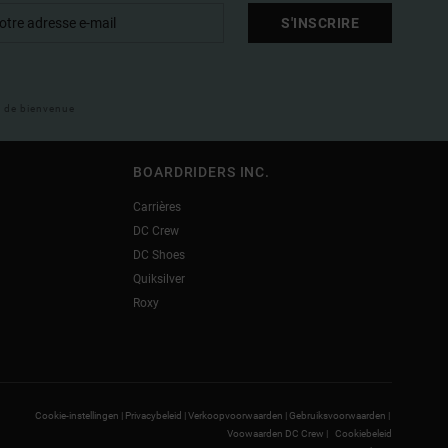
S'INSCRIRE
il de bienvenue
BOARDRIDERS INC.
Carrières
DC Crew
DC Shoes
Quiksilver
Roxy
Cookie-instellingen |
Privacybeleid |
Verkoopvoorwaarden |
Gebruiksvoorwaarden |
Voowaarden DC Crew |
Cookiebeleid