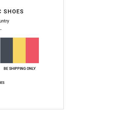
C SHOES
untry
BE SHIPPING ONLY
IES