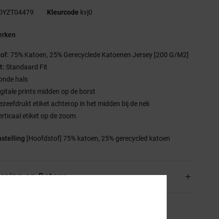
DYZT04479
Kleurcode
kvj0
rken
tof:
75% Katoen, 25% Gerecyclede Katoenen Jersey [200 G/M2]
t:
Standaard Fit
onde hals
igitale prints midden op de borst
ezeefdrukt etiket achterop in het midden bij de nek
erticaal etiket op de zoom
stelling
[Hoofdstof] 75% katoen, 25% gerecycled katoen
rging en Retour