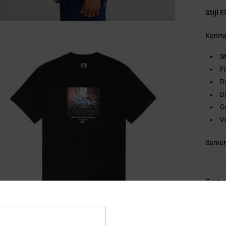
Stijl
E
Kenme
S
Fi
R
D
G
V
Samen
Bezo