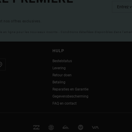
t nos offres exclusives.
ble en ligne pour les nouveaux inscrits - Conditions détaillées disponibles dans l'ema
HULP
Bestelstatus
Levering
Retour doen
Betaling
Reparaties en Garantie
Gegevensbescherming
FAQ en contact