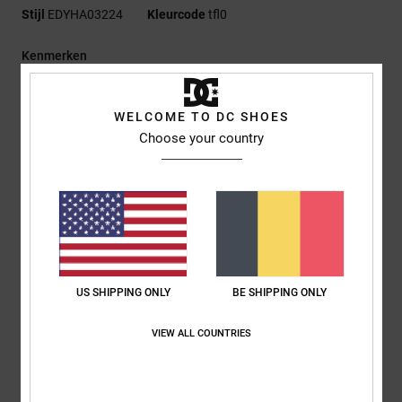
Stijl
EDYHA03224
Kleurcode
tfl0
Kenmerken
Stof:
Melton Wollen Platte Rand [210 G/M2], 100% Corduroy
Voor- En Zijpanelen [320 G/M2]
WELCOME TO DC SHOES
Pasvorm:
Ongestructureerde 5-Panel Pasvorm
Choose your country
Platte klep
Tatami en geborduurde DC-logopatch op de voorkant
Snapback-sluiting
DC-branding
Samenstelling
[Hoofdstof] 100% katoen
US SHIPPING ONLY
BE SHIPPING ONLY
VIEW ALL COUNTRIES
Bezorging en Retour