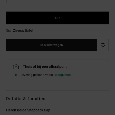
FAQ
Riemen &
bekijken
portemonnees
1SZ
Zie maattabel
In winkelwagen
Thuis of bij een afhaalpunt
Levering gepland vanaf
10 augustus
Details & functies
Heren Beige Snapback Cap