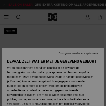
Ga
naar
SALE ON SALE*:
25% EXTRA KORTING OP ALLE AFGEPRIJSDE IT
Productinformatie
SALE
NIEUW
HEREN SALE
ESSENTIALS
ESSENTIALS
ESSENTIALS
SKATESHOP
SNOWBOARDSHOP
français
Toegang tot
Schoenen
Schoenen
Sale schoenen
Stag
Astrix
Nieuwe
Nieuwe
Petten &
Chelsea
Pixie
Nieuwe
Snowboardjassen
Court Graffik
Nieuwe
Nieuwe
Petten &
Skateschoenen
Team
Snowboardjassen
Snowboardschoen
Boots
mijn bestelling
Collectie
Collectie
hoeden
Collectie
Collectie
Collectie
hoeden
HEREN
DAMES SALE
HIGHLIGHTS
HIGHLIGHTS
SCHOENEN
GEMEENSCHAP
DAMES
Nederlands
Kleding
Snow
Kleding
Court Graffik
Ducati
Court Graffik
Astrix
Snowboardbroeken
Pure
Alles
Snowboardbroeken
Snowboardjassen
Snowboardjassen
Levering
SNOWBOARDSHOP
Skateschoenen
Sweatshirts
Mutsen
Sneakers
Skate
T-Shirts
Mutsen
weergeven
Doorgaan zonder accepteren
DAMES
KINDEREN
SCHOENEN
SCHOENEN
KLEDING
Accessoires
Sale
Lynx
DC Command
View All
DC Command
Alles
Stag
Snowboardschoen
Snowboardbroeken
Snowboardbroeken
BEPAAL ZELF WAT ER MET JE GEGEVENS GEBEURT
Retouren
SALE
KINDEREN
accessoires
Sneakers
T-Shirts
Tassen &
Skate
weergeven
Baby schoenen
Hoodies &
Tassen &
Wij en onze partners gebruiken cookies of gelijkwaardige
SNOWBOARDSHOP
rugzakken
sweatshirts
rugzakken
technologieën om informatie op je apparaat op te slaan en/of te
KINDEREN
KLEDING
KLEDING
ACCESSOIRES
SNOW
Pure
Manteca
Manteca
Winterlaarzen
Accessoires
Mutsen
raadplegen. Deze persoonsgegevens (zoals je navigatiegegevens en
Betaling
Sale snow-
Slippers
Overhemden
Slippers
Sneakers
je IP-adres) kunnen worden gebruikt om je gepersonaliseerde
artikelen
Alles
Jasjes &
Alles
publicaties en content te presenteren; om de prestaties van
SKATE
ACCESSOIRES
T-Shirts
Net
Construct
Best Sellers
Polair fleeces
Alles
Alles
weergeven
jassen
weergeven
advertenties en content te meten; om gepersonaliseerde
Giftcard
Winterlaarzen
Jeans
Snowboardschoen
Alles
& softshells
weergeven
weergeven
advertenties te leveren; om meer te weten te komen over hun
Jasjes &
weergeven
publiek; om de producten van onze partners te ontwikkelen en te
COURT
Jasjes &
Alles
Ascend
jassen
Overhemden
verbeteren. Je kunt je keuzes aanpassen om cookies waarvoor je
Quiksilver
GRAFFIK
jassen
weergeven
Snowboardschoen
Jasjes &
Unisex
Mutsen