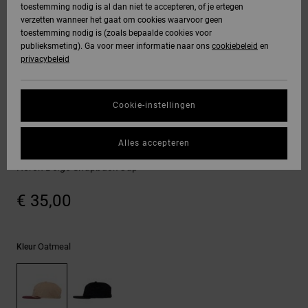
toestemming nodig is al dan niet te accepteren, of je ertegen
Freedom
jassen
verzetten wanneer het gaat om cookies waarvoor geen
DC Star
Hoodies &
Jeans, broeken
toestemming nodig is (zoals bepaalde cookies voor
SNOWBOARD
Hoodies &
Unisex
Alles
Handschoenen
sweatshirts
& shorts
publieksmeting). Ga voor meer informatie naar ons
cookiebeleid
en
Gegevensbescherming
sweatshirts
Broeken &
weergeven
privacybeleid
Roammax
chino's
Regio- En
Alles
Accessoires
Alles
Maattabel
Taalinstellingen
Overhemden &
weergeven
weergeven
Cookie-instellingen
Onyx
poloshirts
Shorts
Alles
Petten & hoeden
HELP &
Start een gesprek
weergeven
Alles accepteren
om het snelste
AT-2
CONTACT
Jeans, broeken
Boardshorts
DC Skull Star
antwoord op je
& shorts
Heren Beige Snapback Cap
vraag te krijgen.
Liquid Fuego
STORE
Alles
€ 35,00
LOCATOR
Gesprek starten
Mutsen &
weergeven
petten
Vind antwoorden
CADEAUKAART
op de meest
Oatmeal
Kleur
Tassen &
gestelde vragen
en ons
rugzakken
contactformulier.
VERLANGLIJST