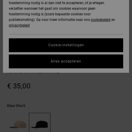
toestemming nodig is al dan niet te accepteren, of je ertegen
Freedom
jassen
verzetten wanneer het gaat om cookies waarvoor geen
DC Star
Hoodies &
Jeans, broeken
toestemming nodig is (zoals bepaalde cookies voor
SNOWBOARD
Hoodies &
Unisex
Alles
Handschoenen
sweatshirts
& shorts
publieksmeting). Ga voor meer informatie naar ons
cookiebeleid
en
Gegevensbescherming
sweatshirts
Broeken &
weergeven
privacybeleid
Roammax
chino's
Regio- En
Alles
Accessoires
Alles
Maattabel
Taalinstellingen
Overhemden &
weergeven
weergeven
Cookie-instellingen
Onyx
poloshirts
Shorts
Alles
Petten & hoeden
HELP &
Start een gesprek
weergeven
Alles accepteren
om het snelste
AT-2
CONTACT
Jeans, broeken
Boardshorts
DC Skull Star
antwoord op je
& shorts
Heren Zwart Snapback Cap
vraag te krijgen.
Liquid Fuego
STORE
Alles
€ 35,00
LOCATOR
Gesprek starten
Mutsen &
weergeven
petten
Vind antwoorden
CADEAUKAART
op de meest
Black
Kleur
Tassen &
gestelde vragen
en ons
rugzakken
contactformulier.
VERLANGLIJST