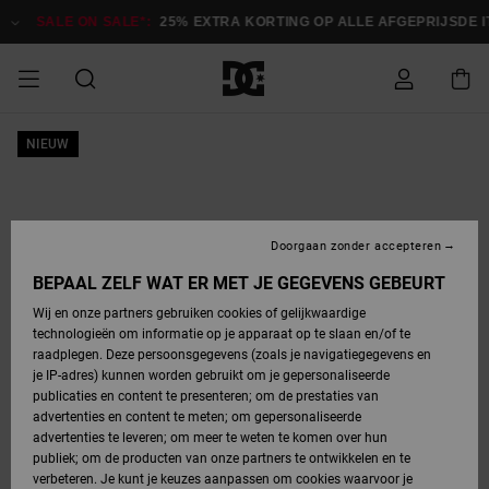
Ga
naar
SALE ON SALE*:
25% EXTRA KORTING OP ALLE AFGEPRIJSDE IT
Productinformatie
SALE
NIEUW
HEREN SALE
ESSENTIALS
ESSENTIALS
ESSENTIALS
SKATESHOP
SNOWBOARDSHOP
français
Toegang tot
Schoenen
Schoenen
Sale schoenen
Stag
Astrix
Nieuwe
Nieuwe
Petten &
Chelsea
Pixie
Nieuwe
Snowboardjassen
Court Graffik
Nieuwe
Nieuwe
Petten &
Skateschoenen
Team
Snowboardjassen
Snowboardschoen
Boots
mijn bestelling
Collectie
Collectie
hoeden
Collectie
Collectie
Collectie
hoeden
HEREN
DAMES SALE
HIGHLIGHTS
HIGHLIGHTS
SCHOENEN
GEMEENSCHAP
DAMES
Nederlands
Kleding
Snow
Kleding
Court Graffik
Ducati
Court Graffik
Astrix
Snowboardbroeken
Pure
Alles
Snowboardbroeken
Snowboardjassen
Snowboardjassen
Levering
SNOWBOARDSHOP
Skateschoenen
Sweatshirts
Mutsen
Sneakers
Skate
T-Shirts
Mutsen
weergeven
Doorgaan zonder accepteren
DAMES
KINDEREN
SCHOENEN
SCHOENEN
KLEDING
Accessoires
Sale
Lynx
DC Command
View All
DC Command
Alles
Stag
Snowboardschoen
Snowboardbroeken
Snowboardbroeken
BEPAAL ZELF WAT ER MET JE GEGEVENS GEBEURT
Retouren
SALE
KINDEREN
accessoires
Sneakers
T-Shirts
Tassen &
Skate
weergeven
Baby schoenen
Hoodies &
Tassen &
Wij en onze partners gebruiken cookies of gelijkwaardige
SNOWBOARDSHOP
rugzakken
sweatshirts
rugzakken
technologieën om informatie op je apparaat op te slaan en/of te
KINDEREN
KLEDING
KLEDING
ACCESSOIRES
SNOW
Pure
Manteca
Manteca
Winterlaarzen
Accessoires
Mutsen
raadplegen. Deze persoonsgegevens (zoals je navigatiegegevens en
Betaling
Sale snow-
Slippers
Overhemden
Slippers
Sneakers
je IP-adres) kunnen worden gebruikt om je gepersonaliseerde
artikelen
Alles
Jasjes &
Alles
publicaties en content te presenteren; om de prestaties van
SKATE
ACCESSOIRES
T-Shirts
Net
Construct
Best Sellers
Polair fleeces
Alles
Alles
weergeven
jassen
weergeven
advertenties en content te meten; om gepersonaliseerde
Giftcard
Winterlaarzen
Jeans
Snowboardschoen
Alles
& softshells
weergeven
weergeven
advertenties te leveren; om meer te weten te komen over hun
Jasjes &
weergeven
publiek; om de producten van onze partners te ontwikkelen en te
COURT
Jasjes &
Alles
Ascend
jassen
Overhemden
verbeteren. Je kunt je keuzes aanpassen om cookies waarvoor je
Quiksilver
GRAFFIK
jassen
weergeven
Snowboardschoen
Jasjes &
Unisex
Mutsen