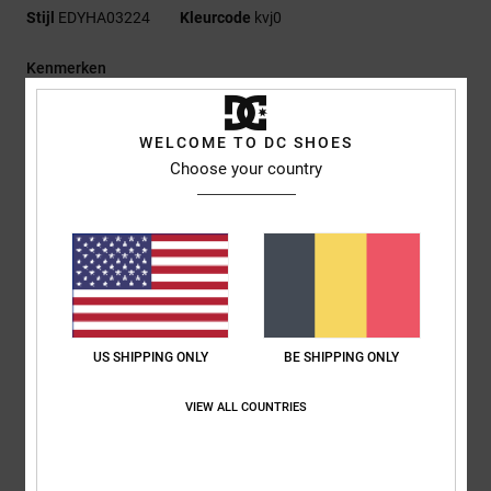
Stijl
EDYHA03224
Kleurcode
kvj0
Kenmerken
Stof:
Melton Wollen Platte Rand [210 G/M2], 100% Corduroy
Voor- En Zijpanelen [320 G/M2]
WELCOME TO DC SHOES
Pasvorm:
Ongestructureerde 5-Panel Pasvorm
Choose your country
Platte klep
Tatami en geborduurde DC-logopatch op de voorkant
Snapback-sluiting
DC-branding
Samenstelling
[Hoofdstof] 100% katoen
US SHIPPING ONLY
BE SHIPPING ONLY
VIEW ALL COUNTRIES
Bezorging en Retour