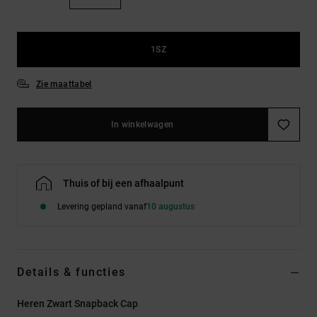
FAQ
Riemen &
bekijken
portemonnees
1SZ
Zie maattabel
In winkelwagen
Thuis of bij een afhaalpunt
Levering gepland vanaf
10 augustus
Details & functies
Heren Zwart Snapback Cap