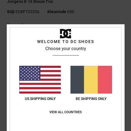
Jongens 8-16 Blauw Trui
Stijl
EDBFT03206
Kleurcode
btl0
Kenmerken
Stof:
80% Katoen, 20% Polyester Sweatstof [350 G/M2]
WELCOME TO DC SHOES
Fit:
Standaard Fit
Choose your country
Ronde hals
Ribgebreide mouwboorden en zoom
Applicatie op de borst
Visgraat-nekband
Samenstelling
[Hoofdstof] 55% katoen, 25% gerecycled katoen,
20% gerecycled polyester
US SHIPPING ONLY
BE SHIPPING ONLY
VIEW ALL COUNTRIES
Bezorging en Retour