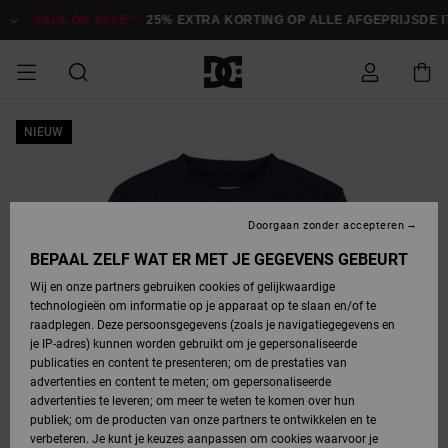
Ga
naar
SALE ON SALE*:
25% EXTRA KORTING OP ALLE AFGEPRIJSDE IT
Productinformatie
SALE
NIEUW
HEREN SALE
ESSENTIALS
ESSENTIALS
ESSENTIALS
SKATESHOP
SNOWBOARDSHOP
français
Toegang tot
Schoenen
Schoenen
Sale schoenen
Stag
Astrix
Nieuwe
Nieuwe
Petten &
Chelsea
Pixie
Nieuwe
Snowboardjassen
Court Graffik
Nieuwe
Nieuwe
Petten &
Skateschoenen
Team
Snowboardjassen
Snowboardschoen
Boots
mijn bestelling
Collectie
Collectie
hoeden
Collectie
Collectie
Collectie
hoeden
HEREN
DAMES SALE
HIGHLIGHTS
HIGHLIGHTS
SCHOENEN
GEMEENSCHAP
DAMES
Nederlands
Kleding
Snow
Kleding
Court Graffik
Ducati
Court Graffik
Astrix
Snowboardbroeken
Pure
Alles
Snowboardbroeken
Snowboardjassen
Snowboardjassen
Levering
SNOWBOARDSHOP
Skateschoenen
Sweatshirts
Mutsen
Sneakers
Skate
T-Shirts
Mutsen
weergeven
Doorgaan zonder accepteren
DAMES
KINDEREN
SCHOENEN
SCHOENEN
KLEDING
Accessoires
Sale
Lynx
DC Command
View All
DC Command
Alles
Stag
Snowboardschoen
Snowboardbroeken
Snowboardbroeken
BEPAAL ZELF WAT ER MET JE GEGEVENS GEBEURT
Retouren
SALE
KINDEREN
accessoires
Sneakers
T-Shirts
Tassen &
Skate
weergeven
Baby schoenen
Hoodies &
Tassen &
Wij en onze partners gebruiken cookies of gelijkwaardige
SNOWBOARDSHOP
rugzakken
sweatshirts
rugzakken
technologieën om informatie op je apparaat op te slaan en/of te
KINDEREN
KLEDING
KLEDING
ACCESSOIRES
SNOW
Pure
Manteca
Manteca
Winterlaarzen
Accessoires
Mutsen
raadplegen. Deze persoonsgegevens (zoals je navigatiegegevens en
Betaling
Sale snow-
Slippers
Overhemden
Slippers
Sneakers
je IP-adres) kunnen worden gebruikt om je gepersonaliseerde
artikelen
Alles
Jasjes &
Alles
publicaties en content te presenteren; om de prestaties van
SKATE
ACCESSOIRES
T-Shirts
Net
Construct
Best Sellers
Polair fleeces
Alles
Alles
weergeven
jassen
weergeven
advertenties en content te meten; om gepersonaliseerde
Giftcard
Winterlaarzen
Jeans
Snowboardschoen
Alles
& softshells
weergeven
weergeven
advertenties te leveren; om meer te weten te komen over hun
Jasjes &
weergeven
publiek; om de producten van onze partners te ontwikkelen en te
COURT
Jasjes &
Alles
Ascend
jassen
Overhemden
verbeteren. Je kunt je keuzes aanpassen om cookies waarvoor je
Quiksilver
GRAFFIK
jassen
weergeven
Snowboardschoen
Jasjes &
Unisex
Mutsen