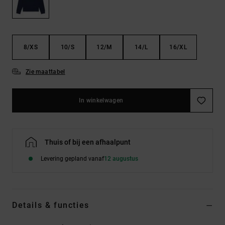
FAQ
Riemen &
bekijken
portemonnees
8/XS
10/S
12/M
14/L
16/XL
Zie maattabel
In winkelwagen
Thuis of bij een afhaalpunt
Levering gepland vanaf
12 augustus
Details & functies