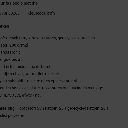
Grijs Hoodie met rits
DYSF03265
Kleurcode
knfh
rken
tof:
French terry stof van katoen, gerecycled katoen en
ester [280 g/m2]
tandaard fit
angoeroezak
rint in het midden op de borst
andje met visgraatmotief in de nek
ylon spiraalrits in het midden op de voorkant
etalen oogjes en platte trekkoorden met uiteinden met logo
C RE/SOLVE afwerking.
stelling
[Hoofdstof] 55% katoen, 25% gerecycled katoen, 20%
cled polyester