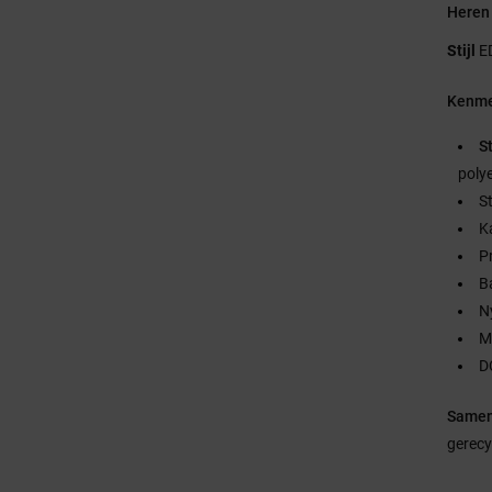
Heren 
Stijl
E
Kenme
S
poly
S
K
P
B
N
M
D
Samen
gerecy