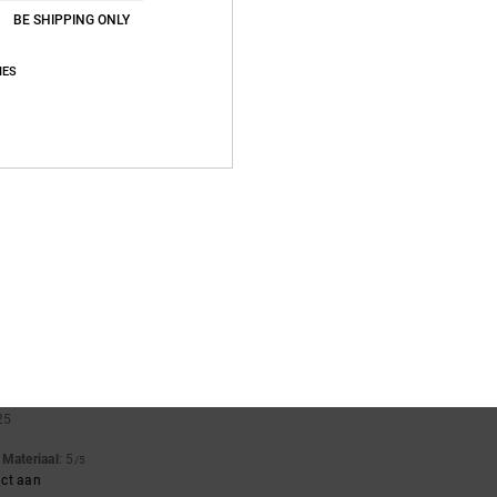
BE SHIPPING ONLY
IES
waliteitverhouding
: 1
Maat
: Te groot
Materiaal
: 1
Kleur
: 1
/5
/5
/5
2026
t cuffs
waliteitverhouding
: 5
Maat
: Perfecte maat
Materiaal
: 5
Kleur
: 5
/5
/5
/5
uct aan
2025
waliteitverhouding
: 5
Maat
: Perfecte maat
Materiaal
: 5
Kleur
: 5
/5
/5
/5
uct aan
25
t
Materiaal
: 5
/5
uct aan