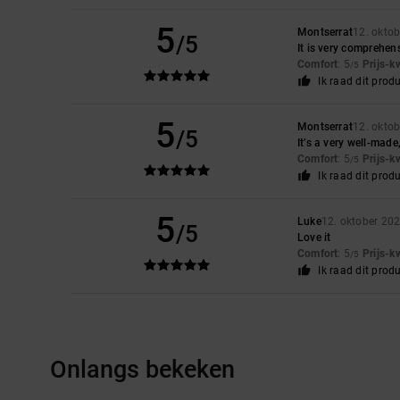
5
Montserrat
12. okto
/5
It is very comprehen
Comfort
: 5
Prijs-k
/5
Ik raad dit prod
5
Montserrat
12. okto
/5
It’s a very well-made
Comfort
: 5
Prijs-k
/5
Ik raad dit prod
5
Luke
12. oktober 20
/5
Love it
Comfort
: 5
Prijs-k
/5
Ik raad dit prod
Onlangs bekeken