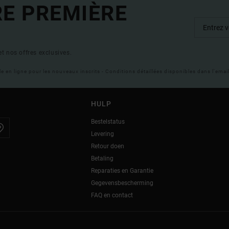
RE PREMIÈRE
t nos offres exclusives.
ble en ligne pour les nouveaux inscrits - Conditions détaillées disponibles dans l'ema
HULP
Bestelstatus
Levering
Retour doen
Betaling
Reparaties en Garantie
Gegevensbescherming
FAQ en contact