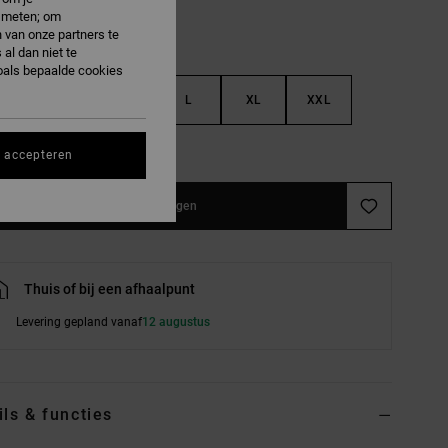
e meten; om
 van onze partners te
al dan niet te
oals bepaalde cookies
S
M
L
XL
XXL
e maattabel
s accepteren
In winkelwagen
Thuis of bij een afhaalpunt
Levering gepland vanaf
12 augustus
ils & functies