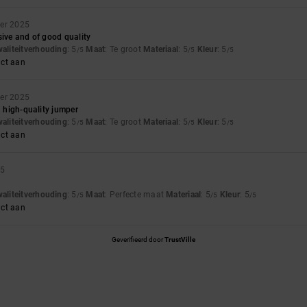
ber 2025
sive and of good quality
waliteitverhouding
: 5
Maat
: Te groot
Materiaal
: 5
Kleur
: 5
/5
/5
/5
uct aan
ber 2025
, high-quality jumper
waliteitverhouding
: 5
Maat
: Te groot
Materiaal
: 5
Kleur
: 5
/5
/5
/5
uct aan
25
waliteitverhouding
: 5
Maat
: Perfecte maat
Materiaal
: 5
Kleur
: 5
/5
/5
/5
uct aan
Geverifieerd door
TrustVille