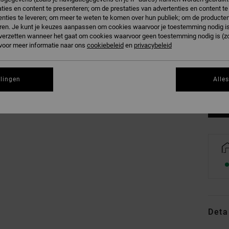
ties en content te presenteren; om de prestaties van advertenties en content t
nties te leveren; om meer te weten te komen over hun publiek; om de producten
ren. Je kunt je keuzes aanpassen om cookies waarvoor je toestemming nodig is 
n verzetten wanneer het gaat om cookies waarvoor geen toestemming nodig is (z
 voor meer informatie naar ons
cookiebeleid
en
privacybeleid
XS
Zi
llingen
Alle
Deta