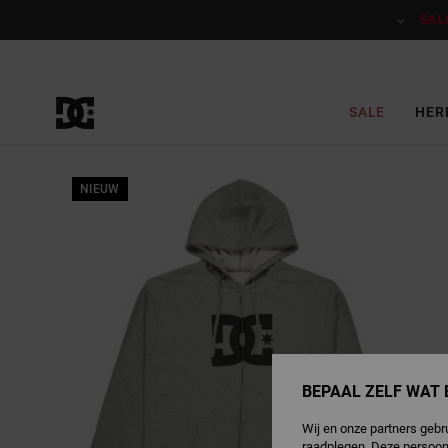
Ga
naar
SAL
Productinformatie
SALE
HER
NIEUW
BEPAAL ZELF WAT 
Wij en onze partners gebr
raadplegen. Deze persoon