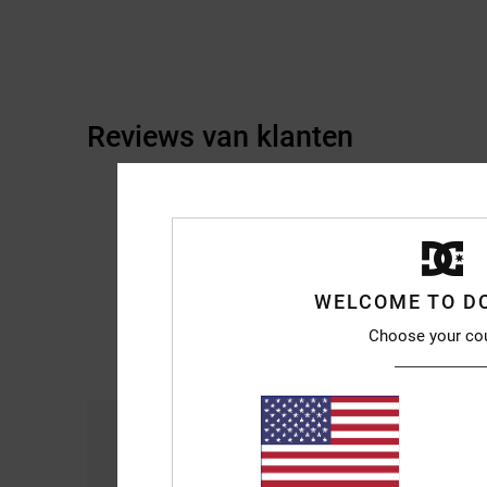
Reviews van klanten
WELCOME TO D
Choose your co
Comfort
Pri
4.3