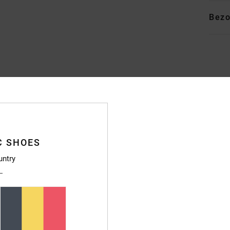
Bezo
Gemiddelde score
4.4
/5
C SHOES
untry
gebaseerd op
7 geverifieerde beoordelingen
sinds oktober 2025
86% van onze klanten bevelen dit product aan
js-kwaliteitverhouding
Maat
Materia
4.3
4.4
Te klein
Te groot