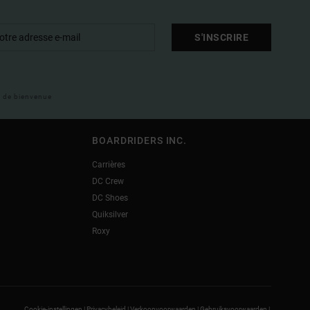
S'INSCRIRE
il de bienvenue
BOARDRIDERS INC.
Carrières
DC Crew
DC Shoes
Quiksilver
Roxy
Cookie-instellingen |
Privacybeleid |
Verkoopvoorwaarden |
Gebruiksvoorwaarden |