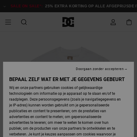
Ga
naar
SALE ON SALE*:
25% EXTRA KORTING OP ALLE AFGEPRIJSDE ITE
Productinformatie
SALE
HEREN SALE
ESSENTIALS
ESSENTIALS
ESSENTIALS
SKATESHOP
SNOWBOARDSHOP
français
Toegang tot
Schoenen
Schoenen
Sale schoenen
Stag
Astrix
Nieuwe
Nieuwe
Petten &
Chelsea
Pixie
Nieuwe
Snowboardjassen
Court Graffik
Nieuwe
Nieuwe
Petten &
Skateschoenen
Team
Snowboardjassen
Snowboardschoen
Boots
mijn bestelling
Collectie
Collectie
hoeden
Collectie
Collectie
Collectie
hoeden
HEREN
DAMES SALE
HIGHLIGHTS
HIGHLIGHTS
SCHOENEN
GEMEENSCHAP
DAMES
Nederlands
Kleding
Snow
Kleding
Court Graffik
Ducati
Court Graffik
Astrix
Snowboardbroeken
Pure
Alles
Snowboardbroeken
Snowboardjassen
Snowboardjassen
Levering
SNOWBOARDSHOP
Skateschoenen
Sweatshirts
Mutsen
Sneakers
Skate
T-Shirts
Mutsen
weergeven
Doorgaan zonder accepteren
DAMES
KINDEREN
SCHOENEN
SCHOENEN
KLEDING
Accessoires
Sale
Lynx
DC Command
View All
DC Command
Alles
Stag
Snowboardschoen
Snowboardbroeken
Snowboardbroeken
BEPAAL ZELF WAT ER MET JE GEGEVENS GEBEURT
Retouren
SALE
KINDEREN
accessoires
Sneakers
T-Shirts
Tassen &
Skate
weergeven
Baby schoenen
Hoodies &
Tassen &
Wij en onze partners gebruiken cookies of gelijkwaardige
SNOWBOARDSHOP
rugzakken
sweatshirts
rugzakken
technologieën om informatie op je apparaat op te slaan en/of te
KINDEREN
KLEDING
KLEDING
ACCESSOIRES
SNOW
Pure
Manteca
Manteca
Winterlaarzen
Accessoires
Mutsen
raadplegen. Deze persoonsgegevens (zoals je navigatiegegevens en
Betaling
Sale snow-
Slippers
Overhemden
Slippers
Sneakers
je IP-adres) kunnen worden gebruikt om je gepersonaliseerde
artikelen
Alles
Jasjes &
Alles
publicaties en content te presenteren; om de prestaties van
SKATE
ACCESSOIRES
T-Shirts
Net
Construct
Best Sellers
Polair fleeces
Alles
Alles
weergeven
jassen
weergeven
advertenties en content te meten; om gepersonaliseerde
Giftcard
Winterlaarzen
Jeans
Snowboardschoen
Alles
& softshells
weergeven
weergeven
advertenties te leveren; om meer te weten te komen over hun
Jasjes &
weergeven
publiek; om de producten van onze partners te ontwikkelen en te
COURT
Jasjes &
Alles
Ascend
jassen
Overhemden
verbeteren. Je kunt je keuzes aanpassen om cookies waarvoor je
Quiksilver
GRAFFIK
jassen
weergeven
Snowboardschoen
Jasjes &
Unisex
Mutsen