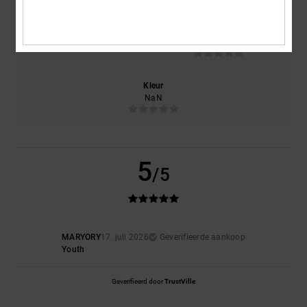
Maat
Materiaal
NaN
Te klein
Te groot
Kleur
NaN
5
/5
MARYORY
17. juli 2026
Geverifieerde aankoop
Youth
Geverifieerd door
TrustVille