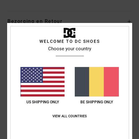
Bezorging en Retour
WELCOME TO DC SHOES
Reviews van klanten
Choose your country
Gemiddelde score
5.0
/5
US SHIPPING ONLY
BE SHIPPING ONLY
gebaseerd op
1 geverifieerde beoordelingen
sinds juli 2026
0% van onze klanten bevelen dit product aan
VIEW ALL COUNTRIES
Comfort
Prijs-kwaliteitverhouding
NaN
NaN