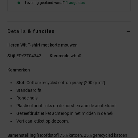
Levering gepland vanaf
11 augustus
Details & functies
Heren Wit T-shirt met korte mouwen
Stijl
EDYZT04342
Kleurcode
wbb0
Kenmerken
Stof:
Cotton/recycled cotton jersey [200 g/m2]
Standaard fit
Ronde hals
Plastisol print links op de borst en aan de achterkant
Gezeefdrukt etiket achterop in het midden in de nek
Verticaal etiket op de zoom.
Samenstelling
[Hoofdstof] 75% katoen, 25% gerecycled katoen