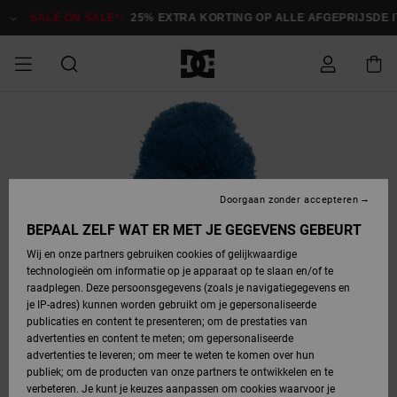
Ga
naar
SALE ON SALE*:
25% EXTRA KORTING OP ALLE AFGEPRIJSDE IT
Productinformatie
SALE
HEREN SALE
ESSENTIALS
ESSENTIALS
ESSENTIALS
SKATESHOP
SNOWBOARDSHOP
français
Toegang tot
Schoenen
Schoenen
Sale schoenen
Stag
Astrix
Nieuwe
Nieuwe
Petten &
Chelsea
Pixie
Nieuwe
Snowboardjassen
Court Graffik
Nieuwe
Nieuwe
Petten &
Skateschoenen
Team
Snowboardjassen
Snowboardschoen
Boots
mijn bestelling
Collectie
Collectie
hoeden
Collectie
Collectie
Collectie
hoeden
HEREN
DAMES SALE
HIGHLIGHTS
HIGHLIGHTS
SCHOENEN
GEMEENSCHAP
DAMES
Nederlands
Kleding
Snow
Kleding
Court Graffik
Ducati
Court Graffik
Astrix
Snowboardbroeken
Pure
Alles
Snowboardbroeken
Snowboardjassen
Snowboardjassen
Levering
SNOWBOARDSHOP
Skateschoenen
Sweatshirts
Mutsen
Sneakers
Skate
T-Shirts
Mutsen
weergeven
Doorgaan zonder accepteren
DAMES
KINDEREN
SCHOENEN
SCHOENEN
KLEDING
Accessoires
Sale
Lynx
DC Command
View All
DC Command
Alles
Stag
Snowboardschoen
Snowboardbroeken
Snowboardbroeken
BEPAAL ZELF WAT ER MET JE GEGEVENS GEBEURT
Retouren
SALE
KINDEREN
accessoires
Sneakers
T-Shirts
Tassen &
Skate
weergeven
Baby schoenen
Hoodies &
Tassen &
Wij en onze partners gebruiken cookies of gelijkwaardige
SNOWBOARDSHOP
rugzakken
sweatshirts
rugzakken
technologieën om informatie op je apparaat op te slaan en/of te
KINDEREN
KLEDING
KLEDING
ACCESSOIRES
SNOW
Pure
Manteca
Manteca
Winterlaarzen
Accessoires
Mutsen
raadplegen. Deze persoonsgegevens (zoals je navigatiegegevens en
Betaling
Sale snow-
Slippers
Overhemden
Slippers
Sneakers
je IP-adres) kunnen worden gebruikt om je gepersonaliseerde
artikelen
Alles
Jasjes &
Alles
publicaties en content te presenteren; om de prestaties van
SKATE
ACCESSOIRES
T-Shirts
Net
Construct
Best Sellers
Polair fleeces
Alles
Alles
weergeven
jassen
weergeven
advertenties en content te meten; om gepersonaliseerde
Giftcard
Winterlaarzen
Jeans
Snowboardschoen
Alles
& softshells
weergeven
weergeven
advertenties te leveren; om meer te weten te komen over hun
Jasjes &
weergeven
publiek; om de producten van onze partners te ontwikkelen en te
COURT
Jasjes &
Alles
Ascend
jassen
Overhemden
verbeteren. Je kunt je keuzes aanpassen om cookies waarvoor je
Quiksilver
GRAFFIK
jassen
weergeven
Snowboardschoen
Jasjes &
Unisex
Mutsen