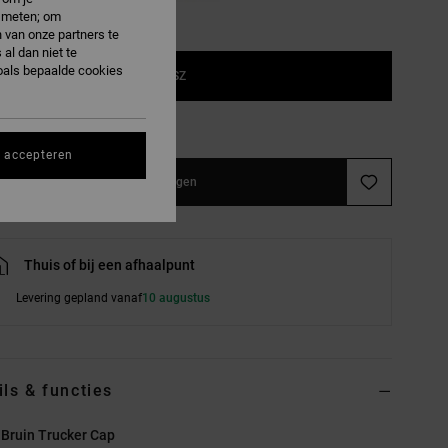
e meten; om
 van onze partners te
al dan niet te
oals bepaalde cookies
1SZ
e maattabel
s accepteren
In winkelwagen
Thuis of bij een afhaalpunt
Levering gepland vanaf
10 augustus
ils & functies
Bruin Trucker Cap