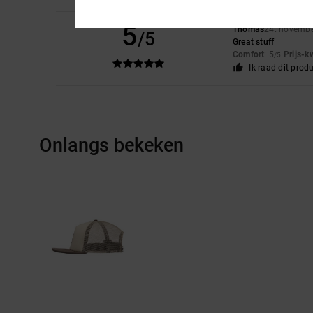
5
Thomas
24. novemb
/5
Great stuff
Comfort
: 5
Prijs-k
/5
Ik raad dit prod
Onlangs bekeken