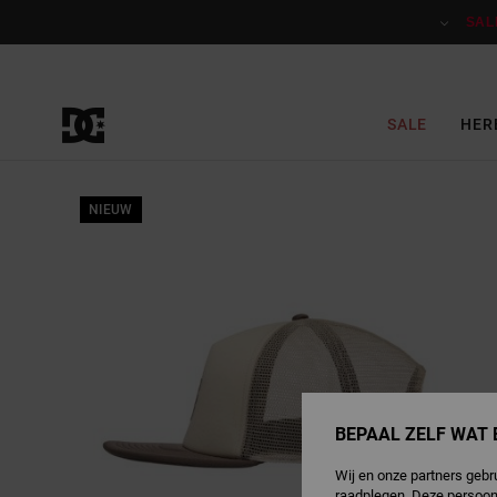
Ga
naar
SAL
Productinformatie
SALE
HER
NIEUW
BEPAAL ZELF WAT 
Wij en onze partners gebr
raadplegen. Deze persoon