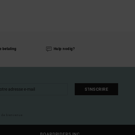
e betaling
Hulp nodig?
S'INSCRIRE
il de bienvenue
BOARDRIDERS INC.