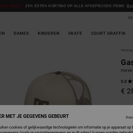
E ON SALE*:
25% EXTRA KORTING OP ALLE AFGEPRIJSDE ITEMS
Be
NE
EN
DAMES
KINDEREN
SKATE
COURT GRAFFIK
Startpag
Gas
Heren
5.0
€ 2
M
Kleur
ER MET JE GEGEVENS GEBEURT
Doo
uiken cookies of gelijkwaardige technologieën om informatie op je apparaat op t
sgegevens (zoals je navigatiegegevens en je IP-adres) kunnen worden gebruikt