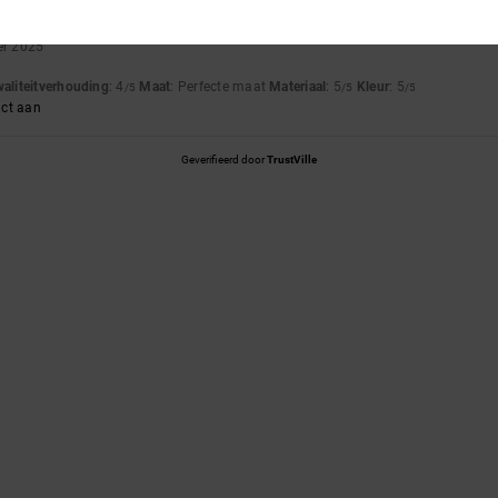
er 2025
waliteitverhouding
: 4
Maat
: Perfecte maat
Materiaal
: 5
Kleur
: 5
/5
/5
/5
uct aan
Geverifieerd door
TrustVille