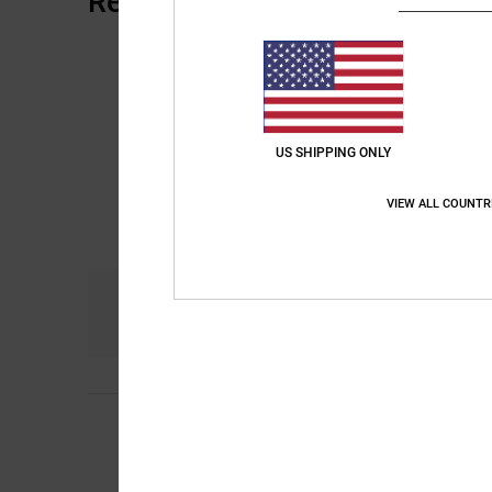
Reviews van klanten
US SHIPPING ONLY
VIEW ALL COUNTR
Comfort
Pri
5.0
5
/5
Thomas
24. novemb
Comfort
: 5
Prijs-k
/5
Ik raad dit prod