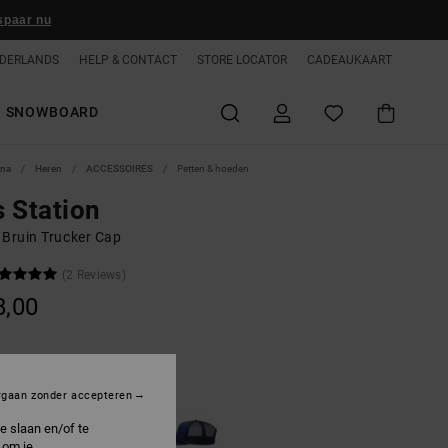
spaar nu
DERLANDS
HELP & CONTACT
STORE LOCATOR
CADEAUKAART
SNOWBOARD
ina
Heren
ACCESSOIRES
Petten & hoeden
 Station
 Bruin Trucker Cap
(2 Reviews)
8,00
orel
rgaan zonder accepteren
e slaan en/of te
 om je