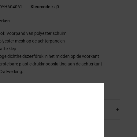
DYHA04061
Kleurcode
kzj0
rken
tof:
Voorpand van polyester schuim
olyester mesh op de achterpanelen
latte klep
oge dichtheidszeefdruk in het midden op de voorkant
erstelbare plastic drukknoopsluiting aan de achterkant
C-afwerking.
stelling
[Hoofdstof] 100% polyester
rging en Retour