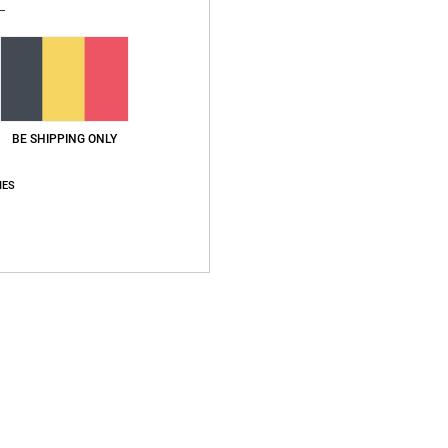
Gemiddelde score
5.0
/5
BE SHIPPING ONLY
IES
gebaseerd op
2 geverifieerde beoordelingen
sinds november 2025
100% van onze klanten bevelen dit product aan
js-kwaliteitverhouding
Maat
Materia
4.0
5.0
Te klein
Te groot
er 2025
waliteitverhouding
: 4
Maat
: Perfecte maat
Materiaal
: 5
Kleur
: 5
/5
/5
/5
uct aan