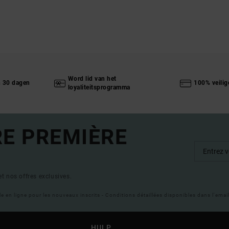
Word lid van het
n 30 dagen
100% veilig
loyaliteitsprogramma
RE PREMIÈRE
t nos offres exclusives.
ble en ligne pour les nouveaux inscrits - Conditions détaillées disponibles dans l'ema
HULP