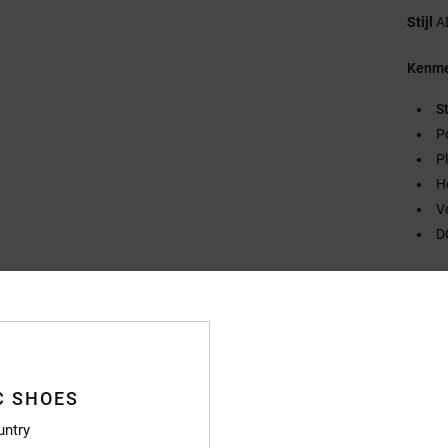
Stijl
A
Kenme
S
P
P
H
V
D
Samen
Bezo
C SHOES
untry