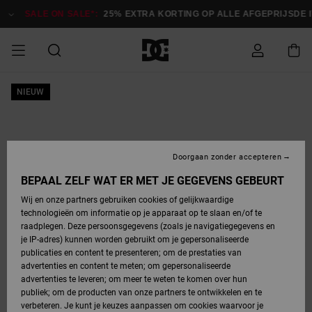
Ga
naar
SALE ON SALE*:
25% EXTRA KORTING OP ALLE AFGEPRIJSDE ITE
Productinformatie
SALE
NIEUW
HEREN SALE
ESSENTIALS
ESSENTIALS
ESSENTIALS
SKATESHOP
SNOWBOARDSHOP
français
Toegang tot
Schoenen
Schoenen
Sale schoenen
Stag
Astrix
Nieuwe
Nieuwe
Petten &
Chelsea
Pixie
Nieuwe
Snowboardjassen
Court Graffik
Nieuwe
Nieuwe
Petten &
Skateschoenen
Team
Snowboardjassen
Snowboardschoen
Boots
mijn bestelling
Collectie
Collectie
hoeden
Collectie
Collectie
Collectie
hoeden
HEREN
DAMES SALE
HIGHLIGHTS
HIGHLIGHTS
SCHOENEN
GEMEENSCHAP
DAMES
Nederlands
Kleding
Snow
Kleding
Court Graffik
Ducati
Court Graffik
Astrix
Snowboardbroeken
Pure
Alles
Snowboardbroeken
Snowboardjassen
Snowboardjassen
Levering
SNOWBOARDSHOP
Skateschoenen
Sweatshirts
Mutsen
Sneakers
Skate
T-Shirts
Mutsen
weergeven
Doorgaan zonder accepteren
DAMES
KINDEREN
SCHOENEN
SCHOENEN
KLEDING
Accessoires
Sale
Lynx
DC Command
View All
DC Command
Alles
Stag
Snowboardschoen
Snowboardbroeken
Snowboardbroeken
BEPAAL ZELF WAT ER MET JE GEGEVENS GEBEURT
Retouren
SALE
KINDEREN
accessoires
Sneakers
T-Shirts
Tassen &
Skate
weergeven
Baby schoenen
Hoodies &
Tassen &
Wij en onze partners gebruiken cookies of gelijkwaardige
SNOWBOARDSHOP
rugzakken
sweatshirts
rugzakken
technologieën om informatie op je apparaat op te slaan en/of te
KINDEREN
KLEDING
KLEDING
ACCESSOIRES
SNOW
Pure
Manteca
Manteca
Winterlaarzen
Accessoires
Mutsen
raadplegen. Deze persoonsgegevens (zoals je navigatiegegevens en
Betaling
Sale snow-
Slippers
Overhemden
Slippers
Sneakers
je IP-adres) kunnen worden gebruikt om je gepersonaliseerde
artikelen
Alles
Jasjes &
Alles
publicaties en content te presenteren; om de prestaties van
SKATE
ACCESSOIRES
T-Shirts
Net
Construct
Best Sellers
Polair fleeces
Alles
Alles
weergeven
jassen
weergeven
advertenties en content te meten; om gepersonaliseerde
Giftcard
Winterlaarzen
Jeans
Snowboardschoen
Alles
& softshells
weergeven
weergeven
advertenties te leveren; om meer te weten te komen over hun
Jasjes &
weergeven
publiek; om de producten van onze partners te ontwikkelen en te
COURT
Jasjes &
Alles
Ascend
jassen
Overhemden
verbeteren. Je kunt je keuzes aanpassen om cookies waarvoor je
Quiksilver
GRAFFIK
jassen
weergeven
Snowboardschoen
Jasjes &
Unisex
Mutsen