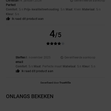
Christian
14. januari 2026
Geverifieerde aankoop
Perfect
Comfort
: 5
Prijs-kwaliteitverhouding
: 5
Maat
: Klein
Materiaal
: 5
/5
/5
/5
Kleur
: 5
/5
Ik raad dit product aan
4
/5
Steffen
8. november 2025
Geverifieerde aankoop
email
Comfort
: 5
Maat
: Perfecte maat
Materiaal
: 5
Kleur
: 5
/5
/5
/5
Ik raad dit product aan
Geverifieerd door
TrustVille
ONLANGS BEKEKEN