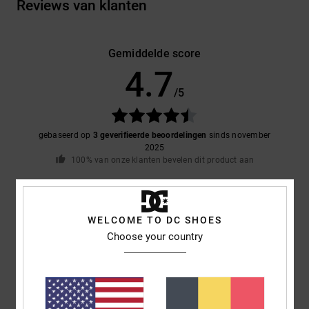
Reviews van klanten
Gemiddelde score
4.7
/5
gebaseerd op
3 geverifieerde beoordelingen
sinds november
2025
100% van onze klanten bevelen dit product aan
Comfort
Prijs-kwaliteitverhouding
5.0
5.0
WELCOME TO DC SHOES
Choose your country
Maat
Materiaal
4.7
Te klein
Te groot
Kleur