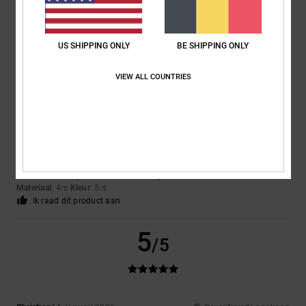
5.0
US SHIPPING ONLY
BE SHIPPING ONLY
5
VIEW ALL COUNTRIES
/5
Pierre
5. april 2026
Geverifieerde aankoop
Satisfied
Comfort
: 5
Prijs-kwaliteitverhouding
: 5
Maat
: Perfecte maat
/5
/5
Materiaal
: 4
Kleur
: 5
/5
/5
Ik raad dit product aan
5
/5