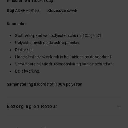
Kinderen Wit Trucker Cap
Stijl
ADBHA03153
Kleurcode
xwwk
Kenmerken
Stof:
Voorpand van polyester schuim [105 g/m2]
Polyester mesh op de achterpanelen
Platte klep
Hoge dichtheidszeefdruk in het midden op de voorkant
Verstelbare plastic drukknoopsluiting aan de achterkant
DC-afwerking.
Samenstelling
[Hoofdstof] 100% polyester
Bezorging en Retour