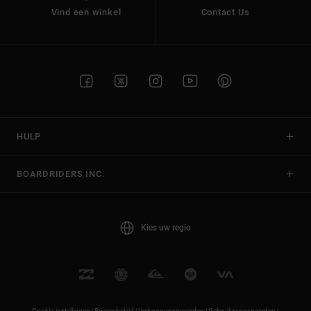
Vind een winkel
Contact Us
HULP
BOARDRIDERS INC.
Kies uw regio
Cookie-instellingen |
Privacybeleid |
Verkoopvoorwaarden |
Gebruiksvoorwaarden |