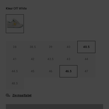
FAQ
Riemen &
bekijken
portemonnees
Off White
Kleur
38
38.5
39
40
40.5
41
42
42.5
43
44
44.5
45
46
46.5
47
48.5
Zie maattabel