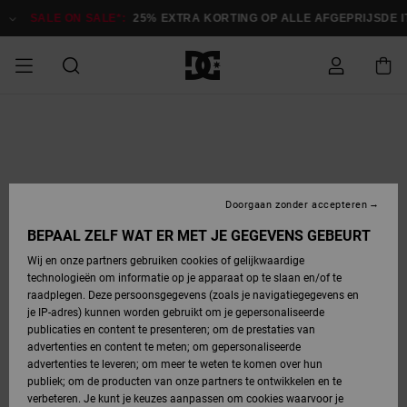
Ga
naar
SALE ON SALE*:
25% EXTRA KORTING OP ALLE AFGEPRIJSDE ITE
Productinformatie
SALE
HEREN SALE
ESSENTIALS
ESSENTIALS
ESSENTIALS
SKATESHOP
SNOWBOARDSHOP
français
Toegang tot
Schoenen
Schoenen
Sale schoenen
Stag
Astrix
Nieuwe
Nieuwe
Petten &
Chelsea
Pixie
Nieuwe
Snowboardjassen
Court Graffik
Nieuwe
Nieuwe
Petten &
Skateschoenen
Team
Snowboardjassen
Snowboardschoen
Boots
mijn bestelling
Collectie
Collectie
hoeden
Collectie
Collectie
Collectie
hoeden
HEREN
DAMES SALE
HIGHLIGHTS
HIGHLIGHTS
SCHOENEN
GEMEENSCHAP
DAMES
Nederlands
Kleding
Snow
Kleding
Court Graffik
Ducati
Court Graffik
Astrix
Snowboardbroeken
Pure
Alles
Snowboardbroeken
Snowboardjassen
Snowboardjassen
Levering
SNOWBOARDSHOP
Skateschoenen
Sweatshirts
Mutsen
Sneakers
Skate
T-Shirts
Mutsen
weergeven
Doorgaan zonder accepteren
DAMES
KINDEREN
SCHOENEN
SCHOENEN
KLEDING
Accessoires
Sale
Lynx
DC Command
View All
DC Command
Alles
Stag
Snowboardschoen
Snowboardbroeken
Snowboardbroeken
BEPAAL ZELF WAT ER MET JE GEGEVENS GEBEURT
Retouren
SALE
KINDEREN
accessoires
Sneakers
T-Shirts
Tassen &
Skate
weergeven
Baby schoenen
Hoodies &
Tassen &
Wij en onze partners gebruiken cookies of gelijkwaardige
SNOWBOARDSHOP
rugzakken
sweatshirts
rugzakken
technologieën om informatie op je apparaat op te slaan en/of te
KINDEREN
KLEDING
KLEDING
ACCESSOIRES
SNOW
Pure
Manteca
Manteca
Winterlaarzen
Accessoires
Mutsen
raadplegen. Deze persoonsgegevens (zoals je navigatiegegevens en
Betaling
Sale snow-
Slippers
Overhemden
Slippers
Sneakers
je IP-adres) kunnen worden gebruikt om je gepersonaliseerde
artikelen
Alles
Jasjes &
Alles
publicaties en content te presenteren; om de prestaties van
SKATE
ACCESSOIRES
T-Shirts
Net
Construct
Best Sellers
Polair fleeces
Alles
Alles
weergeven
jassen
weergeven
advertenties en content te meten; om gepersonaliseerde
Giftcard
Winterlaarzen
Jeans
Snowboardschoen
Alles
& softshells
weergeven
weergeven
advertenties te leveren; om meer te weten te komen over hun
Jasjes &
weergeven
publiek; om de producten van onze partners te ontwikkelen en te
COURT
Jasjes &
Alles
Ascend
jassen
Overhemden
verbeteren. Je kunt je keuzes aanpassen om cookies waarvoor je
Quiksilver
GRAFFIK
jassen
weergeven
Snowboardschoen
Jasjes &
Unisex
Mutsen