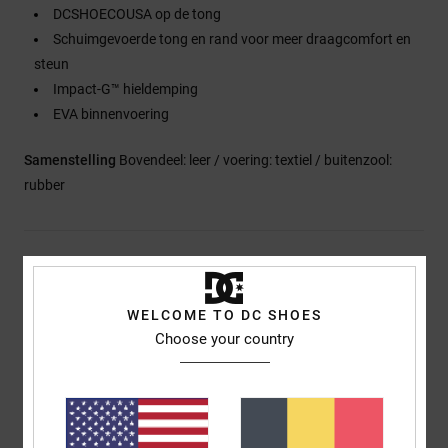
DCSHOECOUSA op de tong
Schuimgevoerde tong en rand voor meer draagcomfort en
steun
Impact-G™ hieldemping
EVA binnenvoering
Samenstelling
Bovendeel: leer / voering: textiel / buitenzool:
rubber
Bezorging en Retour
WELCOME TO DC SHOES
Choose your country
Reviews van klanten
Gemiddelde score