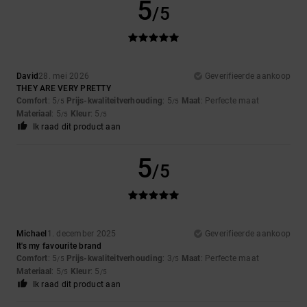
5
/5
David
28. mei 2026
Geverifieerde aankoop
THEY ARE VERY PRETTY
Comfort
: 5
Prijs-kwaliteitverhouding
: 5
Maat
: Perfecte maat
/5
/5
Materiaal
: 5
Kleur
: 5
/5
/5
Ik raad dit product aan
5
/5
Michael
1. december 2025
Geverifieerde aankoop
It's my favourite brand
Comfort
: 5
Prijs-kwaliteitverhouding
: 3
Maat
: Perfecte maat
/5
/5
Materiaal
: 5
Kleur
: 5
/5
/5
Ik raad dit product aan