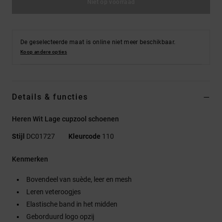
Niet op voorraad
De geselecteerde maat is online niet meer beschikbaar.
Koop andere opties
Details & functies
Heren Wit Lage cupzool schoenen
Stijl
DC01727
Kleurcode
110
Kenmerken
Bovendeel van suède, leer en mesh
Leren veteroogjes
Elastische band in het midden
Geborduurd logo opzij