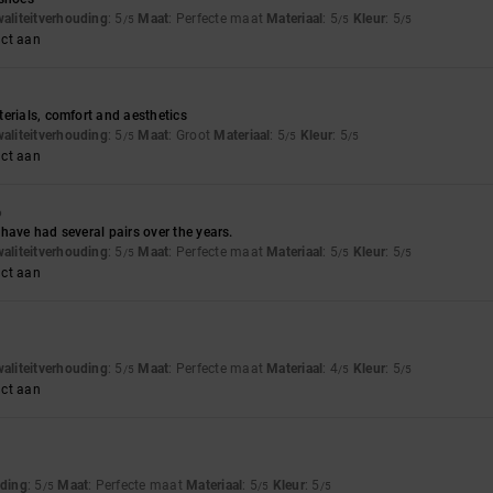
waliteitverhouding
: 5
Maat
: Perfecte maat
Materiaal
: 5
Kleur
: 5
/5
/5
/5
uct aan
erials, comfort and aesthetics
waliteitverhouding
: 5
Maat
: Groot
Materiaal
: 5
Kleur
: 5
/5
/5
/5
uct aan
6
have had several pairs over the years.
waliteitverhouding
: 5
Maat
: Perfecte maat
Materiaal
: 5
Kleur
: 5
/5
/5
/5
uct aan
waliteitverhouding
: 5
Maat
: Perfecte maat
Materiaal
: 4
Kleur
: 5
/5
/5
/5
uct aan
uding
: 5
Maat
: Perfecte maat
Materiaal
: 5
Kleur
: 5
/5
/5
/5