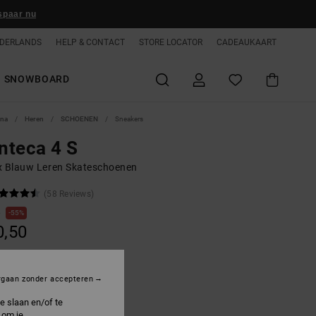
spaar nu
DERLANDS
HELP & CONTACT
STORE LOCATOR
CADEAUKAART
SNOWBOARD
ina
Heren
SCHOENEN
Sneakers
nteca 4 S
x Blauw Leren Skateschoenen
(58 Reviews)
0
55%
0,50
ON SALE 25% EXTRA
rgaan zonder accepteren
e slaan en/of te
avy/off White/white
 om je