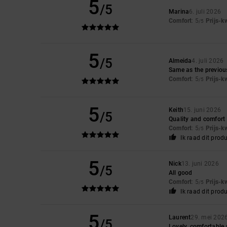
5
/5
Marina
6. juli 2026
Comfort
: 5
Prijs-k
/5
5
/5
Almeida
4. juli 2026
Same as the previou
Comfort
: 5
Prijs-k
/5
5
Keith
15. juni 2026
/5
Quality and comfort
Comfort
: 5
Prijs-k
/5
Ik raad dit prod
5
Nick
13. juni 2026
/5
All good
Comfort
: 5
Prijs-k
/5
Ik raad dit prod
5
Laurent
29. mei 202
/5
Lovely, comfortable