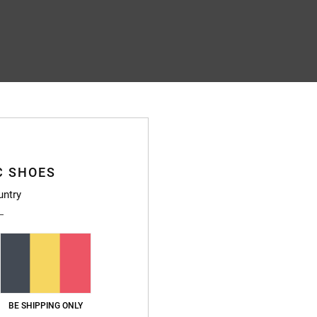
C SHOES
untry
BE SHIPPING ONLY