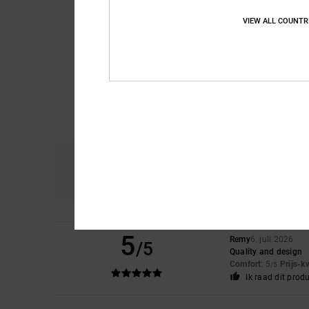
VIEW ALL COUNTR
Comfort
Pri
4.8
5
Remy
6. juli 2026
/5
Quality and design
Comfort
: 5
Prijs-k
/5
Ik raad dit prod