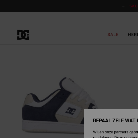
Ga
naar
SAL
Productinformatie
SALE
HER
BEPAAL ZELF WAT 
Wij en onze partners gebr
raadplegen. Deze persoon