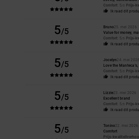
Comfort
: 5
Prijs-k
/5
Ik raad dit prod
5
Bruno
25. mei 2026
/5
Value for money, mat
Comfort
: 5
Prijs-k
/5
Ik raad dit prod
5
Jocelyn
24. mei 202
/5
Love the Manteca’s, 
Comfort
: 5
Prijs-k
/5
Ik raad dit prod
5
Lizzie
23. mei 2026
/5
Excellent brand
Comfort
: 5
Prijs-k
/5
Ik raad dit prod
5
Tonino
22. mei 2026
/5
Comfort
Prijs-kwaliteitverho