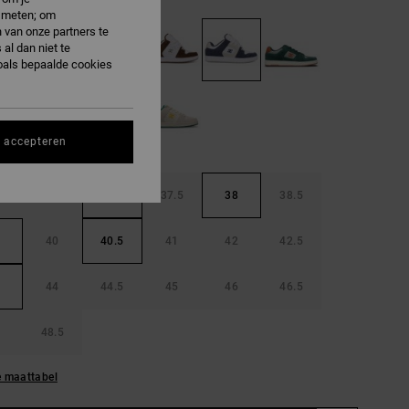
e meten; om
 van onze partners te
al dan niet te
oals bepaalde cookies
s accepteren
36.5
37
37.5
38
38.5
40
40.5
41
42
42.5
44
44.5
45
46
46.5
48.5
e maattabel