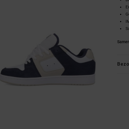
E
G
I
S
Samen
Bezo