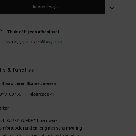
In winkelwagen
Thuis of bij een afhaalpunt
Levering gepland vanaf
8 augustus
ils & functies
x Blauw Leren Skateschoenen
DYS100766
Kleurcode
411
rken
tof:
SUPER SUEDE™-bovenwerk
omfortabele rand en tong met schuimvulling
anden om de tong in het midden te houden