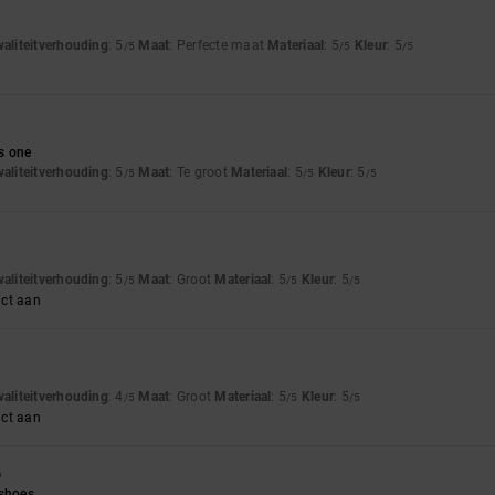
waliteitverhouding
: 5
Maat
: Perfecte maat
Materiaal
: 5
Kleur
: 5
/5
/5
/5
s one
waliteitverhouding
: 5
Maat
: Te groot
Materiaal
: 5
Kleur
: 5
/5
/5
/5
waliteitverhouding
: 5
Maat
: Groot
Materiaal
: 5
Kleur
: 5
/5
/5
/5
uct aan
waliteitverhouding
: 4
Maat
: Groot
Materiaal
: 5
Kleur
: 5
/5
/5
/5
uct aan
6
 shoes