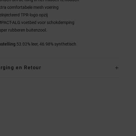
xtra comfortabele mesh voering
eïnjecteerd TPR-logo opzij
MPACT-ALG voetbed voor schokdemping
uper rubberen buitenzool.
stelling
53.02% leer, 46.98% synthetisch
rging en Retour