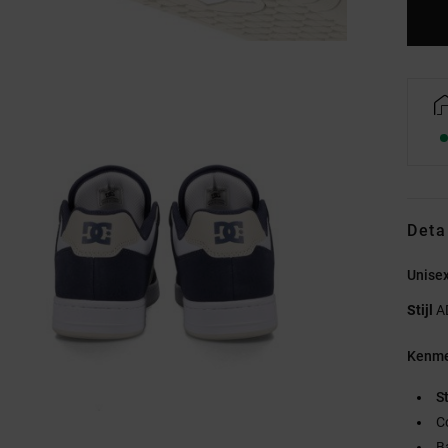
Deta
Unise
Stijl
A
Kenme
S
C
B