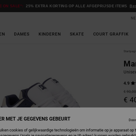
E ON SALE*:
25% EXTRA KORTING OP ALLE AFGEPRIJSDE ITEMS
Be
NE
EN
DAMES
KINDEREN
SKATE
COURT GRAFFIK
Startpag
Ma
Unise
4.9
€ 90,0
€ 4
SALE
SALE 
ER MET JE GEGEVENS GEBEURT
Doo
uiken cookies of gelijkwaardige technologieën om informatie op je apparaat op t
N
Kleur
sgegevens (zoals je navigatiegegevens en je IP-adres) kunnen worden gebruikt