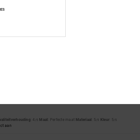
IES
Gemiddelde score
4.9
/5
gebaseerd op
58 geverifieerde beoordelingen
sinds september 2025
90% van onze klanten bevelen dit product aan
js-kwaliteitverhouding
Maat
Materia
4.8
4.9
Te klein
Te groot
waliteitverhouding
: 4
Maat
: Perfecte maat
Materiaal
: 5
Kleur
: 5
/5
/5
/5
uct aan