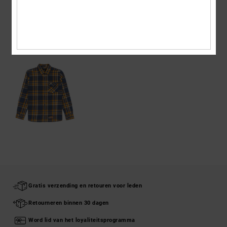
ONLANGS BEKEKEN
Gratis verzending en retouren voor leden
Retourneren binnen 30 dagen
Word lid van het loyaliteitsprogramma