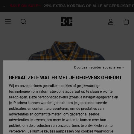
Ga
naar
SALE ON SALE*:
25% EXTRA KORTING OP ALLE AFGEPRIJSDE IT
Productinformatie
SALE
HEREN SALE
ESSENTIALS
ESSENTIALS
ESSENTIALS
SKATESHOP
SNOWBOARDSHOP
français
Toegang tot
Schoenen
Schoenen
Sale schoenen
Stag
Astrix
Nieuwe
Nieuwe
Petten &
Chelsea
Pixie
Nieuwe
Snowboardjassen
Court Graffik
Nieuwe
Nieuwe
Petten &
Skateschoenen
Team
Snowboardjassen
Snowboardschoen
Boots
mijn bestelling
Collectie
Collectie
hoeden
Collectie
Collectie
Collectie
hoeden
HEREN
DAMES SALE
HIGHLIGHTS
HIGHLIGHTS
SCHOENEN
GEMEENSCHAP
DAMES
Nederlands
Kleding
Snow
Kleding
Court Graffik
Ducati
Court Graffik
Astrix
Snowboardbroeken
Pure
Alles
Snowboardbroeken
Snowboardjassen
Snowboardjassen
Levering
SNOWBOARDSHOP
Skateschoenen
Sweatshirts
Mutsen
Sneakers
Skate
T-Shirts
Mutsen
weergeven
Doorgaan zonder accepteren
DAMES
KINDEREN
SCHOENEN
SCHOENEN
KLEDING
Accessoires
Sale
Lynx
DC Command
View All
DC Command
Alles
Stag
Snowboardschoen
Snowboardbroeken
Snowboardbroeken
BEPAAL ZELF WAT ER MET JE GEGEVENS GEBEURT
Retouren
SALE
KINDEREN
accessoires
Sneakers
T-Shirts
Tassen &
Skate
weergeven
Baby schoenen
Hoodies &
Tassen &
Wij en onze partners gebruiken cookies of gelijkwaardige
SNOWBOARDSHOP
rugzakken
sweatshirts
rugzakken
technologieën om informatie op je apparaat op te slaan en/of te
KINDEREN
KLEDING
KLEDING
ACCESSOIRES
SNOW
Pure
Manteca
Manteca
Winterlaarzen
Accessoires
Mutsen
raadplegen. Deze persoonsgegevens (zoals je navigatiegegevens en
Betaling
Sale snow-
Slippers
Overhemden
Slippers
Sneakers
je IP-adres) kunnen worden gebruikt om je gepersonaliseerde
artikelen
Alles
Jasjes &
Alles
publicaties en content te presenteren; om de prestaties van
SKATE
ACCESSOIRES
T-Shirts
Net
Construct
Best Sellers
Polair fleeces
Alles
Alles
weergeven
jassen
weergeven
advertenties en content te meten; om gepersonaliseerde
Giftcard
Winterlaarzen
Jeans
Snowboardschoen
Alles
& softshells
weergeven
weergeven
advertenties te leveren; om meer te weten te komen over hun
Jasjes &
weergeven
publiek; om de producten van onze partners te ontwikkelen en te
COURT
Jasjes &
Alles
Ascend
jassen
Overhemden
verbeteren. Je kunt je keuzes aanpassen om cookies waarvoor je
Quiksilver
GRAFFIK
jassen
weergeven
Snowboardschoen
Jasjes &
Unisex
Mutsen