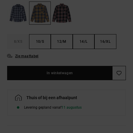
FAQ
Riemen &
bekijken
portemonnees
8/XS
10/S
12/M
14/L
16/XL
Zie maattabel
In winkelwagen
Thuis of bij een afhaalpunt
Levering gepland vanaf
11 augustus