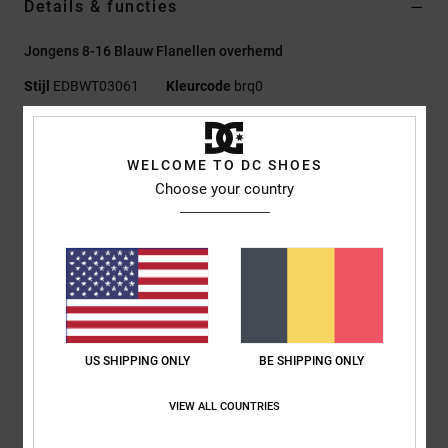
Details & functies
Jongens 8-16 Blauw Flanellen overhemd
Stijl
EDBWT03061
Kleurcode
brq0
Kenmerken
WELCOME TO DC SHOES
Stof:
Cotton Flanel [215 g/m2]
Choose your country
Standaard fit
Kraag met knoopsluiting
Borstzak met knoopsluiting
Licht geborsteld
Ronde PU-patch op de mouw
DC-afwerking.
US SHIPPING ONLY
BE SHIPPING ONLY
Samenstelling
[Hoofdstof] 100% katoen
VIEW ALL COUNTRIES
Bezorging en Retour