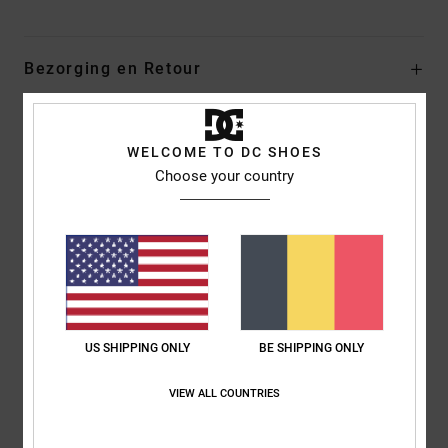
Bezorging en Retour
Reviews van klanten
WELCOME TO DC SHOES
Choose your country
Gemiddelde score
5.0
/5
gebaseerd op
1 geverifieerde beoordelingen
sinds juni 2026
US SHIPPING ONLY
BE SHIPPING ONLY
0% van onze klanten bevelen dit product aan
VIEW ALL COUNTRIES
Comfort
Prijs-kwaliteitverhouding
5.0
4.0