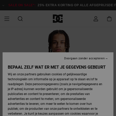
Ga
naar
SALE ON SALE*:
25% EXTRA KORTING OP ALLE AFGEPRIJSDE ITE
Productinformatie
SALE
HEREN SALE
ESSENTIALS
ESSENTIALS
ESSENTIALS
SKATESHOP
SNOWBOARDSHOP
français
Toegang tot
Schoenen
Schoenen
Sale schoenen
Stag
Astrix
Nieuwe
Nieuwe
Petten &
Chelsea
Pixie
Nieuwe
Snowboardjassen
Court Graffik
Nieuwe
Nieuwe
Petten &
Skateschoenen
Team
Snowboardjassen
Snowboardschoen
Boots
mijn bestelling
Collectie
Collectie
hoeden
Collectie
Collectie
Collectie
hoeden
HEREN
DAMES SALE
HIGHLIGHTS
HIGHLIGHTS
SCHOENEN
GEMEENSCHAP
DAMES
Nederlands
Kleding
Snow
Kleding
Court Graffik
Ducati
Court Graffik
Astrix
Snowboardbroeken
Pure
Alles
Snowboardbroeken
Snowboardjassen
Snowboardjassen
Levering
SNOWBOARDSHOP
Skateschoenen
Sweatshirts
Mutsen
Sneakers
Skate
T-Shirts
Mutsen
weergeven
Doorgaan zonder accepteren
DAMES
KINDEREN
SCHOENEN
SCHOENEN
KLEDING
Accessoires
Sale
Lynx
DC Command
View All
DC Command
Alles
Stag
Snowboardschoen
Snowboardbroeken
Snowboardbroeken
BEPAAL ZELF WAT ER MET JE GEGEVENS GEBEURT
Retouren
SALE
KINDEREN
accessoires
Sneakers
T-Shirts
Tassen &
Skate
weergeven
Baby schoenen
Hoodies &
Tassen &
Wij en onze partners gebruiken cookies of gelijkwaardige
SNOWBOARDSHOP
rugzakken
sweatshirts
rugzakken
technologieën om informatie op je apparaat op te slaan en/of te
KINDEREN
KLEDING
KLEDING
ACCESSOIRES
SNOW
Pure
Manteca
Manteca
Winterlaarzen
Accessoires
Mutsen
raadplegen. Deze persoonsgegevens (zoals je navigatiegegevens en
Betaling
Sale snow-
Slippers
Overhemden
Slippers
Sneakers
je IP-adres) kunnen worden gebruikt om je gepersonaliseerde
artikelen
Alles
Jasjes &
Alles
publicaties en content te presenteren; om de prestaties van
SKATE
ACCESSOIRES
T-Shirts
Net
Construct
Best Sellers
Polair fleeces
Alles
Alles
weergeven
jassen
weergeven
advertenties en content te meten; om gepersonaliseerde
Giftcard
Winterlaarzen
Jeans
Snowboardschoen
Alles
& softshells
weergeven
weergeven
advertenties te leveren; om meer te weten te komen over hun
Jasjes &
weergeven
publiek; om de producten van onze partners te ontwikkelen en te
COURT
Jasjes &
Alles
Ascend
jassen
Overhemden
verbeteren. Je kunt je keuzes aanpassen om cookies waarvoor je
Quiksilver
GRAFFIK
jassen
weergeven
Snowboardschoen
Jasjes &
Unisex
Mutsen