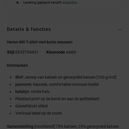
Levering gepland vanaf
8 augustus
Details & functies
Heren Wit T-shirt met korte mouwen
Stijl
EDYZT04431
Kleurcode
wbb0
Kenmerken
Stof:
Jersey van katoen en gerecycled katoen [160 g/m2]
pasvorm:
klassiek, comfortabel normaal model
halslijn:
ronde hals
Plastisol print op de borst en aan de achterkant
Gezeefdrukt etiket
Verticaal label op de zoom
Samenstelling
[Hoofdstof] 75% katoen, 25% gerecycled katoen