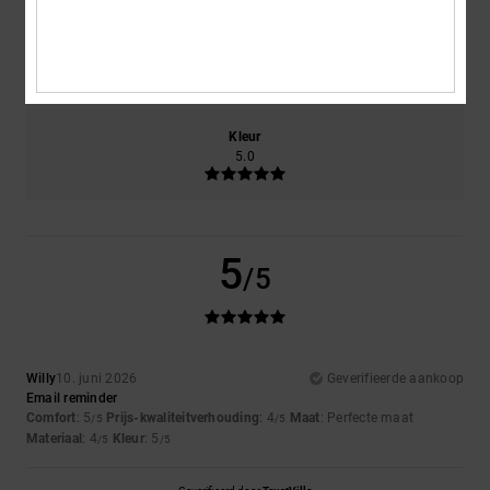
Maat
Materiaal
4.0
Te klein
Te groot
Kleur
5.0
5
/5
Willy
10. juni 2026
Geverifieerde aankoop
Email reminder
Comfort
: 5
Prijs-kwaliteitverhouding
: 4
Maat
: Perfecte maat
/5
/5
Materiaal
: 4
Kleur
: 5
/5
/5