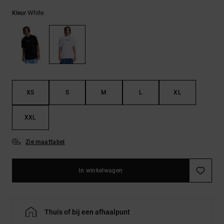
FAQ
Riemen &
bekijken
portemonnees
White
Kleur
XS
S
M
L
XL
XXL
Zie maattabel
In winkelwagen
Thuis of bij een afhaalpunt