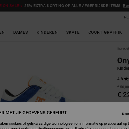
E ON SALE*:
25% EXTRA KORTING OP ALLE AFGEPRIJSDE ITEMS
Be
NE
EN
DAMES
KINDEREN
SKATE
COURT GRAFFIK
Startpag
On
Kinde
4.8
€ 50,0
€ 2
SALE
SALE 
ER MET JE GEGEVENS GEBEURT
Doo
uiken cookies of gelijkwaardige technologieën om informatie op je apparaat op t
B
Kleur
sgegevens (zoals je navigatiegegevens en je IP-adres) kunnen worden gebruikt