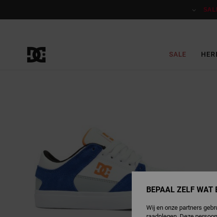
Ga
naar
SAL
Productinformatie
SALE
HER
BEPAAL ZELF WAT 
Wij en onze partners gebr
raadplegen. Deze persoon