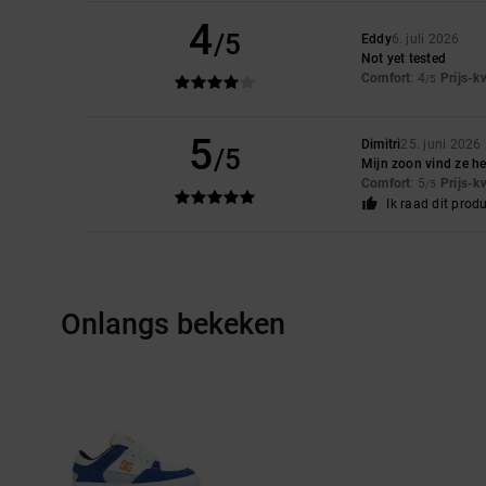
4
/5
Eddy
6. juli 2026
Not yet tested
Comfort
: 4
Prijs-k
/5
5
Dimitri
25. juni 2026
/5
Mijn zoon vind ze hee
Comfort
: 5
Prijs-k
/5
Ik raad dit prod
Onlangs bekeken