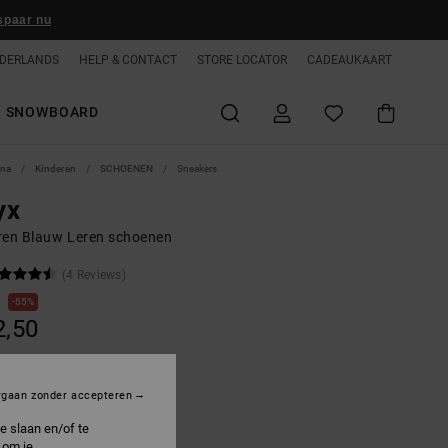
spaar nu
DERLANDS
HELP & CONTACT
STORE LOCATOR
CADEAUKAART
SNOWBOARD
ina
Kinderen
SCHOENEN
Sneakers
yx
ren Blauw Leren schoenen
(4 Reviews)
0
55%
2,50
ON SALE 25% EXTRA
rgaan zonder accepteren
e slaan en/of te
lue/white/orange
 om je