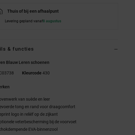
Thuis of bij een afhaalpunt
Levering gepland vanaf
8 augustus
ils & functies
ren Blauw Leren schoenen
C03738
Kleurcode
430
rken
ovenwerk van suède en leer
evoerde tong en rand voor draagcomfort
print logo in reliëf op de zijkant
ptionele veterbescherming bij de voorvoet
chokdempende EVA-binnenzool