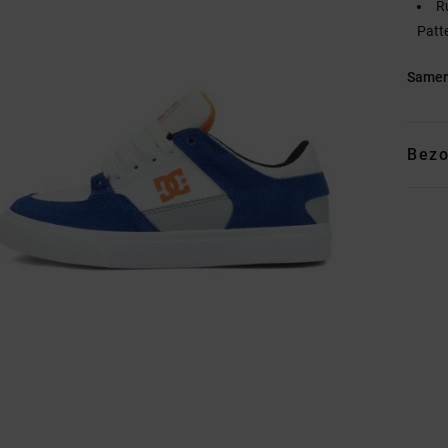
R
Patte
Samen
Bezo