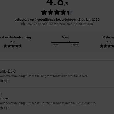
4.8
/5
gebaseerd op
4 geverifieerde beoordelingen
sinds juni 2026
75% van onze klanten bevelen dit product aan
js-kwaliteitverhouding
Maat
Materia
4.8
4.8
Te klein
Te groot
comfortable
waliteitverhouding
: 5
Maat
: Te groot
Materiaal
: 5
Kleur
: 5
/5
/5
/5
uct aan
26
 shoes
waliteitverhouding
: 5
Maat
: Perfecte maat
Materiaal
: 5
Kleur
: 5
/5
/5
/5
uct aan