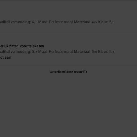
waliteitverhouding
: 4
Maat
: Perfecte maat
Materiaal
: 4
Kleur
: 5
/5
/5
/5
rlijk zitten voor te skaten
waliteitverhouding
: 5
Maat
: Perfecte maat
Materiaal
: 5
Kleur
: 5
/5
/5
/5
uct aan
Geverifieerd door
TrustVille