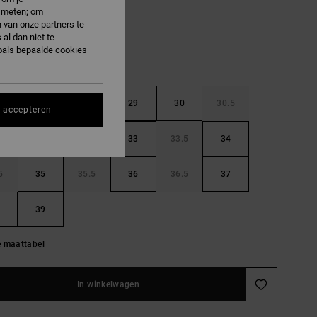
e meten; om
 van onze partners te
al dan niet te
oals bepaalde cookies
5
28
28.5
29
30
30.5
s accepteren
32
32.5
33
33.5
34
5
35
35.5
36
36.5
37
39
e maattabel
In winkelwagen