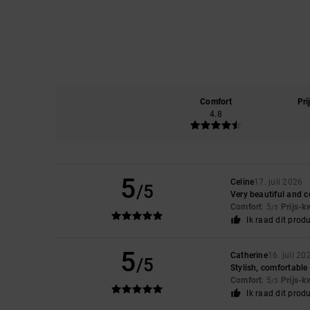
Comfort
Pri
4.8
5
Celine
17. juli 2026
/5
Very beautiful and 
Comfort
: 5
Prijs-k
/5
Ik raad dit prod
5
Catherine
16. juli 20
/5
Stylish, comfortable
Comfort
: 5
Prijs-k
/5
Ik raad dit prod