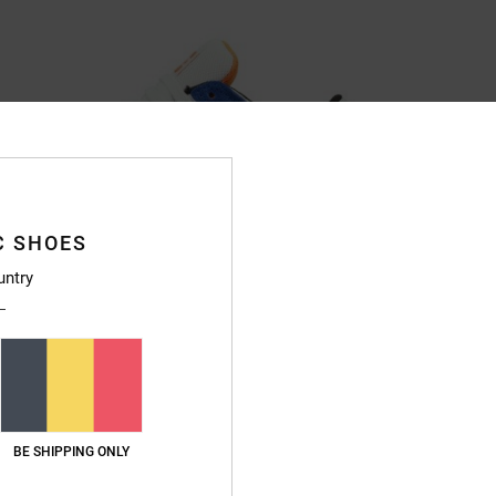
C SHOES
untry
BE SHIPPING ONLY