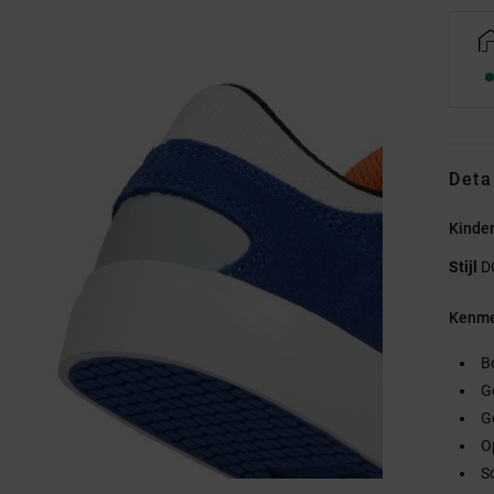
Deta
Kinde
Stijl
D
Kenme
B
G
Ge
O
S