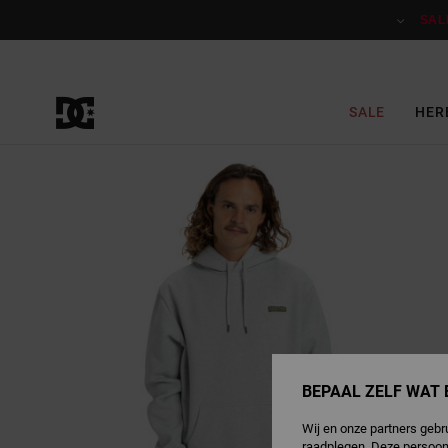
Ga
naar
SAL
Productinformatie
SALE
HER
BEPAAL ZELF WAT 
Wij en onze partners gebr
raadplegen. Deze persoon