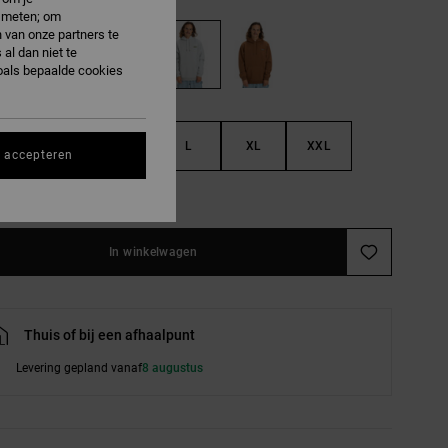
e meten; om
 van onze partners te
al dan niet te
oals bepaalde cookies
S
M
L
XL
XXL
s accepteren
e maattabel
In winkelwagen
Thuis of bij een afhaalpunt
Levering gepland vanaf
8 augustus