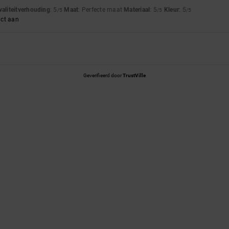
waliteitverhouding
: 5
Maat
: Perfecte maat
Materiaal
: 5
Kleur
: 5
/5
/5
/5
uct aan
Geverifieerd door
TrustVille