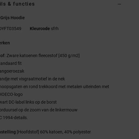
ils & functies
Grijs Hoodie
DYFT03549
Kleurcode
sfrh
rken
tof:
Zware katoenen fleecestof [450 g/m2]
tandaard fit
angoeroezak
andje met visgraatmotief in de nek
noopsgaten en rond trekkoord met metalen uiteinden met
HOECO-logo
wart DC-label links op de borst
orduursel op de zoom van de linkermouw
C 1994-details.
stelling
[Hoofdstof] 60% katoen, 40% polyester