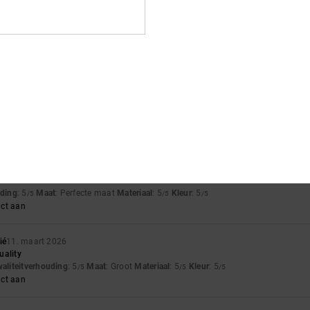
6
ric are of a very high quality
waliteitverhouding
: 5
Maat
: Perfecte maat
Materiaal
: 5
Kleur
: 5
/5
/5
/5
uct aan
6
. 40£ ....you can't get anything in that quality!!! Thick cotton...I love it. Waiting
waliteitverhouding
: 5
Maat
: Perfecte maat
Materiaal
: 5
Kleur
: 5
/5
/5
/5
uct aan
2026
uding
: 5
Maat
: Perfecte maat
Materiaal
: 5
Kleur
: 5
/5
/5
/5
uct aan
ié
11. maart 2026
uality
waliteitverhouding
: 5
Maat
: Groot
Materiaal
: 5
Kleur
: 5
/5
/5
/5
uct aan