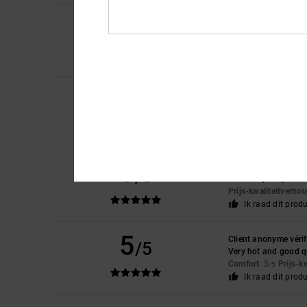
5
Isabelle
13. mei 202
/5
The stitching and fab
Comfort
: 5
Prijs-k
/5
Ik raad dit prod
5
Lukasz
13. april 202
/5
Great value for money
Comfort
: 5
Prijs-k
/5
Ik raad dit prod
5
Matthieu
19. maart 
/5
cut and quality
Prijs-kwaliteitverho
Ik raad dit prod
5
Client anonyme vérif
/5
Very hot and good q
Comfort
: 5
Prijs-k
/5
Ik raad dit prod