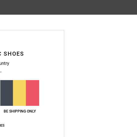
Gemiddelde score
4.8
/5
C SHOES
gebaseerd op
14 geverifieerde beoordelingen
sinds oktober 2025
untry
93% van onze klanten bevelen dit product aan
js-kwaliteitverhouding
Maat
Materia
4.4
4.8
Te klein
Te groot
BE SHIPPING ONLY
waliteitverhouding
: 4
Maat
: Groot
Materiaal
: 4
Kleur
: 4
/5
/5
/5
IES
uct aan