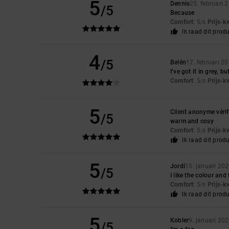
5
Dennis
25. februari 
/5
Because
Comfort
: 5
Prijs-k
/5
Ik raad dit prod
4
/5
Belén
17. februari 2
I’ve got it in grey, b
Comfort
: 5
Prijs-k
/5
5
Client anonyme vérif
/5
warm and cosy
Comfort
: 5
Prijs-k
/5
Ik raad dit prod
5
Jordi
15. januari 20
/5
I like the colour and
Comfort
: 5
Prijs-k
/5
Ik raad dit prod
5
Kobler
9. januari 20
/5