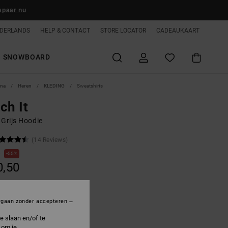
spaar nu
DERLANDS
HELP & CONTACT
STORE LOCATOR
CADEAUKAART
SNOWBOARD
ina
Heren
KLEDING
Sweatshirts
ch It
 Grijs Hoodie
(14 Reviews)
0
55%
0,50
ON SALE 25% EXTRA
rgaan zonder accepteren
e slaan en/of te
ight Heather Grey
 om je