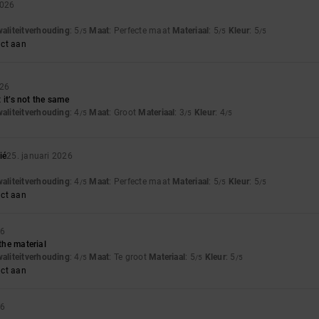
2026
waliteitverhouding
: 5
Maat
: Perfecte maat
Materiaal
: 5
Kleur
: 5
/5
/5
/5
uct aan
026
ut it’s not the same
waliteitverhouding
: 4
Maat
: Groot
Materiaal
: 3
Kleur
: 4
/5
/5
/5
ié
25. januari 2026
waliteitverhouding
: 4
Maat
: Perfecte maat
Materiaal
: 5
Kleur
: 5
/5
/5
/5
uct aan
26
 the material
waliteitverhouding
: 4
Maat
: Te groot
Materiaal
: 5
Kleur
: 5
/5
/5
/5
uct aan
26