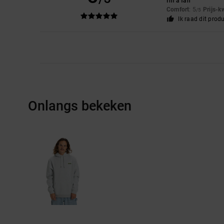
I'm a fan
Comfort
: 5
Prijs-k
/5
Ik raad dit prod
Onlangs bekeken