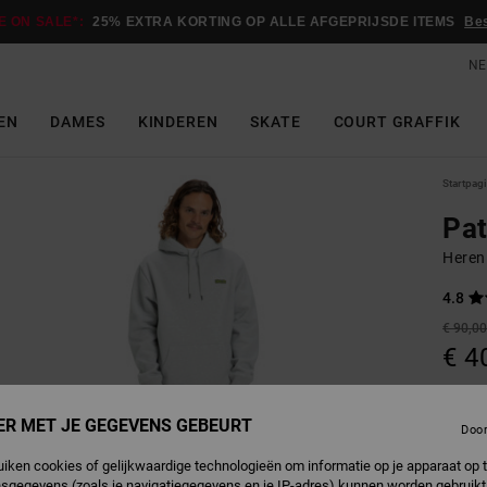
E ON SALE*:
25% EXTRA KORTING OP ALLE AFGEPRIJSDE ITEMS
Be
NE
EN
DAMES
KINDEREN
SKATE
COURT GRAFFIK
Startpag
Pat
Heren
4.8
€ 90,0
€ 4
SALE
SALE 
ER MET JE GEGEVENS GEBEURT
Doo
uiken cookies of gelijkwaardige technologieën om informatie op je apparaat op t
L
Kleur
sgegevens (zoals je navigatiegegevens en je IP-adres) kunnen worden gebruikt