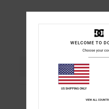
WELCOME TO D
Choose your co
Comfort
Pri
5.0
US SHIPPING ONLY
4
Heiko
25. juni 2026
/5
Because I'm nice
Comfort
: 5
Prijs-k
/5
VIEW ALL COUNTR
Ik raad dit prod