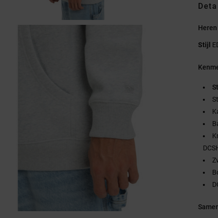
Deta
Heren 
Stijl
E
Kenme
S
S
K
B
K
DCS
Z
B
D
Samen