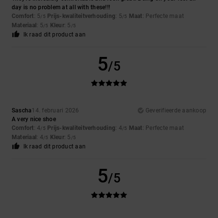
day is no problem at all with these!!!
Comfort
: 5
Prijs-kwaliteitverhouding
: 5
Maat
: Perfecte maat
/5
/5
Materiaal
: 5
Kleur
: 5
/5
/5
Ik raad dit product aan
5
/5
Sascha
14. februari 2026
Geverifieerde aankoop
A very nice shoe
Comfort
: 4
Prijs-kwaliteitverhouding
: 4
Maat
: Perfecte maat
/5
/5
Materiaal
: 4
Kleur
: 5
/5
/5
Ik raad dit product aan
5
/5