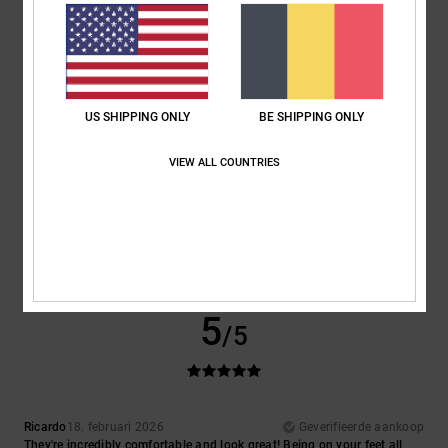
Comfort
: 5
Prijs-kwaliteitverhouding
: 5
Maat
: Perfecte maat
/5
/5
Materiaal
: 5
Kleur
: 5
/5
/5
Ik raad dit product aan
5
/5
US SHIPPING ONLY
BE SHIPPING ONLY
VIEW ALL COUNTRIES
Maximilian
19. februari 2026
Geverifieerde aankoop
THEY FIT VERY WELL AND ARE VERY COMFORTABLE
Comfort
: 5
Prijs-kwaliteitverhouding
: 5
Maat
: Perfecte maat
/5
/5
Materiaal
: 5
Kleur
: 5
/5
/5
Ik raad dit product aan
5
/5
Ricardo
18. februari 2026
Geverifieerde aankoop
They're incredibly comfortable and look great! Being on your feet all