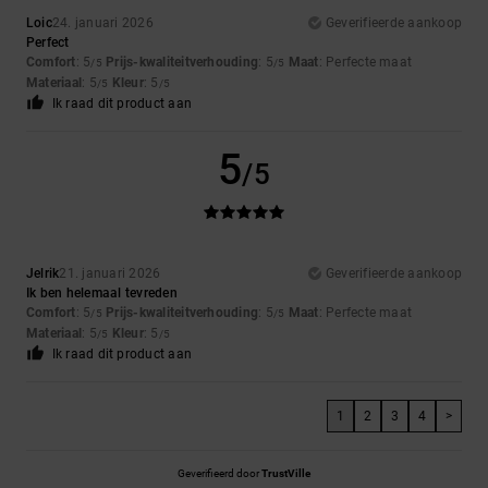
Loic
24. januari 2026
Geverifieerde aankoop
Perfect
Comfort
: 5
Prijs-kwaliteitverhouding
: 5
Maat
: Perfecte maat
/5
/5
Materiaal
: 5
Kleur
: 5
/5
/5
Ik raad dit product aan
5
/5
Jelrik
21. januari 2026
Geverifieerde aankoop
Ik ben helemaal tevreden
Comfort
: 5
Prijs-kwaliteitverhouding
: 5
Maat
: Perfecte maat
/5
/5
Materiaal
: 5
Kleur
: 5
/5
/5
Ik raad dit product aan
1
2
3
4
>
Geverifieerd door
TrustVille