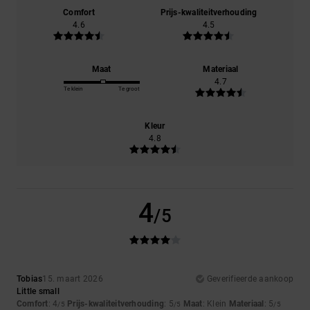
Comfort
Prijs-kwaliteitverhouding
4.6
4.5
Maat
Materiaal
4.7
Te klein
Te groot
Kleur
4.8
4
/5
Tobias
15. maart 2026
Geverifieerde aankoop
Little small
Comfort
: 4
Prijs-kwaliteitverhouding
: 5
Maat
: Klein
Materiaal
: 5
/5
/5
/5