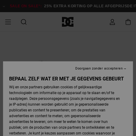
Ga
naar
SALE ON SALE*:
25% EXTRA KORTING OP ALLE AFGEPRIJSDE 
Productinformatie
SALE
HEREN SALE
ESSENTIALS
ESSENTIALS
ESSENTIALS
SKATESHOP
SNOWBOARDSHOP
français
Toegang tot
Schoenen
Schoenen
Sale schoenen
Stag
Astrix
Nieuwe
Nieuwe
Petten &
Chelsea
Pixie
Nieuwe
Snowboardjassen
Court Graffik
Nieuwe
Nieuwe
Petten &
Skateschoenen
Team
Snowboardjassen
Snowboardschoen
Boots
mijn bestelling
Collectie
Collectie
hoeden
Collectie
Collectie
Collectie
hoeden
HEREN
DAMES SALE
HIGHLIGHTS
HIGHLIGHTS
SCHOENEN
GEMEENSCHAP
DAMES
Nederlands
Kleding
Snow
Kleding
Court Graffik
Ducati
Court Graffik
Astrix
Snowboardbroeken
Pure
Alles
Snowboardbroeken
Snowboardjassen
Snowboardjassen
Levering
SNOWBOARDSHOP
Skateschoenen
Sweatshirts
Mutsen
Sneakers
Skate
T-Shirts
Mutsen
weergeven
Doorgaan zonder accepteren
DAMES
KINDEREN
SCHOENEN
SCHOENEN
KLEDING
Accessoires
Sale
Lynx
DC Command
View All
DC Command
Alles
Stag
Snowboardschoen
Snowboardbroeken
Snowboardbroeken
BEPAAL ZELF WAT ER MET JE GEGEVENS GEBEURT
Retouren
SALE
KINDEREN
accessoires
Sneakers
T-Shirts
Tassen &
Skate
weergeven
Baby schoenen
Hoodies &
Tassen &
Wij en onze partners gebruiken cookies of gelijkwaardige
SNOWBOARDSHOP
rugzakken
sweatshirts
rugzakken
technologieën om informatie op je apparaat op te slaan en/of te
KINDEREN
KLEDING
KLEDING
ACCESSOIRES
SNOW
Pure
Manteca
Manteca
Winterlaarzen
Accessoires
Mutsen
raadplegen. Deze persoonsgegevens (zoals je navigatiegegevens en
Betaling
Sale snow-
Slippers
Overhemden
Slippers
Sneakers
je IP-adres) kunnen worden gebruikt om je gepersonaliseerde
artikelen
Alles
Jasjes &
Alles
publicaties en content te presenteren; om de prestaties van
SKATE
ACCESSOIRES
T-Shirts
Net
Construct
Best Sellers
Polair fleeces
Alles
Alles
weergeven
jassen
weergeven
advertenties en content te meten; om gepersonaliseerde
Giftcard
Winterlaarzen
Jeans
Snowboardschoen
Alles
& softshells
weergeven
weergeven
advertenties te leveren; om meer te weten te komen over hun
Jasjes &
weergeven
publiek; om de producten van onze partners te ontwikkelen en te
COURT
Jasjes &
Alles
Ascend
jassen
Overhemden
verbeteren. Je kunt je keuzes aanpassen om cookies waarvoor je
Quiksilver
GRAFFIK
jassen
weergeven
Snowboardschoen
Jasjes &
Unisex
Mutsen