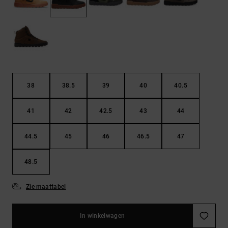
FAQ
Riemen &
bekijken
portemonnees
38
38.5
39
40
40.5
41
42
42.5
43
44
44.5
45
46
46.5
47
48.5
Zie maattabel
In winkelwagen