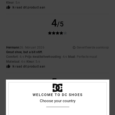
Kleur
: 5
/5
Ik raad dit product aan
4
/5
Hermann
26. februari 2026
Geverifieerde aankoop
Great shoe, but a bit stiff.
Comfort
: 4
Prijs-kwaliteitverhouding
: 4
Maat
: Perfecte maat
/5
/5
Materiaal
: 4
Kleur
: 5
/5
/5
Ik raad dit product aan
5
/5
WELCOME TO DC SHOES
Choose your country
CAROLINE
24. februari 2026
Geverifieerde aankoop
Well made, fab price