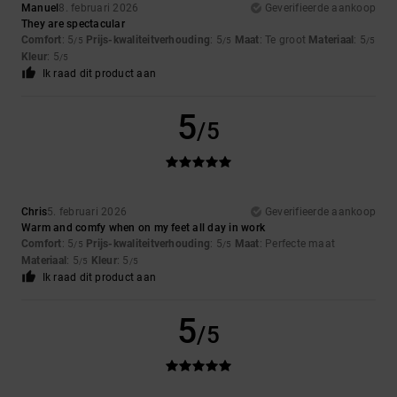
Manuel
8. februari 2026
Geverifieerde aankoop
They are spectacular
Comfort
: 5
Prijs-kwaliteitverhouding
: 5
Maat
: Te groot
Materiaal
: 5
/5
/5
/5
Kleur
: 5
/5
Ik raad dit product aan
5
/5
Chris
5. februari 2026
Geverifieerde aankoop
Warm and comfy when on my feet all day in work
Comfort
: 5
Prijs-kwaliteitverhouding
: 5
Maat
: Perfecte maat
/5
/5
Materiaal
: 5
Kleur
: 5
/5
/5
Ik raad dit product aan
5
/5