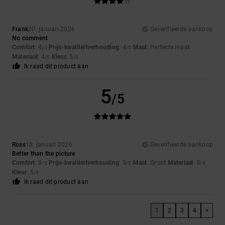
Frank
20. januari 2026
Geverifieerde aankoop
No comment
Comfort
: 4
Prijs-kwaliteitverhouding
: 4
Maat
: Perfecte maat
/5
/5
Materiaal
: 4
Kleur
: 5
/5
/5
Ik raad dit product aan
5
/5
Ross
18. januari 2026
Geverifieerde aankoop
Better than the picture
Comfort
: 5
Prijs-kwaliteitverhouding
: 5
Maat
: Groot
Materiaal
: 5
/5
/5
/5
Kleur
: 5
/5
Ik raad dit product aan
1
2
3
4
>