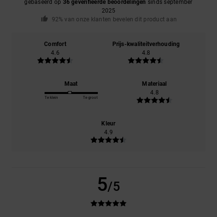
gebaseerd op
36 geverifieerde beoordelingen
sinds september
2025
92% van onze klanten bevelen dit product aan
Comfort
Prijs-kwaliteitverhouding
4.6
4.8
Maat
Materiaal
4.8
Te klein
Te groot
Kleur
4.9
5
/5