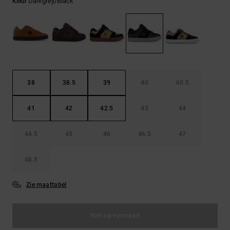
FAQ
Darkgrey/black
Kleur
Riemen &
bekijken
portemonnees
38
38.5
39
40
40.5
41
42
42.5
43
44
44.5
45
46
46.5
47
48.5
Zie maattabel
Niet op voorraad