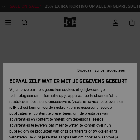
Ga
naar
SALE ON SALE*:
25% EXTRA KORTING OP ALLE AFGEPRIJSDE 
Productinformatie
SALE
HEREN SALE
ESSENTIALS
ESSENTIALS
ESSENTIALS
SKATESHOP
SNOWBOARDSHOP
français
Toegang tot
Schoenen
Schoenen
Sale schoenen
Stag
Astrix
Nieuwe
Nieuwe
Petten &
Chelsea
Pixie
Nieuwe
Snowboardjassen
Court Graffik
Nieuwe
Nieuwe
Petten &
Skateschoenen
Team
Snowboardjassen
Snowboardschoen
Boots
mijn bestelling
Collectie
Collectie
hoeden
Collectie
Collectie
Collectie
hoeden
HEREN
DAMES SALE
HIGHLIGHTS
HIGHLIGHTS
SCHOENEN
GEMEENSCHAP
DAMES
Nederlands
Kleding
Snow
Kleding
Court Graffik
Ducati
Court Graffik
Astrix
Snowboardbroeken
Pure
Alles
Snowboardbroeken
Snowboardjassen
Snowboardjassen
Levering
SNOWBOARDSHOP
Skateschoenen
Sweatshirts
Mutsen
Sneakers
Skate
T-Shirts
Mutsen
weergeven
Doorgaan zonder accepteren
DAMES
KINDEREN
SCHOENEN
SCHOENEN
KLEDING
Accessoires
Sale
Lynx
DC Command
View All
DC Command
Alles
Stag
Snowboardschoen
Snowboardbroeken
Snowboardbroeken
BEPAAL ZELF WAT ER MET JE GEGEVENS GEBEURT
Retouren
SALE
KINDEREN
accessoires
Sneakers
T-Shirts
Tassen &
Skate
weergeven
Baby schoenen
Hoodies &
Tassen &
Wij en onze partners gebruiken cookies of gelijkwaardige
SNOWBOARDSHOP
rugzakken
sweatshirts
rugzakken
technologieën om informatie op je apparaat op te slaan en/of te
KINDEREN
KLEDING
KLEDING
ACCESSOIRES
SNOW
Pure
Manteca
Manteca
Winterlaarzen
Accessoires
Mutsen
raadplegen. Deze persoonsgegevens (zoals je navigatiegegevens en
Betaling
Sale snow-
Slippers
Overhemden
Slippers
Sneakers
je IP-adres) kunnen worden gebruikt om je gepersonaliseerde
artikelen
Alles
Jasjes &
Alles
publicaties en content te presenteren; om de prestaties van
SKATE
ACCESSOIRES
T-Shirts
Net
Construct
Best Sellers
Polair fleeces
Alles
Alles
weergeven
jassen
weergeven
advertenties en content te meten; om gepersonaliseerde
Giftcard
Winterlaarzen
Jeans
Snowboardschoen
Alles
& softshells
weergeven
weergeven
advertenties te leveren; om meer te weten te komen over hun
Jasjes &
weergeven
publiek; om de producten van onze partners te ontwikkelen en te
COURT
Jasjes &
Alles
Ascend
jassen
Overhemden
verbeteren. Je kunt je keuzes aanpassen om cookies waarvoor je
Quiksilver
GRAFFIK
jassen
weergeven
Snowboardschoen
Jasjes &
Unisex
Mutsen