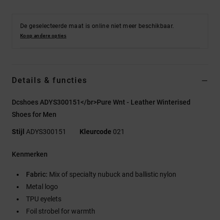
De geselecteerde maat is online niet meer beschikbaar.
Koop andere opties
Details & functies
Dcshoes ADYS300151</br>Pure Wnt - Leather Winterised
Shoes for Men
Stijl
ADYS300151
Kleurcode
021
Kenmerken
Fabric:
Mix of specialty nubuck and ballistic nylon
Metal logo
TPU eyelets
Foil strobel for warmth