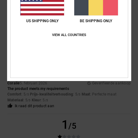
Ivan
5. februari 2026
Geverifieerde aankoop
Objectively speaking, they are good quality. Compared to the exact
length of the foot in centimetres, they run small.
US SHIPPING ONLY
BE SHIPPING ONLY
Comfort
: 3
Prijs-kwaliteitverhouding
: 5
Maat
: Klein
Materiaal
: 5
/5
/5
/5
Kleur
: 5
/5
VIEW ALL COUNTRIES
Ik raad dit product aan
5
/5
Coralie
5. februari 2026
Geverifieerde aankoop
The product meets my requirements
Comfort
: 5
Prijs-kwaliteitverhouding
: 5
Maat
: Perfecte maat
/5
/5
Materiaal
: 5
Kleur
: 5
/5
/5
Ik raad dit product aan
1
/5