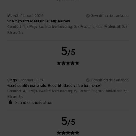
Marc
3. februari 2026
Geverifieerde aankoop
fine if your feet are unusually narrow
Comfort
: 1
Prijs-kwaliteitverhouding
: 3
Maat
: Te klein
Materiaal
: 3
/5
/5
/5
Kleur
: 3
/5
5
/5
Diego
1. februari 2026
Geverifieerde aankoop
Good quality materials. Good fit. Good value for money.
Comfort
: 4
Prijs-kwaliteitverhouding
: 5
Maat
: Te groot
Materiaal
: 5
/5
/5
/5
Kleur
: 5
/5
Ik raad dit product aan
5
/5