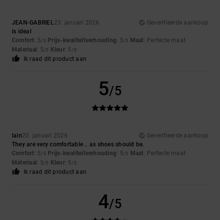
JEAN-GABRIEL
23. januari 2026
Geverifieerde aankoop
is ideal
Comfort
: 5
Prijs-kwaliteitverhouding
: 5
Maat
: Perfecte maat
/5
/5
Materiaal
: 5
Kleur
: 5
/5
/5
Ik raad dit product aan
5
/5
Iain
20. januari 2026
Geverifieerde aankoop
They are very comfortable .. as shoes should be.
Comfort
: 5
Prijs-kwaliteitverhouding
: 5
Maat
: Perfecte maat
/5
/5
Materiaal
: 5
Kleur
: 5
/5
/5
Ik raad dit product aan
4
/5