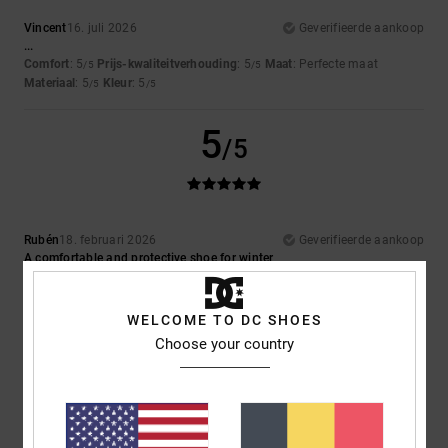
Vincent
16. juli 2026
Geverifieerde aankoop
...
Comfort
: 5
Prijs-kwaliteitverhouding
: 5
Maat
: Perfecte maat
/5
/5
Materiaal
: 5
Kleur
: 5
/5
/5
5
/5
Rubén
18. februari 2026
Geverifieerde aankoop
A comfortable and protective shoe for winter
Comfort
: 5
Prijs-kwaliteitverhouding
: 5
Maat
: Perfecte maat
/5
/5
Materiaal
: 5
Kleur
: 5
/5
/5
Ik raad dit product aan
WELCOME TO DC SHOES
Choose your country
4
/5