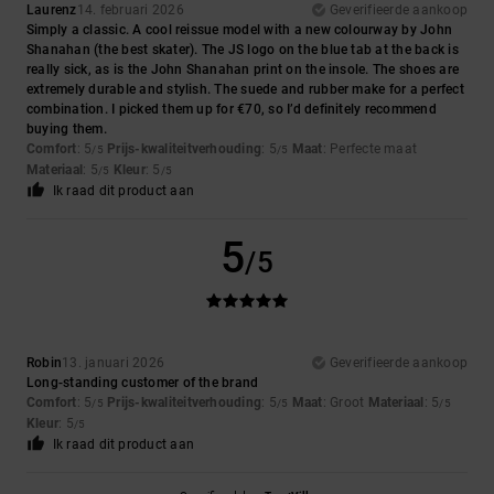
Laurenz
14. februari 2026
Geverifieerde aankoop
Simply a classic. A cool reissue model with a new colourway by John
Shanahan (the best skater). The JS logo on the blue tab at the back is
really sick, as is the John Shanahan print on the insole. The shoes are
extremely durable and stylish. The suede and rubber make for a perfect
combination. I picked them up for €70, so I’d definitely recommend
buying them.
Comfort
: 5
Prijs-kwaliteitverhouding
: 5
Maat
: Perfecte maat
/5
/5
Materiaal
: 5
Kleur
: 5
/5
/5
Ik raad dit product aan
5
/5
Robin
13. januari 2026
Geverifieerde aankoop
Long-standing customer of the brand
Comfort
: 5
Prijs-kwaliteitverhouding
: 5
Maat
: Groot
Materiaal
: 5
/5
/5
/5
Kleur
: 5
/5
Ik raad dit product aan