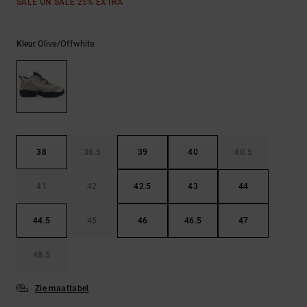
FAQ
SALE ON SALE 25% EXTRA
Riemen &
bekijken
portemonnees
Olive/offwhite
Kleur
38
38.5
39
40
40.5
41
42
42.5
43
44
44.5
45
46
46.5
47
48.5
Zie maattabel