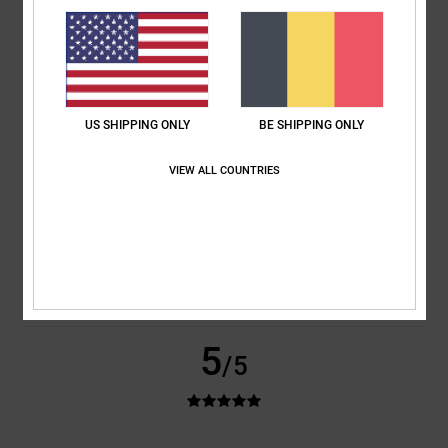
2026
100% van onze klanten bevelen dit product aan
Comfort
Prijs-kwaliteitverhouding
5.0
5.0
US SHIPPING ONLY
BE SHIPPING ONLY
Maat
Materiaal
VIEW ALL COUNTRIES
5.0
Te klein
Te groot
Kleur
5.0
5
/5