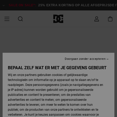
Ga
naar
SALE ON SALE*:
25% EXTRA KORTING OP ALLE AFGEPRIJSDE ITE
Productinformatie
SALE
HEREN SALE
ESSENTIALS
ESSENTIALS
ESSENTIALS
SKATESHOP
SNOWBOARDSHOP
français
Toegang tot
Schoenen
Schoenen
Sale schoenen
Stag
Astrix
Nieuwe
Nieuwe
Petten &
Chelsea
Pixie
Nieuwe
Snowboardjassen
Court Graffik
Nieuwe
Nieuwe
Petten &
Skateschoenen
Team
Snowboardjassen
Snowboardschoen
Boots
mijn bestelling
Collectie
Collectie
hoeden
Collectie
Collectie
Collectie
hoeden
HEREN
DAMES SALE
HIGHLIGHTS
HIGHLIGHTS
SCHOENEN
GEMEENSCHAP
DAMES
Nederlands
Kleding
Snow
Kleding
Court Graffik
Ducati
Court Graffik
Astrix
Snowboardbroeken
Pure
Alles
Snowboardbroeken
Snowboardjassen
Snowboardjassen
Levering
SNOWBOARDSHOP
Skateschoenen
Sweatshirts
Mutsen
Sneakers
Skate
T-Shirts
Mutsen
weergeven
Doorgaan zonder accepteren
DAMES
KINDEREN
SCHOENEN
SCHOENEN
KLEDING
Accessoires
Sale
Lynx
DC Command
View All
DC Command
Alles
Stag
Snowboardschoen
Snowboardbroeken
Snowboardbroeken
BEPAAL ZELF WAT ER MET JE GEGEVENS GEBEURT
Retouren
SALE
KINDEREN
accessoires
Sneakers
T-Shirts
Tassen &
Skate
weergeven
Baby schoenen
Hoodies &
Tassen &
Wij en onze partners gebruiken cookies of gelijkwaardige
SNOWBOARDSHOP
rugzakken
sweatshirts
rugzakken
technologieën om informatie op je apparaat op te slaan en/of te
KINDEREN
KLEDING
KLEDING
ACCESSOIRES
SNOW
Pure
Manteca
Manteca
Winterlaarzen
Accessoires
Mutsen
raadplegen. Deze persoonsgegevens (zoals je navigatiegegevens en
Betaling
Sale snow-
Slippers
Overhemden
Slippers
Sneakers
je IP-adres) kunnen worden gebruikt om je gepersonaliseerde
artikelen
Alles
Jasjes &
Alles
publicaties en content te presenteren; om de prestaties van
SKATE
ACCESSOIRES
T-Shirts
Net
Construct
Best Sellers
Polair fleeces
Alles
Alles
weergeven
jassen
weergeven
advertenties en content te meten; om gepersonaliseerde
Giftcard
Winterlaarzen
Jeans
Snowboardschoen
Alles
& softshells
weergeven
weergeven
advertenties te leveren; om meer te weten te komen over hun
Jasjes &
weergeven
publiek; om de producten van onze partners te ontwikkelen en te
COURT
Jasjes &
Alles
Ascend
jassen
Overhemden
verbeteren. Je kunt je keuzes aanpassen om cookies waarvoor je
Quiksilver
GRAFFIK
jassen
weergeven
Snowboardschoen
Jasjes &
Unisex
Mutsen