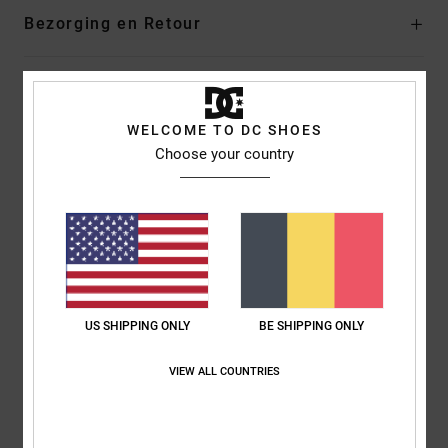
Bezorging en Retour
Reviews van klanten
WELCOME TO DC SHOES
Choose your country
Gemiddelde score
4.0
/5
gebaseerd op
1 geverifieerde beoordelingen
sinds juni 2026
0% van onze klanten bevelen dit product aan
US SHIPPING ONLY
BE SHIPPING ONLY
Comfort
Prijs-kwaliteitverhouding
VIEW ALL COUNTRIES
5.0
4.0
Maat
Materiaal