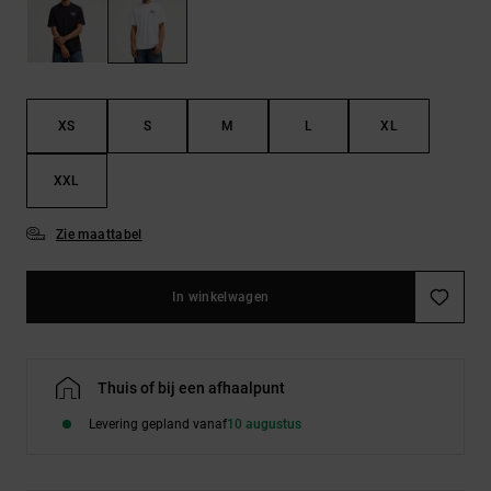
FAQ
Riemen &
bekijken
portemonnees
XS
S
M
L
XL
XXL
Zie maattabel
In winkelwagen
Thuis of bij een afhaalpunt
Levering gepland vanaf
10 augustus