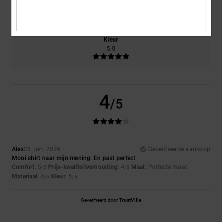
4.0
Te klein
Te groot
Kleur
5.0
4
/5
Alex
28. juni 2026
Geverifieerde aankoop
Mooi shirt naar mijn mening. En past perfect
Comfort
: 5
Prijs-kwaliteitverhouding
: 4
Maat
: Perfecte maat
/5
/5
Materiaal
: 4
Kleur
: 5
/5
/5
Geverifieerd door
TrustVille