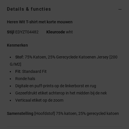
Details & functies
Heren Wit T-shirt met korte mouwen
Stijl
EDYZT04482
Kleurcode
wht
Kenmerken
Stof:
75% Katoen, 25% Gerecyclede Katoenen Jersey [200
G/M2]
Fit:
Standaard Fit
Ronde hals
Digitale en puff-prints op de linkerborst en rug
Gezeefdrukt etiket achterop in het midden bij de nek
Verticaal etiket op de zoom
Samenstelling
[Hoofdstof] 75% katoen, 25% gerecycled katoen