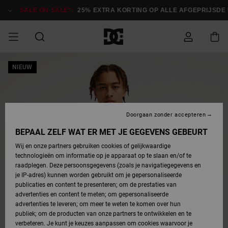
Ga
naar
SALE ON SALE*:
25% EXTRA KORTING OP ALLE AFGEPRIJSDE IT
Productinformatie
SALE
NIEUW
HEREN SALE
ESSENTIALS
ESSENTIALS
ESSENTIALS
SKATESHOP
SNOWBOARDSHOP
français
Toegang tot
Schoenen
Schoenen
Sale schoenen
Stag
Astrix
Nieuwe
Nieuwe
Petten &
Chelsea
Pixie
Nieuwe
Snowboardjassen
Court Graffik
Nieuwe
Nieuwe
Petten &
Skateschoenen
Team
Snowboardjassen
Snowboardschoen
Boots
mijn bestelling
Collectie
Collectie
hoeden
Collectie
Collectie
Collectie
hoeden
HEREN
DAMES SALE
HIGHLIGHTS
HIGHLIGHTS
SCHOENEN
GEMEENSCHAP
DAMES
Nederlands
Kleding
Snow
Kleding
Court Graffik
Ducati
Court Graffik
Astrix
Snowboardbroeken
Pure
Alles
Snowboardbroeken
Snowboardjassen
Snowboardjassen
Levering
SNOWBOARDSHOP
Skateschoenen
Sweatshirts
Mutsen
Sneakers
Skate
T-Shirts
Mutsen
weergeven
Doorgaan zonder accepteren
DAMES
KINDEREN
SCHOENEN
SCHOENEN
KLEDING
Accessoires
Sale
Lynx
DC Command
View All
DC Command
Alles
Stag
Snowboardschoen
Snowboardbroeken
Snowboardbroeken
BEPAAL ZELF WAT ER MET JE GEGEVENS GEBEURT
Retouren
SALE
KINDEREN
accessoires
Sneakers
T-Shirts
Tassen &
Skate
weergeven
Baby schoenen
Hoodies &
Tassen &
Wij en onze partners gebruiken cookies of gelijkwaardige
SNOWBOARDSHOP
rugzakken
sweatshirts
rugzakken
technologieën om informatie op je apparaat op te slaan en/of te
KINDEREN
KLEDING
KLEDING
ACCESSOIRES
SNOW
Pure
Manteca
Manteca
Winterlaarzen
Accessoires
Mutsen
raadplegen. Deze persoonsgegevens (zoals je navigatiegegevens en
Betaling
Sale snow-
Slippers
Overhemden
Slippers
Sneakers
je IP-adres) kunnen worden gebruikt om je gepersonaliseerde
artikelen
Alles
Jasjes &
Alles
publicaties en content te presenteren; om de prestaties van
SKATE
ACCESSOIRES
T-Shirts
Net
Construct
Best Sellers
Polair fleeces
Alles
Alles
weergeven
jassen
weergeven
advertenties en content te meten; om gepersonaliseerde
Giftcard
Winterlaarzen
Jeans
Snowboardschoen
Alles
& softshells
weergeven
weergeven
advertenties te leveren; om meer te weten te komen over hun
Jasjes &
weergeven
publiek; om de producten van onze partners te ontwikkelen en te
COURT
Jasjes &
Alles
Ascend
jassen
Overhemden
verbeteren. Je kunt je keuzes aanpassen om cookies waarvoor je
Quiksilver
GRAFFIK
jassen
weergeven
Snowboardschoen
Jasjes &
Unisex
Mutsen