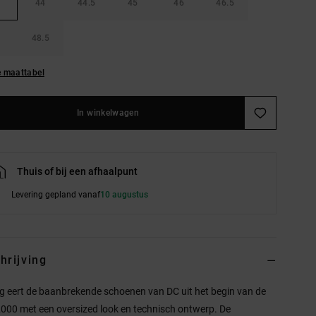
44
44.5
45
46
46.5
48.5
e maattabel
In winkelwagen
Thuis of bij een afhaalpunt
Levering gepland vanaf
10 augustus
hrijving
g eert de baanbrekende schoenen van DC uit het begin van de
2000 met een oversized look en technisch ontwerp. De