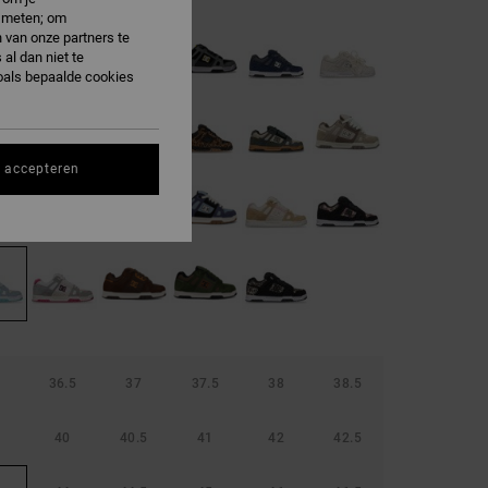
e meten; om
 van onze partners te
al dan niet te
oals bepaalde cookies
s accepteren
36.5
37
37.5
38
38.5
40
40.5
41
42
42.5