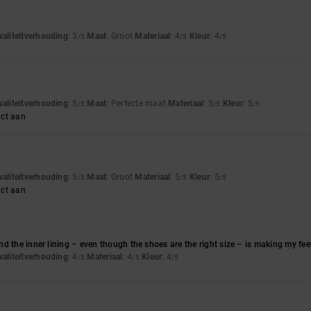
waliteitverhouding
: 3
Maat
: Groot
Materiaal
: 4
Kleur
: 4
/5
/5
/5
waliteitverhouding
: 5
Maat
: Perfecte maat
Materiaal
: 5
Kleur
: 5
/5
/5
/5
uct aan
waliteitverhouding
: 5
Maat
: Groot
Materiaal
: 5
Kleur
: 5
/5
/5
/5
uct aan
d the inner lining – even though the shoes are the right size – is making my feet 
waliteitverhouding
: 4
Materiaal
: 4
Kleur
: 4
/5
/5
/5