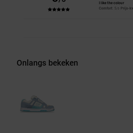
I like the colour
Comfort
: 5
Prijs-k
/5
Onlangs bekeken