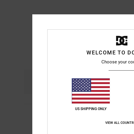
WELCOME TO D
Choose your co
Comfort
Pri
4.8
US SHIPPING ONLY
5
Michael
10. juli 2026
/5
Really comfortable a
Comfort
: 5
Prijs-k
/5
VIEW ALL COUNTR
Ik raad dit prod