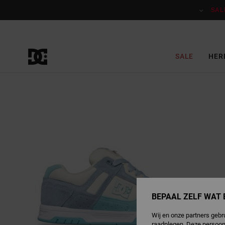
Ga
naar
SAL
Productinformatie
SALE
HER
BEPAAL ZELF WAT 
Wij en onze partners gebr
raadplegen. Deze persoon