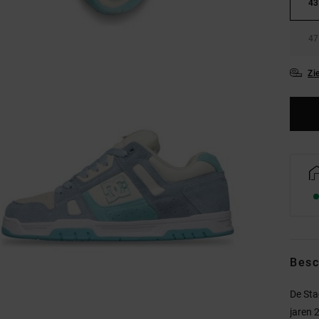
43
47
Zi
Besc
De Sta
jaren 