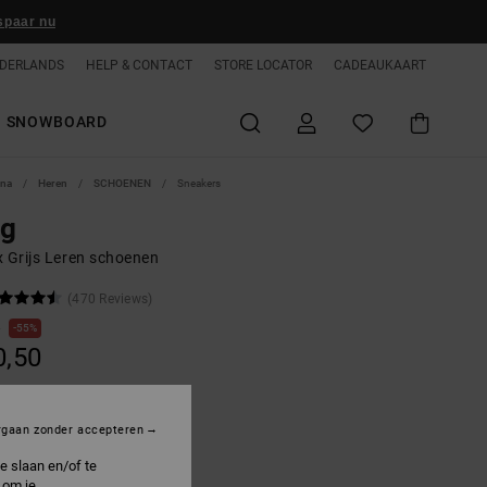
spaar nu
DERLANDS
HELP & CONTACT
STORE LOCATOR
CADEAUKAART
SNOWBOARD
ina
Heren
SCHOENEN
Sneakers
ag
x Grijs Leren schoenen
(470 Reviews)
0
55%
0,50
ON SALE 25% EXTRA
rgaan zonder accepteren
e slaan en/of te
rey/blue/white
 om je