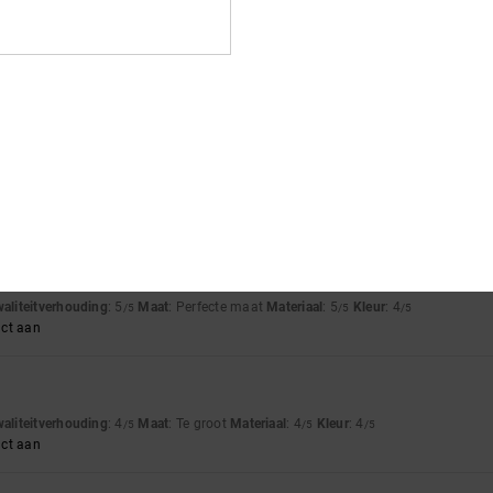
waliteitverhouding
: 5
Maat
: Perfecte maat
Materiaal
: 5
Kleur
: 5
/5
/5
/5
waliteitverhouding
: 5
Maat
: Perfecte maat
Materiaal
: 4
Kleur
: 5
/5
/5
/5
uct aan
waliteitverhouding
: 5
Maat
: Perfecte maat
Materiaal
: 5
Kleur
: 4
/5
/5
/5
uct aan
waliteitverhouding
: 4
Maat
: Te groot
Materiaal
: 4
Kleur
: 4
/5
/5
/5
uct aan