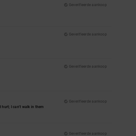
Geverifieerde aankoop
Geverifieerde aankoop
Geverifieerde aankoop
Geverifieerde aankoop
hurt; I can’t walk in them
Geverifieerde aankoop