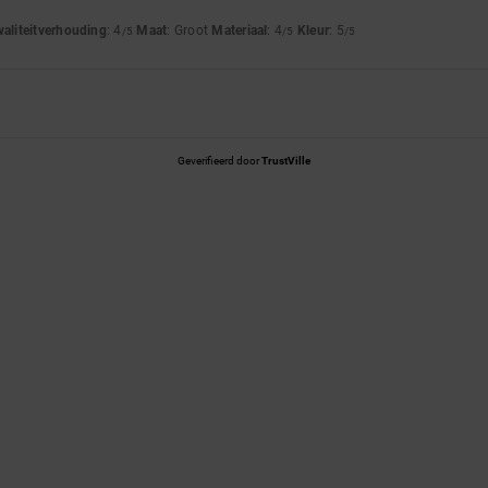
waliteitverhouding
: 4
Maat
: Groot
Materiaal
: 4
Kleur
: 5
/5
/5
/5
Geverifieerd door
TrustVille