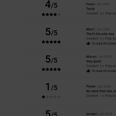
4
/5
Casa
8. juli 2026
Turcjr
Comfort
: 4
Prijs-k
/5
5
Marc
7. juli 2026
/5
That’s the only way
Comfort
: 5
Prijs-k
/5
Ik raad dit prod
5
Marco
6. juli 2026
/5
Very good
Comfort
: 5
Prijs-k
/5
Ik raad dit prod
1
/5
Pierre
6. juli 2026
No word from Sav, an
Comfort
: 1
Prijs-k
/5
5
/5
Iacopo
5. juli 2026