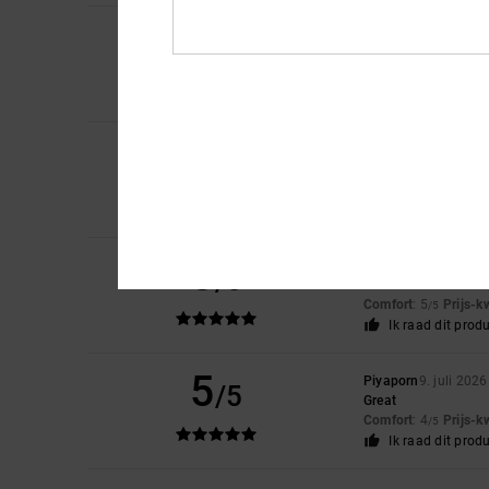
5
/5
Sharon
10. juli 2026
My son loves them
Comfort
: 5
Prijs-k
/5
5
Roxana
9. juli 2026
/5
Very good price
Comfort
: 4
Prijs-k
/5
Ik raad dit prod
5
Jorris
9. juli 2026
/5
Value on
Comfort
: 5
Prijs-k
/5
Ik raad dit prod
5
Piyaporn
9. juli 2026
/5
Great
Comfort
: 4
Prijs-k
/5
Ik raad dit prod