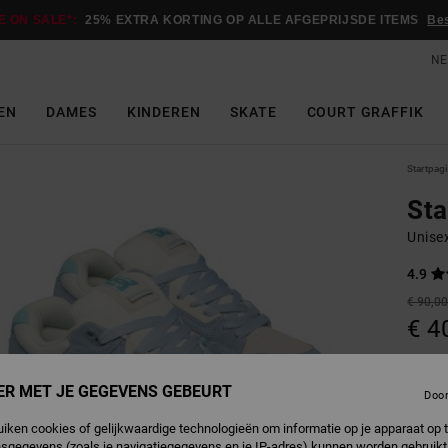
E ON SALE*:
25% EXTRA KORTING OP ALLE AFGEPRIJSDE ITEMS
Be
NE
EN
DAMES
KINDEREN
SKATE
COURT GRAFFIK
Startpag
St
Unise
4.9
€ 90,0
€ 4
SALE
SALE 
ER MET JE GEGEVENS GEBEURT
Doo
uiken cookies of gelijkwaardige technologieën om informatie op je apparaat op t
G
Kleur
sgegevens (zoals je navigatiegegevens en je IP-adres) kunnen worden gebruikt