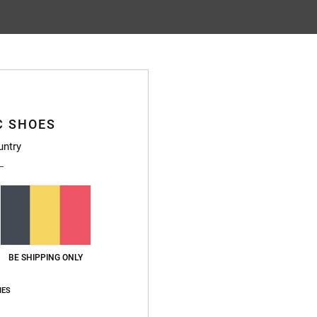
Gemiddelde score
4.9
/5
C SHOES
gebaseerd op
470 geverifieerde beoordelingen
sinds september 2025
untry
89% van onze klanten bevelen dit product aan
js-kwaliteitverhouding
Maat
Materia
4.7
4.8
Te klein
Te groot
BE SHIPPING ONLY
nd exactly what I was hoping for
waliteitverhouding
: 5
Maat
: Perfecte maat
Materiaal
: 5
Kleur
: 5
/5
/5
/5
IES
uct aan