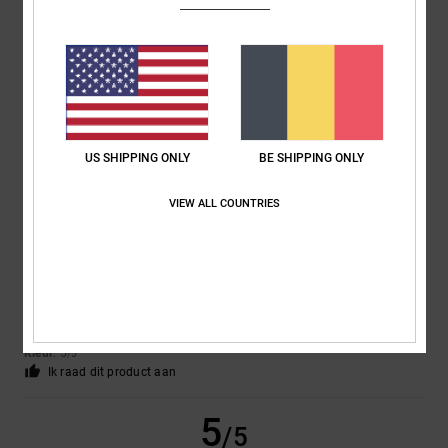
Alberto
6. juli 2026
Geverifieerde aankoop
A stylish and comfortable shoe
Comfort
: 5
Prijs-kwaliteitverhouding
: 4
Maat
: Perfecte maat
/5
/5
Materiaal
: 4
Kleur
: 4
/5
/5
US SHIPPING ONLY
BE SHIPPING ONLY
4
/5
VIEW ALL COUNTRIES
Víctor
2. juli 2026
Geverifieerde aankoop
I like it
Comfort
: 5
Prijs-kwaliteitverhouding
: 5
Maat
: Groot
Materiaal
: 4
/5
/5
/5
Kleur
: 5
/5
Ik raad dit product aan
5
/5