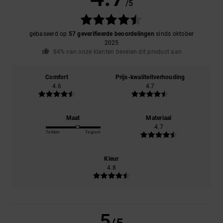
/5
gebaseerd op
57 geverifieerde beoordelingen
sinds oktober
2025
84% van onze klanten bevelen dit product aan
Comfort
Prijs-kwaliteitverhouding
4.6
4.7
Maat
Materiaal
4.7
Te klein
Te groot
Kleur
4.8
5