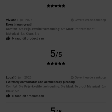
Viviana
1. juli 2026
Geverifieerde aankoop
Everything's great!
Comfort
: 5
Prijs-kwaliteitverhouding
: 5
Maat
: Perfecte maat
/5
/5
Materiaal
: 5
Kleur
: 5
/5
/5
Ik raad dit product aan
5
/5
Luca
30. juni 2026
Geverifieerde aankoop
Extremely comfortable and aesthetically pleasing
Comfort
: 5
Prijs-kwaliteitverhouding
: 5
Maat
: Te groot
Materiaal
: 5
/5
/5
/5
Kleur
: 5
/5
Ik raad dit product aan
5