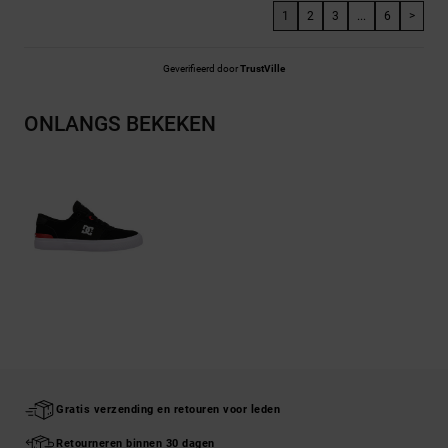
1
2
3
...
6
>
Geverifieerd door
TrustVille
ONLANGS BEKEKEN
Gratis verzending en retouren voor leden
Retourneren binnen 30 dagen