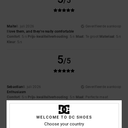
/5
Maite
8. juli 2026
Geverifieerde aankoop
I love them, and they’re really comfortable
Comfort
: 5
Prijs-kwaliteitverhouding
: 5
Maat
: Te groot
Materiaal
: 5
/5
/5
/5
Kleur
: 5
/5
5
/5
Sebastian
8. juli 2026
Geverifieerde aankoop
Enthusiasm
Comfort
: 5
Prijs-kwaliteitverhouding
: 5
Maat
: Perfecte maat
/5
/5
Materiaal
: 5
Kleur
: 5
/5
/5
Ik raad dit product aan
WELCOME TO DC SHOES
4
Choose your country
/5