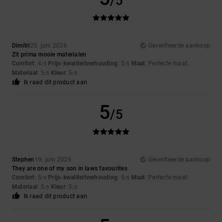
/5
Dimitri
25. juni 2026
Geverifieerde aankoop
Zit prima mooie materialen
Comfort
: 4
Prijs-kwaliteitverhouding
: 5
Maat
: Perfecte maat
/5
/5
Materiaal
: 5
Kleur
: 5
/5
/5
Ik raad dit product aan
5
/5
Stephen
19. juni 2026
Geverifieerde aankoop
They are one of my son in laws favourites
Comfort
: 5
Prijs-kwaliteitverhouding
: 5
Maat
: Perfecte maat
/5
/5
Materiaal
: 5
Kleur
: 5
/5
/5
Ik raad dit product aan