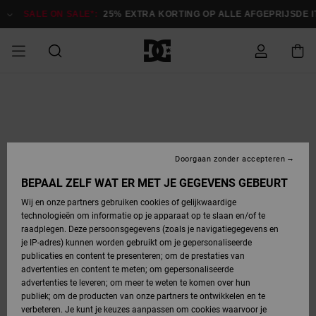
Ga
naar
SALE ON SALE*:
25% EXTRA KORTING OP ALLE AFGEPRIJSDE ITEM
Productinformatie
SALE
HEREN SALE
ESSENTIALS
ESSENTIALS
ESSENTIALS
SKATESHOP
SNOWBOARDSHOP
français
Toegang tot
Schoenen
Schoenen
Sale schoenen
Stag
Astrix
Nieuwe
Nieuwe
Petten &
Chelsea
Pixie
Nieuwe
Snowboardjassen
Court Graffik
Nieuwe
Nieuwe
Petten &
Skateschoenen
Team
Snowboardjassen
Snowboardschoen
Boots
mijn bestelling
Collectie
Collectie
hoeden
Collectie
Collectie
Collectie
hoeden
HEREN
DAMES SALE
HIGHLIGHTS
HIGHLIGHTS
SCHOENEN
GEMEENSCHAP
DAMES
Nederlands
Kleding
Snow
Kleding
Court Graffik
Ducati
Court Graffik
Astrix
Snowboardbroeken
Pure
Alles
Snowboardbroeken
Snowboardjassen
Snowboardjassen
Levering
SNOWBOARDSHOP
Skateschoenen
Sweatshirts
Mutsen
Sneakers
Skate
T-Shirts
Mutsen
weergeven
Doorgaan zonder accepteren
DAMES
KINDEREN
SCHOENEN
SCHOENEN
KLEDING
Accessoires
Sale
Lynx
DC Command
View All
DC Command
Alles
Stag
Snowboardschoen
Snowboardbroeken
Snowboardbroeken
BEPAAL ZELF WAT ER MET JE GEGEVENS GEBEURT
Retouren
SALE
KINDEREN
accessoires
Sneakers
T-Shirts
Tassen &
Skate
weergeven
Baby schoenen
Hoodies &
Tassen &
Wij en onze partners gebruiken cookies of gelijkwaardige
SNOWBOARDSHOP
rugzakken
sweatshirts
rugzakken
technologieën om informatie op je apparaat op te slaan en/of te
KINDEREN
KLEDING
KLEDING
ACCESSOIRES
SNOW
Pure
Manteca
Manteca
Winterlaarzen
Accessoires
Mutsen
raadplegen. Deze persoonsgegevens (zoals je navigatiegegevens en
Betaling
Sale snow-
Slippers
Overhemden
Slippers
Sneakers
je IP-adres) kunnen worden gebruikt om je gepersonaliseerde
artikelen
Alles
Jasjes &
Alles
publicaties en content te presenteren; om de prestaties van
SKATE
ACCESSOIRES
T-Shirts
Net
Construct
Best Sellers
Polair fleeces
Alles
Alles
weergeven
jassen
weergeven
advertenties en content te meten; om gepersonaliseerde
Giftcard
Winterlaarzen
Jeans
Snowboardschoen
Alles
& softshells
weergeven
weergeven
advertenties te leveren; om meer te weten te komen over hun
Jasjes &
weergeven
publiek; om de producten van onze partners te ontwikkelen en te
COURT
Jasjes &
Alles
Ascend
jassen
Overhemden
verbeteren. Je kunt je keuzes aanpassen om cookies waarvoor je
Quiksilver
GRAFFIK
jassen
weergeven
Snowboardschoen
Jasjes &
Unisex
Mutsen