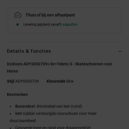
Thuis of bij een afhaalpunt
Levering gepland vanaf
8 augustus
Details & functies
Dcshoes ADYS300739</br>Teknic S - Skateschoenen voor
Heren
Stijl
ADYS300739
Kleurcode
bkw
Kenmerken
Bovendeel:
Bovendeel van leer (rund)
Met rubber verstevigde voorschoen voor meer
duurzaamheid
Gevoerde tong en rand voor draagcomfort