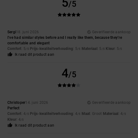
5
/5
Sergi
18. juni 2026
Geverifieerde aankoop
I’ve had similar styles before and I really like them, because they’re
comfortable and elegant
Comfort
: 5
Prijs-kwaliteitverhouding
: 5
Materiaal
: 5
Kleur
: 5
/5
/5
/5
/5
Ik raad dit product aan
4
/5
Christoper
14. juni 2026
Geverifieerde aankoop
Perfect
Comfort
: 4
Prijs-kwaliteitverhouding
: 4
Maat
: Groot
Materiaal
: 4
/5
/5
/5
Kleur
: 4
/5
Ik raad dit product aan