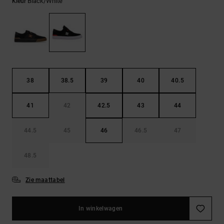
FAQ
Black/white
Kleur
Riemen &
bekijken
portemonnees
38
38.5
39
40
40.5
41
42
42.5
43
44
44.5
45
46
46.5
47
48.5
Zie maattabel
In winkelwagen