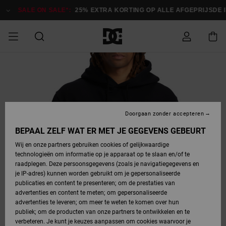
Ga
naar
SALE ON SALE*:
25% EXTRA KORTING OP ALLE AFGEPRIJSDE IT
Productinformatie
SALE
HEREN SALE
ESSENTIALS
ESSENTIALS
ESSENTIALS
SKATESHOP
SNOWBOARDSHOP
français
Toegang tot
Schoenen
Schoenen
Sale schoenen
Stag
Astrix
Nieuwe
Nieuwe
Petten &
Chelsea
Pixie
Nieuwe
Snowboardjassen
Court Graffik
Nieuwe
Nieuwe
Petten &
Skateschoenen
Team
Snowboardjassen
Snowboardschoen
Boots
mijn bestelling
Collectie
Collectie
hoeden
Collectie
Collectie
Collectie
hoeden
HEREN
DAMES SALE
HIGHLIGHTS
HIGHLIGHTS
SCHOENEN
GEMEENSCHAP
DAMES
Nederlands
Kleding
Snow
Kleding
Court Graffik
Ducati
Court Graffik
Astrix
Snowboardbroeken
Pure
Alles
Snowboardbroeken
Snowboardjassen
Snowboardjassen
Levering
SNOWBOARDSHOP
Skateschoenen
Sweatshirts
Mutsen
Sneakers
Skate
T-Shirts
Mutsen
weergeven
Doorgaan zonder accepteren
DAMES
KINDEREN
SCHOENEN
SCHOENEN
KLEDING
Accessoires
Sale
Lynx
DC Command
View All
DC Command
Alles
Stag
Snowboardschoen
Snowboardbroeken
Snowboardbroeken
BEPAAL ZELF WAT ER MET JE GEGEVENS GEBEURT
Retouren
SALE
KINDEREN
accessoires
Sneakers
T-Shirts
Tassen &
Skate
weergeven
Baby schoenen
Hoodies &
Tassen &
Wij en onze partners gebruiken cookies of gelijkwaardige
SNOWBOARDSHOP
rugzakken
sweatshirts
rugzakken
technologieën om informatie op je apparaat op te slaan en/of te
KINDEREN
KLEDING
KLEDING
ACCESSOIRES
SNOW
Pure
Manteca
Manteca
Winterlaarzen
Accessoires
Mutsen
raadplegen. Deze persoonsgegevens (zoals je navigatiegegevens en
Betaling
Sale snow-
Slippers
Overhemden
Slippers
Sneakers
je IP-adres) kunnen worden gebruikt om je gepersonaliseerde
artikelen
Alles
Jasjes &
Alles
publicaties en content te presenteren; om de prestaties van
SKATE
ACCESSOIRES
T-Shirts
Net
Construct
Best Sellers
Polair fleeces
Alles
Alles
weergeven
jassen
weergeven
advertenties en content te meten; om gepersonaliseerde
Giftcard
Winterlaarzen
Jeans
Snowboardschoen
Alles
& softshells
weergeven
weergeven
advertenties te leveren; om meer te weten te komen over hun
Jasjes &
weergeven
publiek; om de producten van onze partners te ontwikkelen en te
COURT
Jasjes &
Alles
Ascend
jassen
Overhemden
verbeteren. Je kunt je keuzes aanpassen om cookies waarvoor je
Quiksilver
GRAFFIK
jassen
weergeven
Snowboardschoen
Jasjes &
Unisex
Mutsen