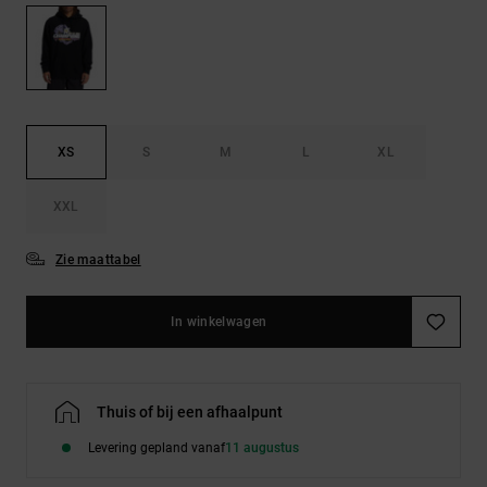
FAQ
Riemen &
bekijken
portemonnees
XS
S
M
L
XL
XXL
Zie maattabel
In winkelwagen
Thuis of bij een afhaalpunt
Levering gepland vanaf
11 augustus