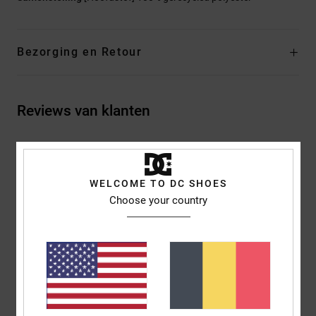
Bezorging en Retour
Reviews van klanten
Gemiddelde score
5.0
WELCOME TO DC SHOES
/5
Choose your country
gebaseerd op
2 geverifieerde beoordelingen
sinds maart 2026
50% van onze klanten bevelen dit product aan
Comfort
Prijs-kwaliteitverhouding
5.0
5.0