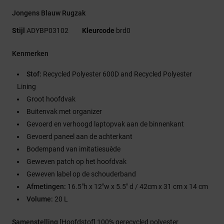
Jongens Blauw Rugzak
Stijl
ADYBP03102
Kleurcode
brd0
Kenmerken
Stof:
Recycled Polyester 600D and Recycled Polyester
Lining
Groot hoofdvak
Buitenvak met organizer
Gevoerd en verhoogd laptopvak aan de binnenkant
Gevoerd paneel aan de achterkant
Bodempand van imitatiesuède
Geweven patch op het hoofdvak
Geweven label op de schouderband
Afmetingen:
16.5"h x 12"w x 5.5" d / 42cm x 31 cm x 14 cm
Volume:
20 L
Samenstelling
[Hoofdstof] 100% gerecycled polyester