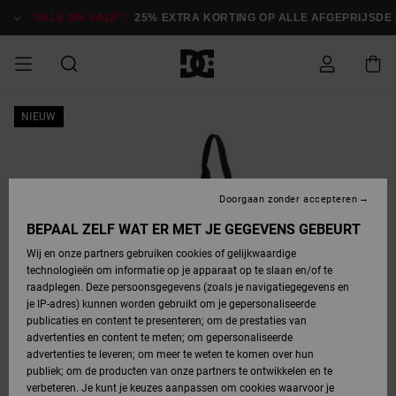
Ga
naar
SALE ON SALE*:
25% EXTRA KORTING OP ALLE AFGEPRIJSDE IT
Productinformatie
SALE
NIEUW
HEREN SALE
ESSENTIALS
ESSENTIALS
ESSENTIALS
SKATESHOP
SNOWBOARDSHOP
français
Toegang tot
Schoenen
Schoenen
Sale schoenen
Stag
Astrix
Nieuwe
Nieuwe
Petten &
Chelsea
Pixie
Nieuwe
Snowboardjassen
Court Graffik
Nieuwe
Nieuwe
Petten &
Skateschoenen
Team
Snowboardjassen
Snowboardschoen
Boots
mijn bestelling
Collectie
Collectie
hoeden
Collectie
Collectie
Collectie
hoeden
HEREN
DAMES SALE
HIGHLIGHTS
HIGHLIGHTS
SCHOENEN
GEMEENSCHAP
DAMES
Nederlands
Kleding
Snow
Kleding
Court Graffik
Ducati
Court Graffik
Astrix
Snowboardbroeken
Pure
Alles
Snowboardbroeken
Snowboardjassen
Snowboardjassen
Levering
SNOWBOARDSHOP
Skateschoenen
Sweatshirts
Mutsen
Sneakers
Skate
T-Shirts
Mutsen
weergeven
Doorgaan zonder accepteren
DAMES
KINDEREN
SCHOENEN
SCHOENEN
KLEDING
Accessoires
Sale
Lynx
DC Command
View All
DC Command
Alles
Stag
Snowboardschoen
Snowboardbroeken
Snowboardbroeken
BEPAAL ZELF WAT ER MET JE GEGEVENS GEBEURT
Retouren
SALE
KINDEREN
accessoires
Sneakers
T-Shirts
Tassen &
Skate
weergeven
Baby schoenen
Hoodies &
Tassen &
Wij en onze partners gebruiken cookies of gelijkwaardige
SNOWBOARDSHOP
rugzakken
sweatshirts
rugzakken
technologieën om informatie op je apparaat op te slaan en/of te
KINDEREN
KLEDING
KLEDING
ACCESSOIRES
SNOW
Pure
Manteca
Manteca
Winterlaarzen
Accessoires
Mutsen
raadplegen. Deze persoonsgegevens (zoals je navigatiegegevens en
Betaling
Sale snow-
Slippers
Overhemden
Slippers
Sneakers
je IP-adres) kunnen worden gebruikt om je gepersonaliseerde
artikelen
Alles
Jasjes &
Alles
publicaties en content te presenteren; om de prestaties van
SKATE
ACCESSOIRES
T-Shirts
Net
Construct
Best Sellers
Polair fleeces
Alles
Alles
weergeven
jassen
weergeven
advertenties en content te meten; om gepersonaliseerde
Giftcard
Winterlaarzen
Jeans
Snowboardschoen
Alles
& softshells
weergeven
weergeven
advertenties te leveren; om meer te weten te komen over hun
Jasjes &
weergeven
publiek; om de producten van onze partners te ontwikkelen en te
COURT
Jasjes &
Alles
Ascend
jassen
Overhemden
verbeteren. Je kunt je keuzes aanpassen om cookies waarvoor je
Quiksilver
GRAFFIK
jassen
weergeven
Snowboardschoen
Jasjes &
Unisex
Mutsen