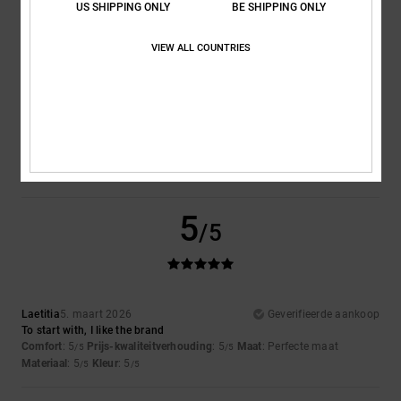
US SHIPPING ONLY
BE SHIPPING ONLY
Maat
Materiaal
VIEW ALL COUNTRIES
5.0
Te klein
Te groot
Kleur
5.0
5
/5
Laetitia
5. maart 2026
Geverifieerde aankoop
To start with, I like the brand
Comfort
: 5
Prijs-kwaliteitverhouding
: 5
Maat
: Perfecte maat
/5
/5
Materiaal
: 5
Kleur
: 5
/5
/5