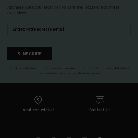
Abonnez-vous pour recevoir nos dernières actus et nos offres
exclusives.
S'INSCRIRE
(*) Offre valable en ligne pour les nouveaux inscrits - Conditions détaillées
disponibles dans l'email de bienvenue
Vind een winkel
Contact Us