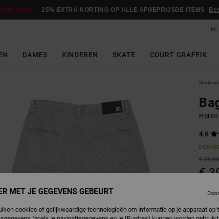
E ON SALE*:
25% EXTRA KORTING OP ALLE AFGEPRIJSDE ITEMS
Be
NE
EN
DAMES
KINDEREN
SKATE
COURT GRAFFIK
Startpag
Ba
Heren
4.6
ECO-B
€ 75,0
€ 3
SALE
ER MET JE GEGEVENS GEBEURT
Doo
SALE 
uiken cookies of gelijkwaardige technologieën om informatie op je apparaat op t
sgegevens (zoals je navigatiegegevens en je IP-adres) kunnen worden gebruikt