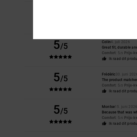
5
Arnaud
6. juli 2026
/5
Quality and fit
Comfort
: 5
Prijs-k
/5
Ik raad dit prod
5
Colin
4. juli 2026
/5
Great fit, durable an
Comfort
: 5
Prijs-k
/5
Ik raad dit prod
5
Frédéric
30. juni 202
/5
The product matches 
Comfort
: 5
Prijs-k
/5
Ik raad dit prod
5
Montse
15. juni 202
/5
Because that was wh
Comfort
: 5
Prijs-k
/5
Ik raad dit prod