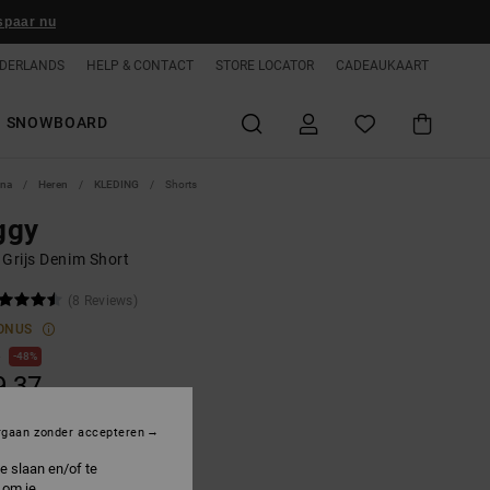
spaar nu
DERLANDS
HELP & CONTACT
STORE LOCATOR
CADEAUKAART
SNOWBOARD
ina
Heren
KLEDING
Shorts
ggy
 Grijs Denim Short
(8 Reviews)
ONUS
0
48%
9,37
rgaan zonder accepteren
ON SALE 25% EXTRA
e slaan en/of te
 om je