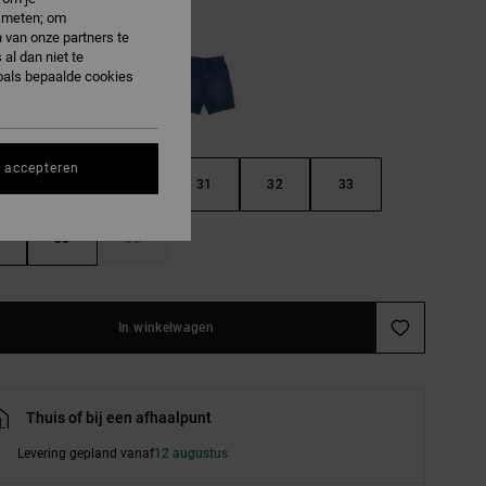
e meten; om
ild Dove
 van onze partners te
al dan niet te
oals bepaalde cookies
s accepteren
29
30
31
32
33
36
38
In winkelwagen
Thuis of bij een afhaalpunt
Levering gepland vanaf
12 augustus