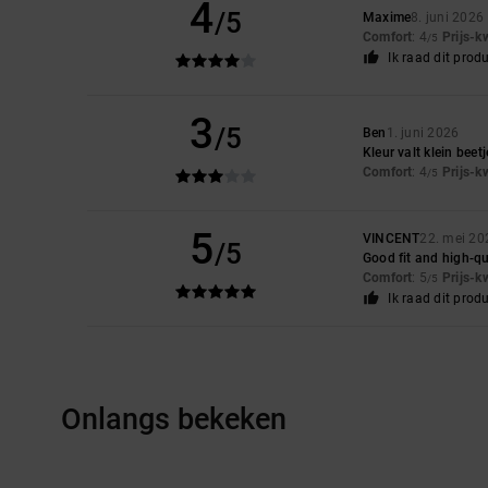
4
/5
Maxime
8. juni 2026
Comfort
: 4
Prijs-k
/5
Ik raad dit prod
3
/5
Ben
1. juni 2026
Kleur valt klein beet
Comfort
: 4
Prijs-k
/5
5
VINCENT
22. mei 20
/5
Good fit and high-qu
Comfort
: 5
Prijs-k
/5
Ik raad dit prod
Onlangs bekeken