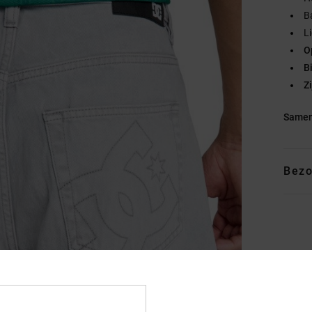
B
L
O
B
Z
Samen
Bezo