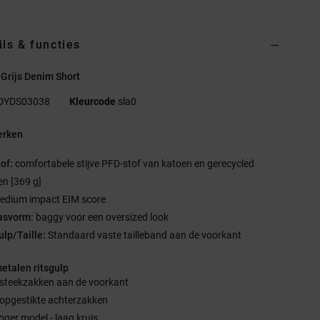
ils & functies
Grijs Denim Short
DYDS03038
Kleurcode
sla0
rken
tof:
comfortabele stijve PFD-stof van katoen en gerecycled
en [369 g]
edium impact EIM score
asvorm:
baggy voor een oversized look
ulp/Taille:
Standaard vaste tailleband aan de voorkant
metalen ritsgulp
 steekzakken aan de voorkant
 opgestikte achterzakken
oger model - laag kruis