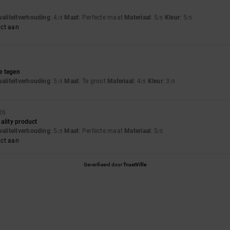
waliteitverhouding
: 4
Maat
: Perfecte maat
Materiaal
: 5
Kleur
: 5
/5
/5
/5
uct aan
je tegen
waliteitverhouding
: 5
Maat
: Te groot
Materiaal
: 4
Kleur
: 3
/5
/5
/5
26
ality product
waliteitverhouding
: 5
Maat
: Perfecte maat
Materiaal
: 5
/5
/5
uct aan
Geverifieerd door
TrustVille