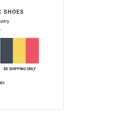
C SHOES
Gemiddelde score
untry
4.6
/5
gebaseerd op
8 geverifieerde beoordelingen
sinds mei 2026
75% van onze klanten bevelen dit product aan
BE SHIPPING ONLY
js-kwaliteitverhouding
Maat
Materia
IES
4.4
4.8
Te klein
Te groot
6
waliteitverhouding
: 3
Maat
: Perfecte maat
Materiaal
: 5
Kleur
: 5
/5
/5
/5