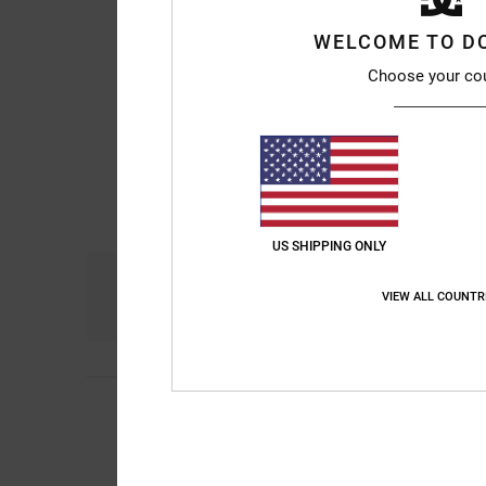
WELCOME TO D
Choose your co
US SHIPPING ONLY
Comfort
Pri
VIEW ALL COUNTR
4.8
5
/5
Trindande
7. juli 202
Like
Comfort
: 5
Prijs-k
/5