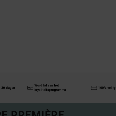
Word lid van het
n 30 dagen
100% veilig
loyaliteitsprogramma
RE PREMIÈRE