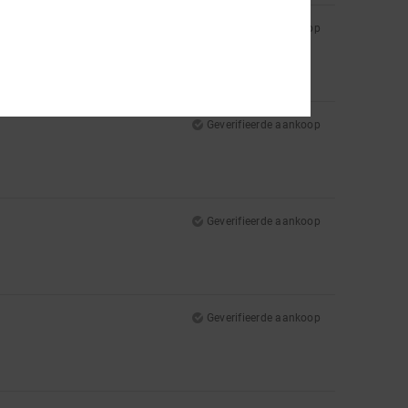
Geverifieerde aankoop
Geverifieerde aankoop
Geverifieerde aankoop
Geverifieerde aankoop