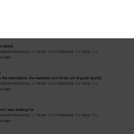
waliteitverhouding
: 5
Maat
: Perfecte maat
Materiaal
: 5
Kleur
: 5
/5
/5
/5
uct aan
d stylish
waliteitverhouding
: 4
Maat
: Groot
Materiaal
: 5
Kleur
: 4
/5
/5
/5
uct aan
6
the description; the materials and finish are of good quality.
waliteitverhouding
: 4
Maat
: Groot
Materiaal
: 4
Kleur
: 4
/5
/5
/5
uct aan
6
at I was looking for
waliteitverhouding
: 5
Maat
: Groot
Materiaal
: 5
Kleur
: 5
/5
/5
/5
uct aan