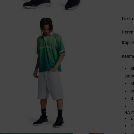
Deta
Heren 
Stijl
E
Kenme
S
kato
M
p
G
4,5 
2
2
H