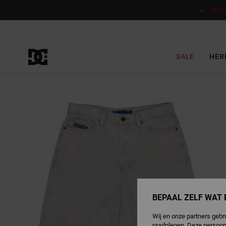
Ga
naar
SAL
Productinformatie
SALE
HER
BEPAAL ZELF WAT 
Wij en onze partners gebr
raadplegen. Deze persoon