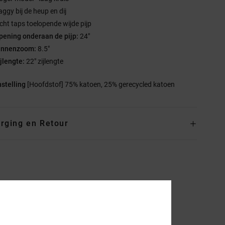
aggy bij de heup en dij
icht taps toelopende wijde pijp
pening onderaan de pijp:
24"
innenzoom:
8.5"
ijlengte:
22" zijlengte
stelling
[Hoofdstof] 75% katoen, 25% gerecycled katoen
rging en Retour