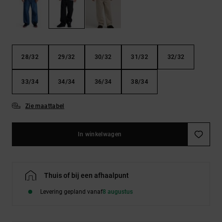
FAQ
Riemen &
bekijken
portemonnees
28/32
29/32
30/32
31/32
32/32
33/34
34/34
36/34
38/34
Zie maattabel
In winkelwagen
Thuis of bij een afhaalpunt
Levering gepland vanaf
8 augustus