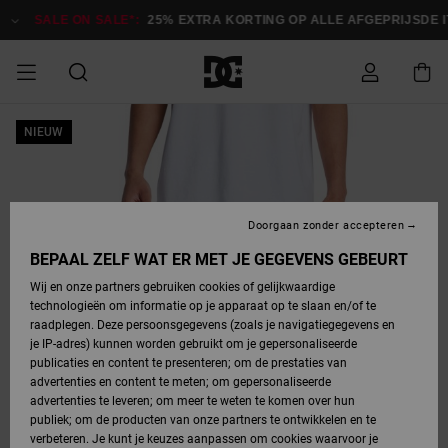
Ga
naar
SALE ON SALE*:
25% EXTRA KORTING OP ALLE AFGEPRIJSDE 
Productinformatie
SALE
NIEUW
HEREN SALE
ESSENTIALS
ESSENTIALS
ESSENTIALS
SKATESHOP
SNOWBOARDSHOP
français
Toegang tot
Schoenen
Schoenen
Sale schoenen
Stag
Astrix
Nieuwe
Nieuwe
Petten &
Chelsea
Pixie
Nieuwe
Snowboardjassen
Court Graffik
Nieuwe
Nieuwe
Petten &
Skateschoenen
Team
Snowboardjassen
Snowboardschoen
Boots
mijn bestelling
Collectie
Collectie
hoeden
Collectie
Collectie
Collectie
hoeden
HEREN
DAMES SALE
HIGHLIGHTS
HIGHLIGHTS
SCHOENEN
GEMEENSCHAP
DAMES
Nederlands
Kleding
Snow
Kleding
Court Graffik
Ducati
Court Graffik
Astrix
Snowboardbroeken
Pure
Alles
Snowboardbroeken
Snowboardjassen
Snowboardjassen
Levering
SNOWBOARDSHOP
Skateschoenen
Sweatshirts
Mutsen
Sneakers
Skate
T-Shirts
Mutsen
weergeven
Doorgaan zonder accepteren
DAMES
KINDEREN
SCHOENEN
SCHOENEN
KLEDING
Accessoires
Sale
Lynx
DC Command
View All
DC Command
Alles
Stag
Snowboardschoen
Snowboardbroeken
Snowboardbroeken
BEPAAL ZELF WAT ER MET JE GEGEVENS GEBEURT
Retouren
SALE
KINDEREN
accessoires
Sneakers
T-Shirts
Tassen &
Skate
weergeven
Baby schoenen
Hoodies &
Tassen &
Wij en onze partners gebruiken cookies of gelijkwaardige
SNOWBOARDSHOP
rugzakken
sweatshirts
rugzakken
technologieën om informatie op je apparaat op te slaan en/of te
KINDEREN
KLEDING
KLEDING
ACCESSOIRES
SNOW
Pure
Manteca
Manteca
Winterlaarzen
Accessoires
Mutsen
raadplegen. Deze persoonsgegevens (zoals je navigatiegegevens en
Betaling
Sale snow-
Slippers
Overhemden
Slippers
Sneakers
je IP-adres) kunnen worden gebruikt om je gepersonaliseerde
artikelen
Alles
Jasjes &
Alles
publicaties en content te presenteren; om de prestaties van
SKATE
ACCESSOIRES
T-Shirts
Net
Construct
Best Sellers
Polair fleeces
Alles
Alles
weergeven
jassen
weergeven
advertenties en content te meten; om gepersonaliseerde
Giftcard
Winterlaarzen
Jeans
Snowboardschoen
Alles
& softshells
weergeven
weergeven
advertenties te leveren; om meer te weten te komen over hun
Jasjes &
weergeven
publiek; om de producten van onze partners te ontwikkelen en te
COURT
Jasjes &
Alles
Ascend
jassen
Overhemden
verbeteren. Je kunt je keuzes aanpassen om cookies waarvoor je
Quiksilver
GRAFFIK
jassen
weergeven
Snowboardschoen
Jasjes &
Unisex
Mutsen