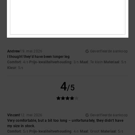
Ik raad dit product aan
4
/5
Andrew
19. mei 2026
Geverifieerde aankoop
I thought they'd have been longer leg
Comfort
: 4
Prijs-kwaliteitverhouding
: 3
Maat
: Te klein
Materiaal
: 5
/5
/5
/5
Kleur
: 5
/5
4
/5
Vincent
12. mei 2026
Geverifieerde aankoop
Very comfortable, but a bit too long – unfortunately, they didn’t have
my size in stock.
Comfort
: 5
Prijs-kwaliteitverhouding
: 4
Maat
: Groot
Materiaal
: 5
/5
/5
/5