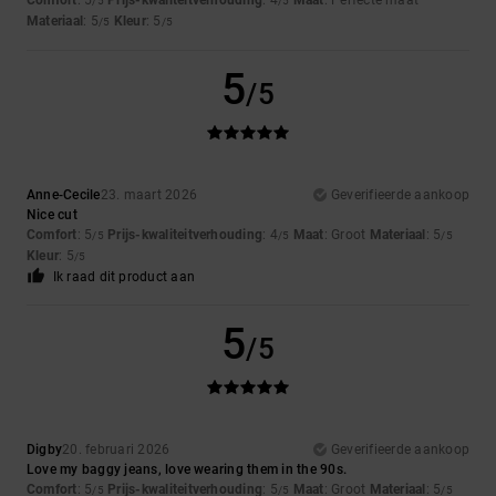
Comfort
: 5
Prijs-kwaliteitverhouding
: 4
Maat
: Perfecte maat
/5
/5
Materiaal
: 5
Kleur
: 5
/5
/5
5
/5
Anne-Cecile
23. maart 2026
Geverifieerde aankoop
Nice cut
Comfort
: 5
Prijs-kwaliteitverhouding
: 4
Maat
: Groot
Materiaal
: 5
/5
/5
/5
Kleur
: 5
/5
Ik raad dit product aan
5
/5
Digby
20. februari 2026
Geverifieerde aankoop
Love my baggy jeans, love wearing them in the 90s.
Comfort
: 5
Prijs-kwaliteitverhouding
: 5
Maat
: Groot
Materiaal
: 5
/5
/5
/5