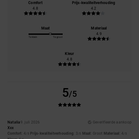
Comfort
Prijs-kwaliteitverhouding
4.8
4.2
Maat
Materiaal
4.9
Te klein
Te groot
Kleur
4.8
5
/5
Natalia
9. juli 2026
Geverifieerde aankoop
Xxx
Comfort
: 4
Prijs-kwaliteitverhouding
: 3
Maat
: Groot
Materiaal
: 4
/5
/5
/5