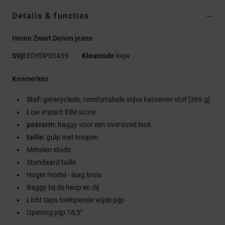
Details & functies
Heren Zwart Denim jeans
Stijl
EDYDP03435
Kleurcode
kvjw
Kenmerken
Stof:
gerecyclede, comfortabele stijve katoenen stof [369 g]
Low impact EIM score
pasvorm:
baggy voor een oversized look
taille:
gulp met knopen
Metalen studs
Standaard taille
Hoger model - laag kruis
Baggy bij de heup en dij
Licht taps toelopende wijde pijp
Opening pijp 18,5"