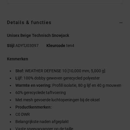
Details & functies
Unisex Beige Technisch Snowjack
Stijl
ADYTJ03097
Kleurcode
ten4
Kenmerken
Stof:
WEATHER DEFENSE 10 [10,000 mm, 5,000 g]
Lijf:
100% dobby geweven gerecycled polyester
Warmte en voering:
Profill isolatie, 80 g lijf en 40 g mouwen
60% gerecyclede taftvoering
Met mesh gevoerde luchtopeningen bij de oksel
Productkenmerken:
C0 DWR
Belangrijkste naden afgeplakt
Vaste sneeuwvanger op de taille