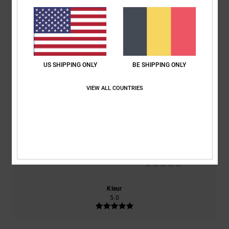
5.0
/5
gebaseerd op
2 geverifieerde beoordelingen
sinds januari
US SHIPPING ONLY
BE SHIPPING ONLY
2026
100% van onze klanten bevelen dit product aan
VIEW ALL COUNTRIES
Comfort
Prijs-kwaliteitverhouding
NaN
5.0
Maat
Materiaal
NaN
Te klein
Te groot
Kleur
5.0