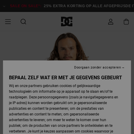
Ga
naar
SALE ON SALE*:
25% EXTRA KORTING OP ALLE AFGEPRIJSDE ITE
Productinformatie
SALE
HEREN SALE
ESSENTIALS
ESSENTIALS
ESSENTIALS
SKATESHOP
SNOWBOARDSHOP
français
Toegang tot
Schoenen
Schoenen
Sale schoenen
Stag
Astrix
Nieuwe
Nieuwe
Petten &
Chelsea
Pixie
Nieuwe
Snowboardjassen
Court Graffik
Nieuwe
Nieuwe
Petten &
Skateschoenen
Team
Snowboardjassen
Snowboardschoen
Boots
mijn bestelling
Collectie
Collectie
hoeden
Collectie
Collectie
Collectie
hoeden
HEREN
DAMES SALE
HIGHLIGHTS
HIGHLIGHTS
SCHOENEN
GEMEENSCHAP
DAMES
Nederlands
Kleding
Snow
Kleding
Court Graffik
Ducati
Court Graffik
Astrix
Snowboardbroeken
Pure
Alles
Snowboardbroeken
Snowboardjassen
Snowboardjassen
Levering
SNOWBOARDSHOP
Skateschoenen
Sweatshirts
Mutsen
Sneakers
Skate
T-Shirts
Mutsen
weergeven
Doorgaan zonder accepteren
DAMES
KINDEREN
SCHOENEN
SCHOENEN
KLEDING
Accessoires
Sale
Lynx
DC Command
View All
DC Command
Alles
Stag
Snowboardschoen
Snowboardbroeken
Snowboardbroeken
BEPAAL ZELF WAT ER MET JE GEGEVENS GEBEURT
Retouren
SALE
KINDEREN
accessoires
Sneakers
T-Shirts
Tassen &
Skate
weergeven
Baby schoenen
Hoodies &
Tassen &
Wij en onze partners gebruiken cookies of gelijkwaardige
SNOWBOARDSHOP
rugzakken
sweatshirts
rugzakken
technologieën om informatie op je apparaat op te slaan en/of te
KINDEREN
KLEDING
KLEDING
ACCESSOIRES
SNOW
Pure
Manteca
Manteca
Winterlaarzen
Accessoires
Mutsen
raadplegen. Deze persoonsgegevens (zoals je navigatiegegevens en
Betaling
Sale snow-
Slippers
Overhemden
Slippers
Sneakers
je IP-adres) kunnen worden gebruikt om je gepersonaliseerde
artikelen
Alles
Jasjes &
Alles
publicaties en content te presenteren; om de prestaties van
SKATE
ACCESSOIRES
T-Shirts
Net
Construct
Best Sellers
Polair fleeces
Alles
Alles
weergeven
jassen
weergeven
advertenties en content te meten; om gepersonaliseerde
Giftcard
Winterlaarzen
Jeans
Snowboardschoen
Alles
& softshells
weergeven
weergeven
advertenties te leveren; om meer te weten te komen over hun
Jasjes &
weergeven
publiek; om de producten van onze partners te ontwikkelen en te
COURT
Jasjes &
Alles
Ascend
jassen
Overhemden
verbeteren. Je kunt je keuzes aanpassen om cookies waarvoor je
Quiksilver
GRAFFIK
jassen
weergeven
Snowboardschoen
Jasjes &
Unisex
Mutsen