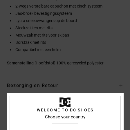
2-wegs verstelbare capuchon met cinch systeem
Jas-broek bevestigingssysteem
Lycra sneeuwvangers op de boord
Steekzakken met rits
Mouwzak met rits voor skipas
Borstzak met rits
Compatibel met een helm
Samenstelling
[Hoofdstof] 100% gerecycled polyester
Bezorging en Retour
Reviews van klanten
WELCOME TO DC SHOES
Choose your country
Gemiddelde score