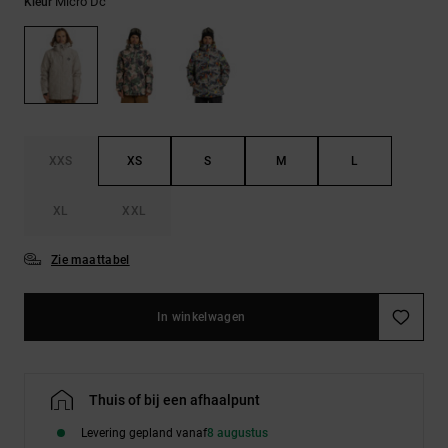
FAQ
Micro Dc
Kleur
Riemen &
bekijken
portemonnees
XXS
XS
S
M
L
XL
XXL
Zie maattabel
In winkelwagen
Thuis of bij een afhaalpunt
Levering gepland vanaf
8 augustus