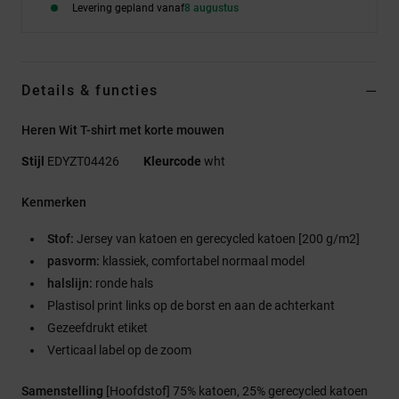
Levering gepland vanaf
8 augustus
Details & functies
Heren Wit T-shirt met korte mouwen
Stijl
EDYZT04426
Kleurcode
wht
Kenmerken
Stof:
Jersey van katoen en gerecycled katoen [200 g/m2]
pasvorm:
klassiek, comfortabel normaal model
halslijn:
ronde hals
Plastisol print links op de borst en aan de achterkant
Gezeefdrukt etiket
Verticaal label op de zoom
Samenstelling
[Hoofdstof] 75% katoen, 25% gerecycled katoen