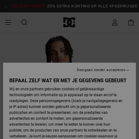
Ga
naar
SALE ON SALE*:
25% EXTRA KORTING OP ALLE AFGEPRIJSDE I
Productinformatie
SALE
HEREN SALE
ESSENTIALS
ESSENTIALS
ESSENTIALS
SKATESHOP
SNOWBOARDSHOP
français
Toegang tot
Schoenen
Schoenen
Sale schoenen
Stag
Astrix
Nieuwe
Nieuwe
Petten &
Chelsea
Pixie
Nieuwe
Snowboardjassen
Court Graffik
Nieuwe
Nieuwe
Petten &
Skateschoenen
Team
Snowboardjassen
Snowboardschoen
Boots
mijn bestelling
Collectie
Collectie
hoeden
Collectie
Collectie
Collectie
hoeden
HEREN
DAMES SALE
HIGHLIGHTS
HIGHLIGHTS
SCHOENEN
GEMEENSCHAP
DAMES
Nederlands
Kleding
Snow
Kleding
Court Graffik
Ducati
Court Graffik
Astrix
Snowboardbroeken
Pure
Alles
Snowboardbroeken
Snowboardjassen
Snowboardjassen
Levering
SNOWBOARDSHOP
Skateschoenen
Sweatshirts
Mutsen
Sneakers
Skate
T-Shirts
Mutsen
weergeven
Doorgaan zonder accepteren
DAMES
KINDEREN
SCHOENEN
SCHOENEN
KLEDING
Accessoires
Sale
Lynx
DC Command
View All
DC Command
Alles
Stag
Snowboardschoen
Snowboardbroeken
Snowboardbroeken
BEPAAL ZELF WAT ER MET JE GEGEVENS GEBEURT
Retouren
SALE
KINDEREN
accessoires
Sneakers
T-Shirts
Tassen &
Skate
weergeven
Baby schoenen
Hoodies &
Tassen &
Wij en onze partners gebruiken cookies of gelijkwaardige
SNOWBOARDSHOP
rugzakken
sweatshirts
rugzakken
technologieën om informatie op je apparaat op te slaan en/of te
KINDEREN
KLEDING
KLEDING
ACCESSOIRES
SNOW
Pure
Manteca
Manteca
Winterlaarzen
Accessoires
Mutsen
raadplegen. Deze persoonsgegevens (zoals je navigatiegegevens en
Betaling
Sale snow-
Slippers
Overhemden
Slippers
Sneakers
je IP-adres) kunnen worden gebruikt om je gepersonaliseerde
artikelen
Alles
Jasjes &
Alles
publicaties en content te presenteren; om de prestaties van
SKATE
ACCESSOIRES
T-Shirts
Net
Construct
Best Sellers
Polair fleeces
Alles
Alles
weergeven
jassen
weergeven
advertenties en content te meten; om gepersonaliseerde
Giftcard
Winterlaarzen
Jeans
Snowboardschoen
Alles
& softshells
weergeven
weergeven
advertenties te leveren; om meer te weten te komen over hun
Jasjes &
weergeven
publiek; om de producten van onze partners te ontwikkelen en te
COURT
Jasjes &
Alles
Ascend
jassen
Overhemden
verbeteren. Je kunt je keuzes aanpassen om cookies waarvoor je
Quiksilver
GRAFFIK
jassen
weergeven
Snowboardschoen
Jasjes &
Unisex
Mutsen