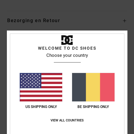
Bezorging en Retour
Reviews van klanten
WELCOME TO DC SHOES
Choose your country
Gemiddelde score
5.0
/5
gebaseerd op
1 geverifieerde beoordelingen
sinds juni 2026
US SHIPPING ONLY
BE SHIPPING ONLY
100% van onze klanten bevelen dit product aan
VIEW ALL COUNTRIES
Comfort
Prijs-kwaliteitverhouding
5.0
4.0