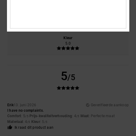
Maat
Materiaal
4.0
Te klein
Te groot
Kleur
5.0
5
/5
Erik
13. juni 2026
Geverifieerde aankoop
I have no complaints.
Comfort
: 5
Prijs-kwaliteitverhouding
: 4
Maat
: Perfecte maat
/5
/5
Materiaal
: 4
Kleur
: 5
/5
/5
Ik raad dit product aan