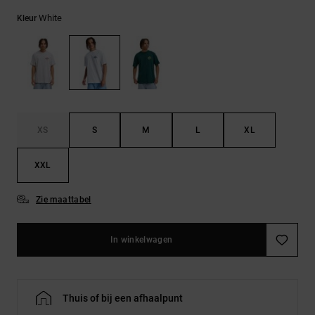
FAQ
Riemen &
bekijken
portemonnees
White
Kleur
XS
S
M
L
XL
XXL
Zie maattabel
In winkelwagen
Thuis of bij een afhaalpunt